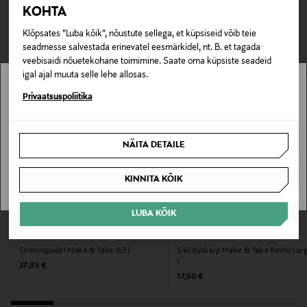
TEISED KLIENDID
Tarnimine pakiautomaati või postkontorisse
KOHTA
või auto topsihoidjas.
LOE LISAKS
0,00 € – 4,90 €
VAATASID KA
Klõpsates "Luba kõik", nõustute sellega, et küpsiseid võib teie
Tootenumber
seadmesse salvestada erinevatel eesmärkidel, nt. B. et tagada
veebisaidi nõuetekohane toimimine. Saate oma küpsiste seadeid
177812727
igal ajal muuta selle lehe allosas.
Stockmann pole Sinu riigis saadaval.
Privaatsuspoliitika
Materjal
Teras
Sinu riiki ei ole kohaletoimetamine saadaval.
NÄITA DETAILE
Hooldusjuhendid
SAAN ARU
Nõudepesumasinas pestav. Kaane saab põhjalikuks
KINNITA KÕIK
puhastamiseks osadeks lahti võtta.
LUBA KÕIK
EELIS KUPONGIGA
EELIS KUPONGIGA
Värv
BRABANTIA
BRABANTIA
LILAC PINK
Termospudel Make & Take 0,5 l
Säilituskarp Make & Take Bento Larg
l
Original Price
27,95 €
Original Price
17,50 €
Suurus