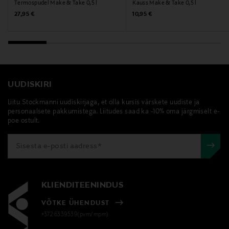
Termospudel Make & Take 0,5 l
Kauss Make & Take 0,5 l
Original Price
Original Price
27,95 €
10,95 €
Märksõnad
brabantia, termoskruus, termotass, kaasaskantav
kruus
UUDISKIRI
Liitu Stockmanni uudiskirjaga, et olla kursis värskete uudiste ja
personaalsete pakkumistega. Liitudes saad ka -10% oma järgmiselt e-
poe ostult.
KLIENDITEENINDUS
VÕTKE ÜHENDUST
+372 6339539(pvm/mpm)