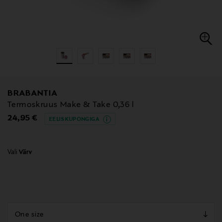
BRABANTIA
Termoskruus Make & Take 0,36 l
Original Price
24,95 €
EELIS KUPONGIGA
Vali
Värv
null
null