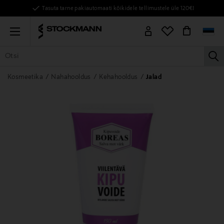
Tasuta tarne pakiautomaati kõikidele tellimustele üle 120€!
Menu
la
KÕIK TOOTED
NAISED
MEHED
LAPSED
KODU
KOSMEE
Kosmeetika
Nahahooldus
Kehahooldus
Jalad