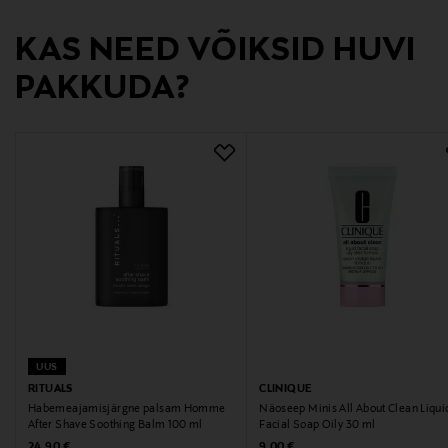
Digitaalne aadress
KAS NEED VÕIKSID HUVI
https://boreas.fi/pages/ota-yhteytta
PAKKUDA?
UUS
RITUALS
CLINIQUE
Habemeajamisjärgne palsam Homme
Näoseep Minis All About Clean Liqui
After Shave Soothing Balm 100 ml
Facial Soap Oily 30 ml
Original Price
Original Price
24,90 €
9,00 €