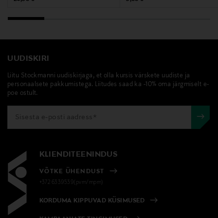
UUDISKIRI
Liitu Stockmanni uudiskirjaga, et olla kursis värskete uudiste ja
personaalsete pakkumistega. Liitudes saad ka -10% oma järgmiselt e-
poe ostult.
KLIENDITEENINDUS
VÕTKE ÜHENDUST
+372 6339539(pvm/mpm)
KORDUMA KIPPUVAD KÜSIMUSED