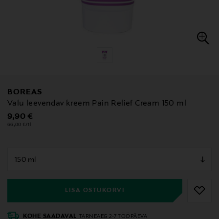
BOREAS
Valu leevendav kreem Pain Relief Cream 150 ml
Original Price
9,90 €
66,00 €/1l
null
null
LISA OSTUKORVI
KOHE SAADAVAL
TARNEAEG 2-7 TÖÖPÄEVA