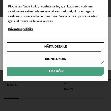
VAATASID KA
150 ml
avamata originaalpakendis.
Klõpsates "Luba kõik", nõustute sellega, et küpsiseid võib teie
E-POE TAGASTUSED
seadmesse salvestada erinevatel eesmärkidel, nt. B. et tagada
Suurus
veebisaidi nõuetekohane toimimine. Saate oma küpsiste seadeid
150 ml
igal ajal muuta selle lehe allosas.
Stockmann pole Sinu riigis saadaval.
Privaatsuspoliitika
Tootjamaa
Sinu riiki ei ole kohaletoimetamine saadaval.
SOOME
NÄITA DETAILE
SAAN ARU
Valmistaja tootenumber
KINNITA KÕIK
6430037149993
LUBA KÕIK
Tootja
DR.SCHOLL'S
BOREAS
Jalakreem Advanced Repair 150 ml
Jalakreem Foot Cream Intensive Car
New Organics Oy
ml
Original Price
15,90 €
Original Price
9,90 €
Tootja aadress
Amerintie 1, 04320, Tuusula, Finland