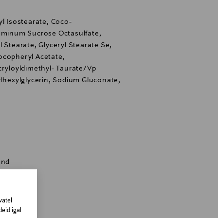
yl Isostearate, Coco-
luminum Sucrose Octasulfate,
 Stearate, Glyceryl Stearate Se,
ocopheryl Acetate,
yloyldimethyl- Taurate/Vp
ylhexylglycerin, Sodium Gluconate,
and
reem
vatel
eid igal