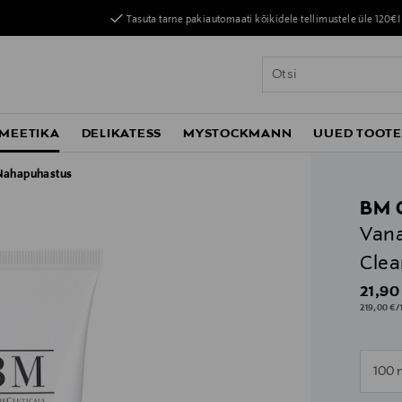
Tasuta tarne pakiautomaati kõikidele tellimustele üle 120€!
MEETIKA
DELIKATESS
MYSTOCKMANN
UUED TOOT
Nahapuhastus
BM 
Van
Clea
Origin
21,90
219,00 €/1
n
100 
n