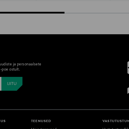
 uudiste ja personaalsete
-poe ostult.
DUS
TEENUSED
VASTUTUSTU