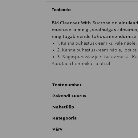
Tooteinfo
BM Cleanser With Sucrose on ainulaa
mustuse ja meigi, sealhulgas silmame
ning tagab nende tõhusa imendumise na
1. Kanna puhastuskreem kuivale näole, 
2. Kanna puhastuskreem näole, loputa
3. Sügavpuhastav ja niisutav mask - Ka
Kasutada hommikul ja õhtul.
Tootenumber
Pakendi suurus
Nahatüüp
Kategooria
Värv