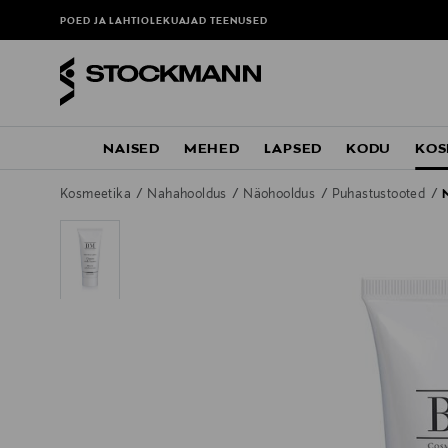
POED JA LAHTIOLEKUAJAD
TEENUSED
NAISED
MEHED
LAPSED
KODU
KOS
Kosmeetika
Nahahooldus
Näohooldus
Puhastustooted