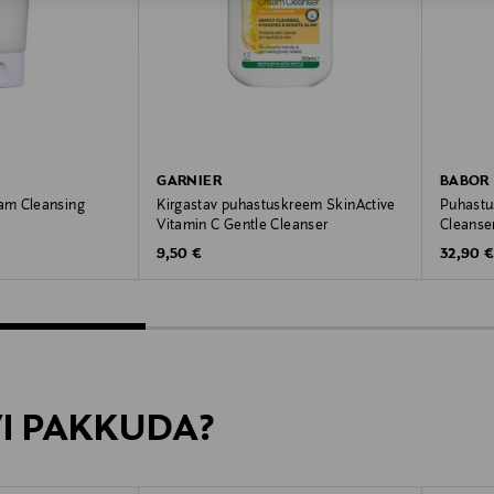
GARNIER
BABOR
am Cleansing
Kirgastav puhastuskreem SkinActive
Puhastu
Vitamin C Gentle Cleanser
Cleanse
Original Price
Original
9,50 €
32,90 
VI PAKKUDA?