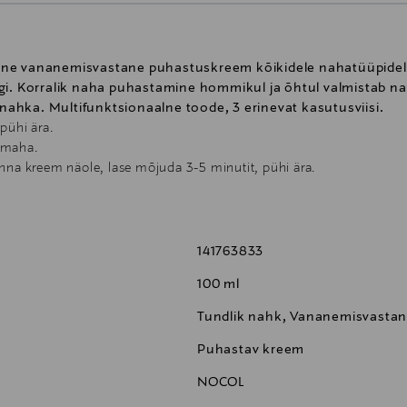
dne vananemisvastane puhastuskreem kõikidele nahatüüpidele
igi. Korralik naha puhastamine hommikul ja õhtul valmistab 
hka. Multifunktsionaalne toode, 3 erinevat kasutusviisi.
pühi ära.
 maha.
nna kreem näole, lase mõjuda 3-5 minutit, pühi ära.
141763833
100 ml
Tundlik nahk, Vananemisvasta
Puhastav kreem
NOCOL