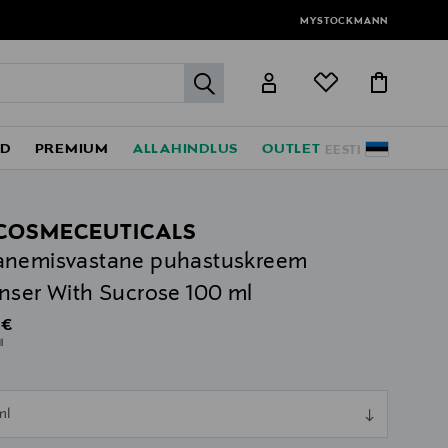
MYSTOCKMANN
label.header.go
ED
PREMIUM
ALLAHINDLUS
OUTLET
EESTI
COSMECEUTICALS
anemisvastane puhastuskreem
nser With Sucrose 100 ml
al Price
 €
l
ull
ml
ull