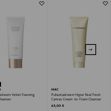
S
MAC
skreem Velvet Foaming
Puhastuskreem Hyper Real Fresh
leanser
Canvas Cream -to- Foam Cleanser
 Price
Original Price
43,00 €