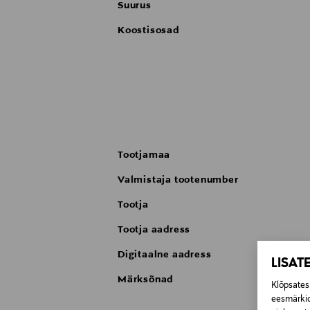
Suurus
Koostisosad
Tootjamaa
Valmistaja tootenumber
Tootja
Tootja aadress
Digitaalne aadress
LISAT
Märksõnad
Klõpsates 
eesmärkid