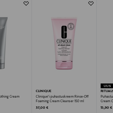
UUS
CLINIQUE
RITUAL
othing Cream
Clinique'i puhastuskreem Rinse-Off
Puhastu
Foaming Cream Cleanser 150 ml
Cream C
Original Price
Original
37,00 €
15,90 €