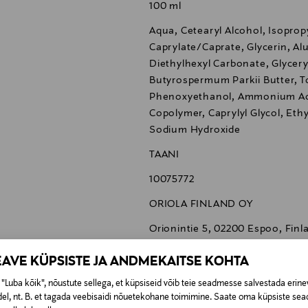
100 ml
Aqua, Cetearyl Alcohol, Isoprop
Caprylate/Caprate, Glycerin, A
Diethylhexyl Carbonate, Glyceryl
Butyrospermum Parkii Butter, T
Phenoxyethanol, Ammonium Acr
Copolymer, Caprylyl Glycol, Eth
Sodium Hydroxide
TAANI
10075772
ORIOLA FINLAND OY
Orionintie 5, 02200 Espoo, Finl
info@oriola.com
EAVE KÜPSISTE JA ANDMEKAITSE KOHTA
Anti-age, vananemisvastane k
"Luba kõik", nõustute sellega, et küpsiseid võib teie seadmesse salvestada erine
el, nt. B. et tagada veebisaidi nõuetekohane toimimine. Saate oma küpsiste sead