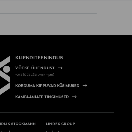
KLIENDITEENINDUS
VÕTKE ÜHENDUST
+372 6339539(pvm/mpm)
KORDUMA KIPPUVAD KÜSIMUSED
KAMPAANIATE TINGIMUSED
NDLIK STOCKMANN
LINDEX GROUP