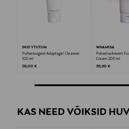
INSTYTUTUM
WHAMISA
Puhastusgeel Adaptogel Cleanser
Puhastuskreem Fo
100 ml
Cream 200 ml
Original Price
Original Price
59,00 €
39,90 €
KAS NEED VÕIKSID HU