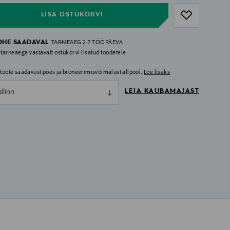
LISA OSTUKORVI
OHE SAADAVAL
TARNEAEG 2-7 TÖÖPÄEVA
 tarneaega vastavalt ostukorvi lisatud toodetele
i toote saadavust poes ja broneerimisvõimalust allpool.
Loe lisaks
LEIA KAUBAMAJAST
allinn