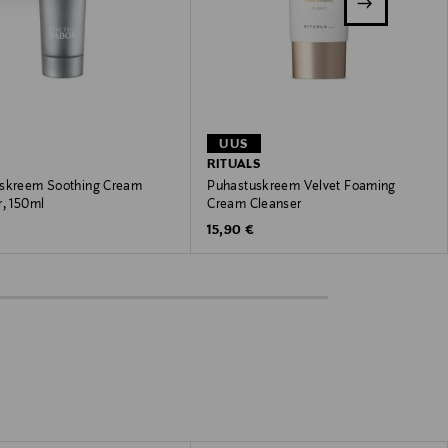
UUS
RITUALS
skreem Soothing Cream
Puhastuskreem Velvet Foaming
r, 150ml
Cream Cleanser
 Price
Original Price
€
15,90 €