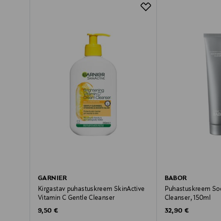
GARNIER
BABOR
Kirgastav puhastuskreem SkinActive
Puhastuskreem So
Vitamin C Gentle Cleanser
Cleanser, 150ml
Original Price
Original Price
9,50 €
32,90 €