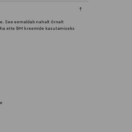
. See eemaldab nahalt õrnalt
naha ette BM kreemide kasutamiseks
ne