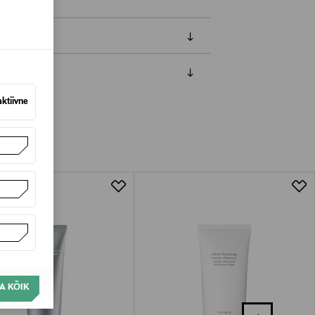
amisest. Suletud pakendis toodete puhul
aktiivne
vad olema avamata originaalpakendis.
A KÕIK