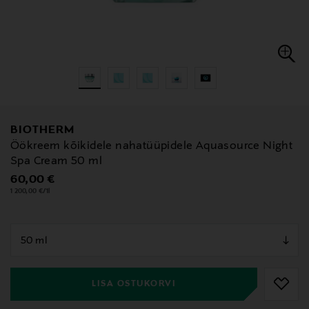
BIOTHERM
Öökreem kõikidele nahatüüpidele Aquasource Night
Spa Cream 50 ml
Original Price
60,00 €
1 200,00 €/1l
null
null
LISA OSTUKORVI