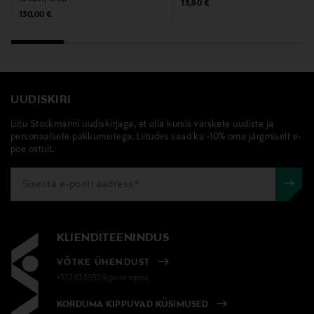
LIMONENE • PARFUM / FRAGRANCE (F.I.L.
Original Price
13,90 €
Original Price
130,00 €
N70030293/1).
Tootjamaa
PRANTSUSMAA
UUDISKIRI
Tootja
Liitu Stockmanni uudiskirjaga, et olla kursis värskete uudiste ja
Loreal Finland Oy
personaalsete pakkumistega. Liitudes saad ka -10% oma järgmiselt e-
poe ostult.
Tootja aadress
Keilaranta 13 A, 02150, Espoo, Finland
Digitaalne aadress
KLIENDITEENINDUS
neuvonta@loreal.com
VÕTKE ÜHENDUST
+372 6339539(pvm/mpm)
Märksõnad
KORDUMA KIPPUVAD KÜSIMUSED
Biotherm, yövoide, kasvojenhoito, ihonhoito