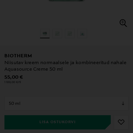
BIOTHERM
Niisutav kreem normaalsele ja kombineeritud nahale
Aquasource Creme 50 ml
Original Price
55,00 €
1 100,00 €/1l
null
null
LISA OSTUKORVI