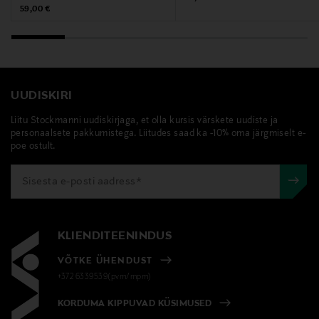
Original Price
59,00 €
COPOLYMER • TOCOPHEROL • PENTAERYTHRITYL
TETRA-DI-T-BUTYL HYDROXYHYDROCINNAMATE •
PHENOXYETHANOL • CI 19140 / YELLOW 5 • CI 42090 /
BLUE 1 • LINALOOL • LIMONENE • PARFUM /
FRAGRANCE (F.I.L. N70030858/1).
UUDISKIRI
Tootjamaa
Liitu Stockmanni uudiskirjaga, et olla kursis värskete uudiste ja
personaalsete pakkumistega. Liitudes saad ka -10% oma järgmiselt e-
PRANTSUSMAA
poe ostult.
Tootja
Loreal Finland Oy
Tootja aadress
KLIENDITEENINDUS
Keilaranta 13 A, 02150, Espoo, Finland
VÕTKE ÜHENDUST
+372 6339539(pvm/mpm)
Digitaalne aadress
KORDUMA KIPPUVAD KÜSIMUSED
neuvonta@loreal.com