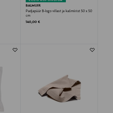
EELIS KUPONGIGA
BALMUIR
Padjapüür B-logo villast ja kašmiirist 50 x 50
cm
Original Price
140,00 €