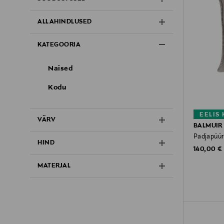
ALLAHINDLUSED
KATEGOORIA
Naised
Kodu
EELIS
VÄRV
BALMUIR
Padjapüür
HIND
Original P
140,00 €
MATERJAL