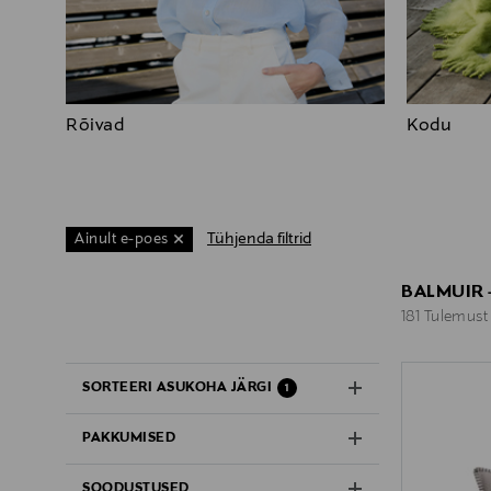
Rõivad
Kodu
Tühjenda filtrid
Ainult e-poes
BALMUIR 
181 Tulemust
181 Tulemust
SORTEERI ASUKOHA JÄRGI
1
PAKKUMISED
SOODUSTUSED