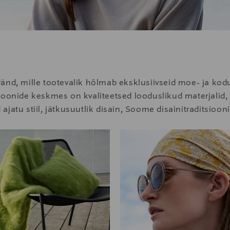
ränd, mille tootevalik hõlmab eksklusiivseid moe- ja k
ioonide keskmes on kvaliteetsed looduslikud materjalid,
atu stiil, jätkusuutlik disain, Soome disainitraditsiooni