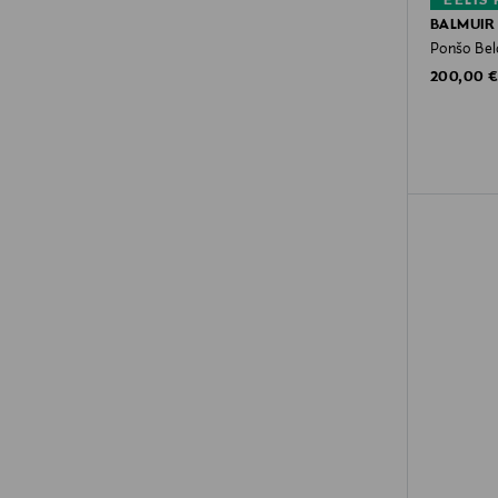
EELIS
BALMUIR
Ponšo Bel
Original P
200,00 