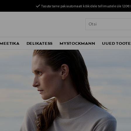
Tasuta tarne pakiautomaati kõikidele tellimustele üle 120€!
MEETIKA
DELIKATESS
MYSTOCKMANN
UUED TOOT