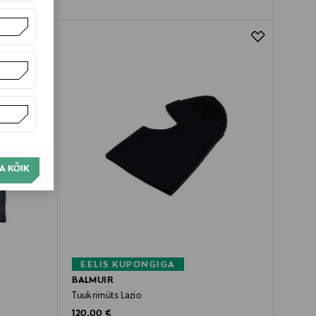
A KÕIK
EELIS KUPONGIGA
BALMUIR
Tuukrimüts Lazio
Original Price
120,00 €