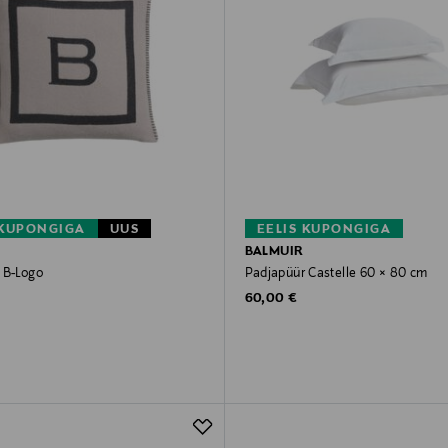
 KUPONGIGA
UUS
EELIS KUPONGIGA
BALMUIR
 B-Logo
Padjapüür Castelle 60 × 80 cm
rice
Original Price
60,00 €