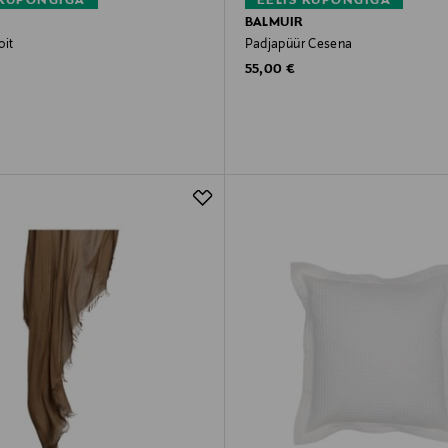
 KUPONGIGA
EELIS KUPONGIGA
BALMUIR
oit
Padjapüür Cesena
rice
Original Price
€
55,00 €