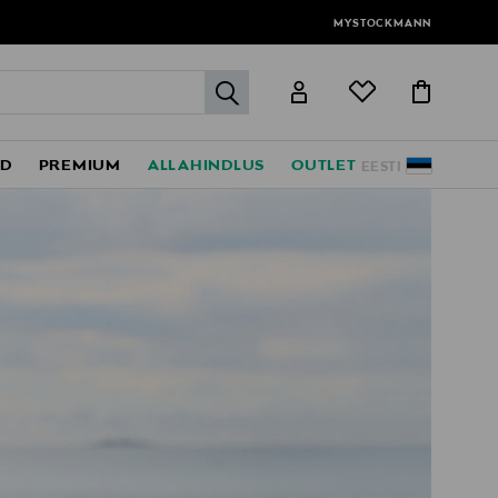
MYSTOCKMANN
label.header.go
ED
PREMIUM
ALLAHINDLUS
OUTLET
EESTI