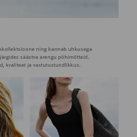
odukollektsioone ning kannab uhkusega
 järgides säästva arengu põhimõtteid.
d, kvaliteet ja vastutustundlikkus.