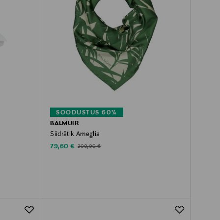
SOODUSTUS 60%
BALMUIR
Siidrätik Ameglia
Discounted Price
Original Price
79,60 €
200,00 €