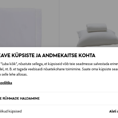
EAVE KÜPSISTE JA ANDMEKAITSE KOHTA
"Luba kõik", nõustute sellega, et küpsiseid võib teie seadmesse salvestada erine
el, nt. B. et tagada veebisaidi nõuetekohane toimimine. Saate oma küpsiste sead
 selle lehe allosas.
 KUPONGIGA
EELIS KUPONGIGA
poliitika
BALMUIR
Tekikott Cesena
ginal Price
Original Price
,00 €
250,00 €
alates
TE RÜHMADE HALDAMINE
alikud küpsised
Alati 