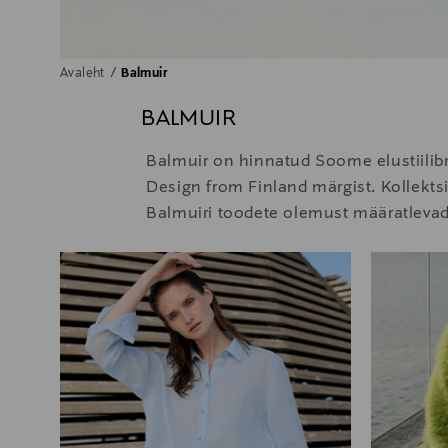
Avaleht
Balmuir
BALMUIR
Balmuir on hinnatud Soome elustiilib
Design from Finland märgist. Kollekts
Balmuiri toodete olemust määratlevad aj