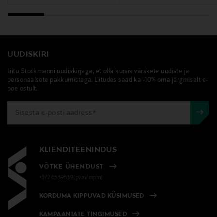
UUDISKIRI
Liitu Stockmanni uudiskirjaga, et olla kursis värskete uudiste ja
personaalsete pakkumistega. Liitudes saad ka -10% oma järgmiselt e-
poe ostult.
KLIENDITEENINDUS
VÕTKE ÜHENDUST
+372 6339539(pvm/mpm)
KORDUMA KIPPUVAD KÜSIMUSED
KAMPAANIATE TINGIMUSED