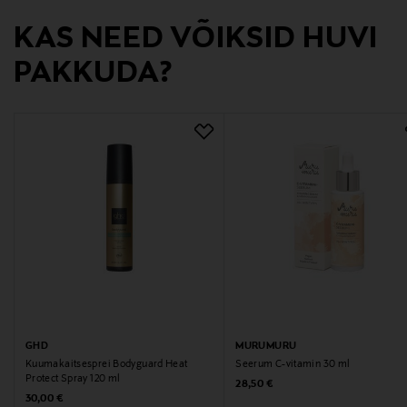
KAS NEED VÕIKSID HUVI
PAKKUDA?
GHD
MURUMURU
Kuumakaitsesprei Bodyguard Heat
Seerum C-vitamin 30 ml
Protect Spray 120 ml
Original Price
28,50 €
Original Price
30,00 €