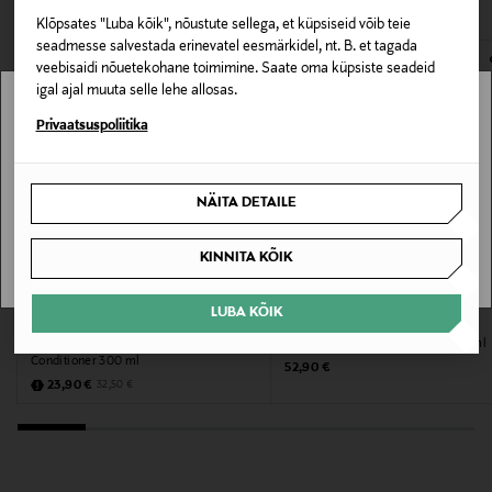
Klõpsates "Luba kõik", nõustute sellega, et küpsiseid võib teie
E-POE TAGASTUSED
Juuksetüüp
seadmesse salvestada erinevatel eesmärkidel, nt. B. et tagada
veebisaidi nõuetekohane toimimine. Saate oma küpsiste seadeid
Niisutavad tooted
igal ajal muuta selle lehe allosas.
Stockmann pole Sinu riigis saadaval.
Privaatsuspoliitika
Suurus
300 ml
Sinu riiki ei ole kohaletoimetamine saadaval.
NÄITA DETAILE
Tootja
SAAN ARU
KINNITA KÕIK
Pierre Balmain S.A.S.
MYSTOCKMANN EELIS 26%
LUBA KÕIK
Tootja aadress
MARIA NILA
BALMAIN HAIR
Palsam Care & Style True Soft
Palsam Volume Conditioner 300 ml
44, rue François 1er, 75008 Paris, France
Conditioner 300 ml
Original Price
52,90 €
Discounted Price
Original Price
23,90 €
32,50 €
Digitaalne aadress
contact@customercare.balmain.com