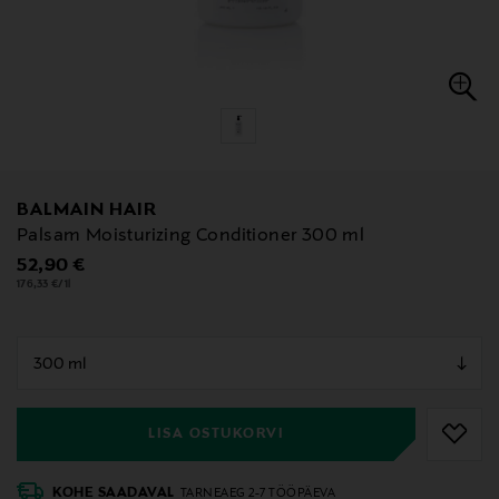
BALMAIN HAIR
Palsam Moisturizing Conditioner 300 ml
Original Price
52,90 €
176,33 €/1l
null
null
LISA OSTUKORVI
KOHE SAADAVAL
TARNEAEG 2-7 TÖÖPÄEVA