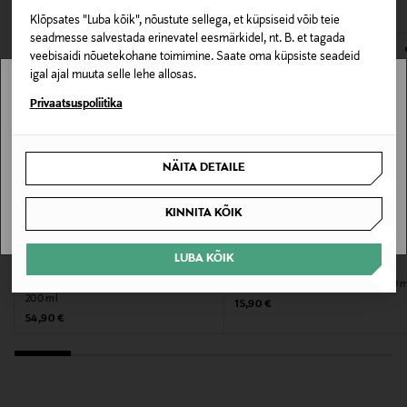
Pakendi suurus
Klõpsates "Luba kõik", nõustute sellega, et küpsiseid võib teie
200 ml
E-POE TAGASTUSED
seadmesse salvestada erinevatel eesmärkidel, nt. B. et tagada
veebisaidi nõuetekohane toimimine. Saate oma küpsiste seadeid
igal ajal muuta selle lehe allosas.
Kategooria
Stockmann pole Sinu riigis saadaval.
Privaatsuspoliitika
Juukseparfüüm
Sinu riiki ei ole kohaletoimetamine saadaval.
Suurus
NÄITA DETAILE
200 ml
SAAN ARU
KINNITA KÕIK
Valmistaja tootenumber
BH2532
LUBA KÕIK
BALMAIN HAIR
FOUR REASONS
Juuksesprei Texturizing Volume Spray
Kuumakaitsesprei Heat Shield 200 
Tootja
200 ml
Original Price
15,90 €
Original Price
54,90 €
Pierre Balmain S.A.S.
Tootja aadress
44, rue François 1er, 75008 Paris, France