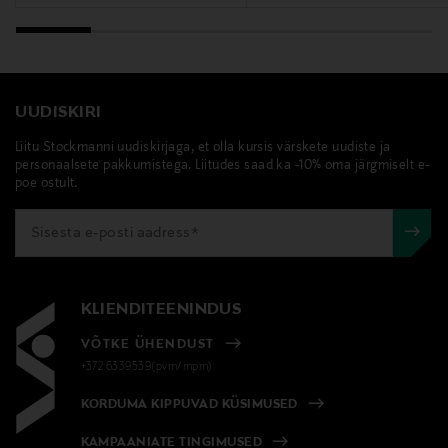
UUDISKIRI
Liitu Stockmanni uudiskirjaga, et olla kursis värskete uudiste ja
personaalsete pakkumistega. Liitudes saad ka -10% oma järgmiselt e-
poe ostult.
KLIENDITEENINDUS
VÕTKE ÜHENDUST
+372 6339539(pvm/mpm)
KORDUMA KIPPUVAD KÜSIMUSED
KAMPAANIATE TINGIMUSED