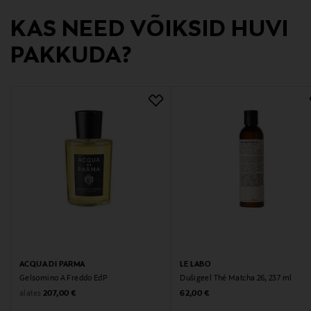
KAS NEED VÕIKSID HUVI
Digitaalne aadress
PAKKUDA?
contact@customercare.balmain.com
ACQUA DI PARMA
LE LABO
Gelsomino A Freddo EdP
Dušigeel Thé Matcha 26, 237 ml
Original Price
Original Price
alates
207,00 €
62,00 €