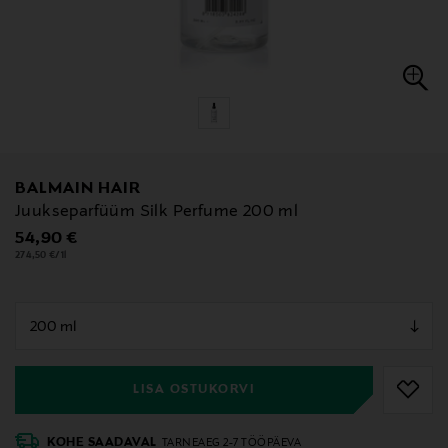
BALMAIN HAIR
Juukseparfüüm Silk Perfume 200 ml
Original Price
54,90 €
274,50 €/1l
null
null
LISA OSTUKORVI
KOHE SAADAVAL
TARNEAEG 2-7 TÖÖPÄEVA