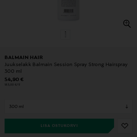
BALMAIN HAIR
Juukselakk Balmain Session Spray Strong Hairspray
300 ml
Original Price
54,90 €
183,00 €/1l
null
null
LISA OSTUKORVI