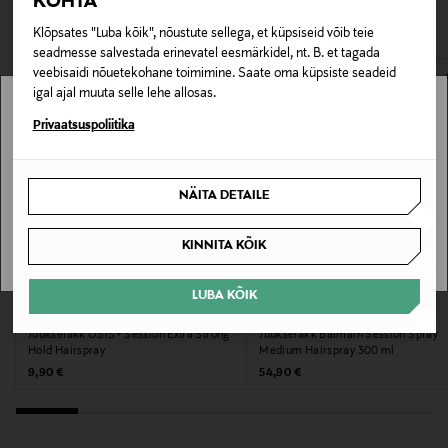
KOHTA
VAATASID KA
Juukselakk
avamata originaalpakendis.
Klõpsates "Luba kõik", nõustute sellega, et küpsiseid võib teie
seadmesse salvestada erinevatel eesmärkidel, nt. B. et tagada
E-POE TAGASTUSED
Suurus
veebisaidi nõuetekohane toimimine. Saate oma küpsiste seadeid
igal ajal muuta selle lehe allosas.
300 ml
Stockmann pole Sinu riigis saadaval.
Privaatsuspoliitika
Tootja
Sinu riiki ei ole kohaletoimetamine saadaval.
Pierre Balmain S.A.S.
NÄITA DETAILE
SAAN ARU
Tootja aadress
KINNITA KÕIK
44, rue François 1er, 75008 Paris, France
LUBA KÕIK
Digitaalne aadress
SCHWARZKOPF PROFESSIONAL
BALMAIN HAIR
Juukselakk OSiS+ Session Extra Strong
Juukselakk Balmain Session Spray
contact@customercare.balmain.com
Hold Hairspray
Medium Hairspray 300 ml
Original Price
Original Price
9,90 €
54,90 €