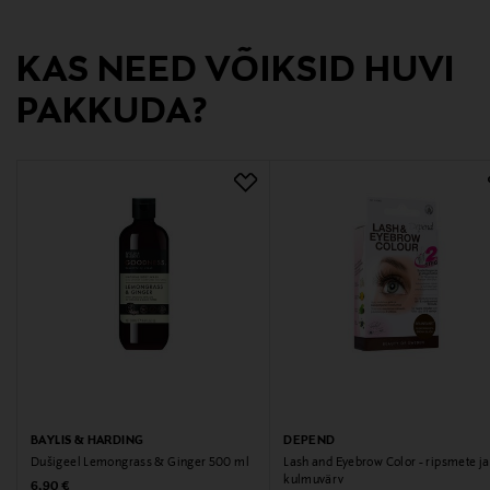
KAS NEED VÕIKSID HUVI
PAKKUDA?
BAYLIS & HARDING
DEPEND
Dušigeel Lemongrass & Ginger 500 ml
Lash and Eyebrow Color - ripsmete ja
kulmuvärv
Original Price
6,90 €