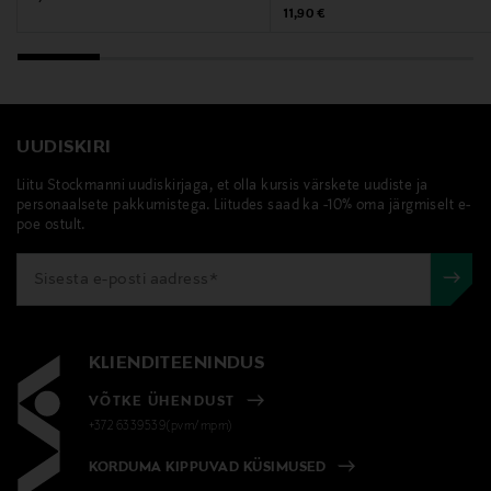
Original Price
11,90 €
UUDISKIRI
Liitu Stockmanni uudiskirjaga, et olla kursis värskete uudiste ja
personaalsete pakkumistega. Liitudes saad ka -10% oma järgmiselt e-
poe ostult.
KLIENDITEENINDUS
VÕTKE ÜHENDUST
+372 6339539(pvm/mpm)
KORDUMA KIPPUVAD KÜSIMUSED