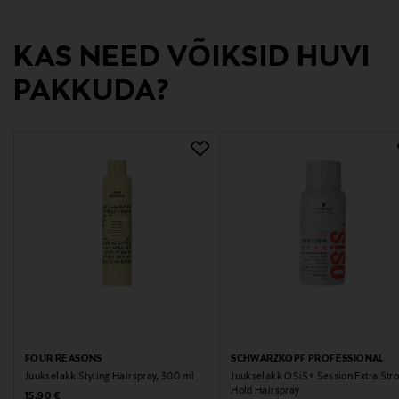
KAS NEED VÕIKSID HUVI
PAKKUDA?
FOUR REASONS
SCHWARZKOPF PROFESSIONAL
Juukselakk Styling Hairspray, 300 ml
Juukselakk OSiS+ Session Extra Str
Hold Hairspray
Original Price
15,90 €