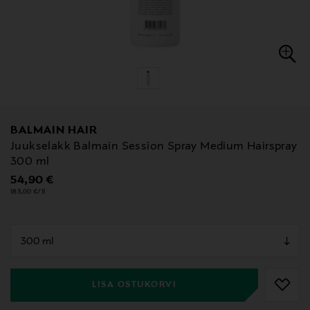
BALMAIN HAIR
Juukselakk Balmain Session Spray Medium Hairspray
300 ml
Original Price
54,90 €
183,00 €/1l
null
null
LISA OSTUKORVI