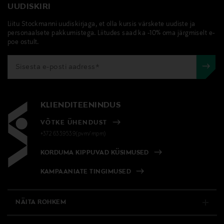
rinnahoidja meeldivaks kanda nii igapäevaselt kui ka
UUDISKIRI
erilistel puhkudel.
Tarnimine pakiautomaati või postkontorisse
Liitu Stockmanni uudiskirjaga, et olla kursis värskete uudiste ja
0,00 € – 4,90 €
personaalsete pakkumistega. Liitudes saad ka -10% oma järgmiselt e-
Materjal
poe ostult.
76% polüester, 24% polüamiid / tikand 65% polüester,
27% polüamiid, 8% elastaan / vooder 100% polüester
Täidis
KLIENDITEENINDUS
Sugugi mitte
VÕTKE ÜHENDUST
Hooldusjuhendid
+372 6339539(pvm/mpm)
Käsipesu
KORDUMA KIPPUVAD KÜSIMUSED
Värv
KAMPAANIATE TINGIMUSED
SATIN BROWN
NÄITA ROHKEM
Tootjamaa