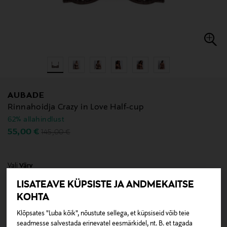
AUBADE
Rinnahoidja Crazy in Love Half-cup
62% allahindlust
Original Price
Discounted Price
55,00 €
145,00 €
Vali
Värv
LISATEAVE KÜPSISTE JA ANDMEKAITSE
KOHTA
Klõpsates "Luba kõik", nõustute sellega, et küpsiseid võib teie
LEIA OMA ÕIGE SUURUS
seadmesse salvestada erinevatel eesmärkidel, nt. B. et tagada