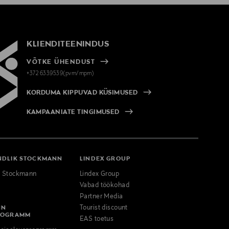
KLIENDITEENINDUS
VÕTKE ÜHENDUST
+372 6339539(pvm/mpm)
KORDUMA KIPPUVAD KÜSIMUSED
KAMPAANIATE TINGIMUSED
NDLIK STOCKMANN
LINDEX GROUP
k Stockmann
Lindex Group
Vabad töökohad
Partner Media
NN
Tourist discount
ROGRAMM
EAS toetus