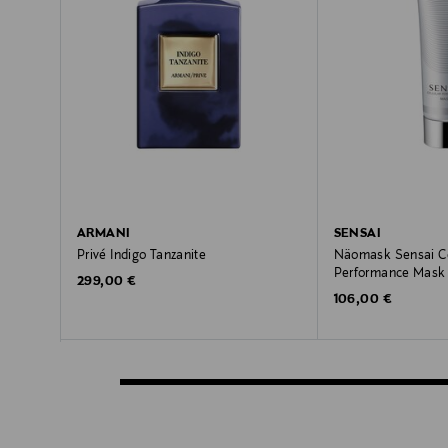
ARMANI
SENSAI
Privé Indigo Tanzanite
Näomask Sensai Ce
Performance Mask 
Original Price
299,00 €
Original Price
106,00 €