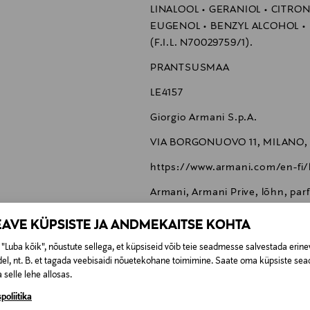
LINALOOL • GERANIOL • CITRO
EUGENOL • BENZYL ALCOHOL • 
(F.I.L. N70029759/1).
PRANTSUSMAA
LE4157
Giorgio Armani S.p.A.
VIA BORGONUOVO 11, MILANO, 2
https://www.armani.com/en-fi/
Armani, Armani Prive, lõhn, pa
EAVE KÜPSISTE JA ANDMEKAITSE KOHTA
"Luba kõik", nõustute sellega, et küpsiseid võib teie seadmesse salvestada erine
el, nt. B. et tagada veebisaidi nõuetekohane toimimine. Saate oma küpsiste sead
 selle lehe allosas.
0,00 €
poliitika