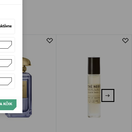
amisest. Suletud pakendis toodete puhul
vad olema avamata originaalpakendis.
aktiivne
A KÕIK