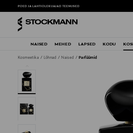
POED JA LAHTIOLEKUAJAD
TEENUSED
NAISED
MEHED
LAPSED
KODU
KOS
Kosmeetika
Lõhnad
Naised
Parfüümid