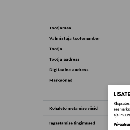
Tootjamaa
Valmistaja tootenumber
Tootja
Tootja aadress
Digitaalne aadress
Märksõnad
LISAT
Klõpsates 
Kohaletoimetamise viisid
eesmärkid
ajal muuta
Kättesaamine poest
Tagastamise tingimused
Privaatsus