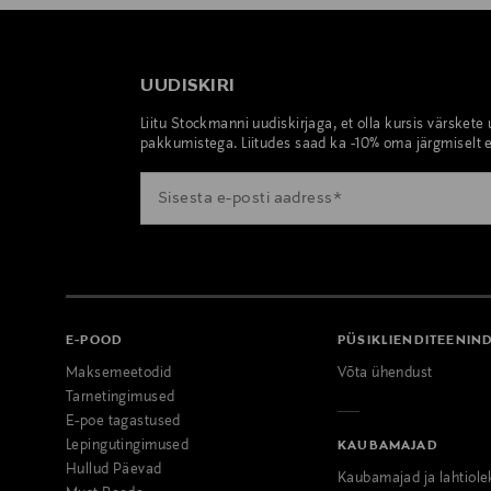
UUDISKIRI
Liitu Stockmanni uudiskirjaga, et olla kursis värskete
pakkumistega. Liitudes saad ka -10% oma järgmiselt e
E-POOD
PÜSIKLIENDITEENIN
Maksemeetodid
Võta ühendust
Tarnetingimused
E-poe tagastused
Lepingutingimused
KAUBAMAJAD
Hullud Päevad
Kaubamajad ja lahtiole