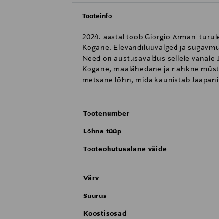
Tooteinfo
2024. aastal toob Giorgio Armani turu
Kogane. Elevandiluuvalged ja sügavmus
Need on austusavaldus sellele vanale 
Kogane, maalähedane ja nahkne müstili
metsane lõhn, mida kaunistab Jaapani 
Tootenumber
Lõhna tüüp
Tooteohutusalane väide
Värv
Suurus
Koostisosad