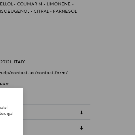
NELLOL • COUMARIN • LIMONENE •
ISOEUGENOL • CITRAL • FARNESOL
0121, ITALY
help/contact-us/contact-form/
rfüüm
vatel
eid igal