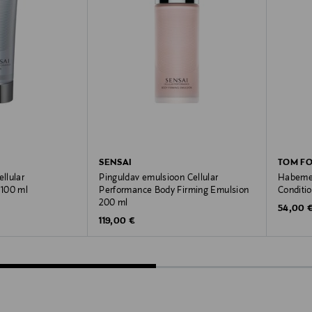
SENSAI
TOM F
llular
Pinguldav emulsioon Cellular
Habemeõ
100 ml
Performance Body Firming Emulsion
Conditio
200 ml
Original
54,00 
Original Price
119,00 €