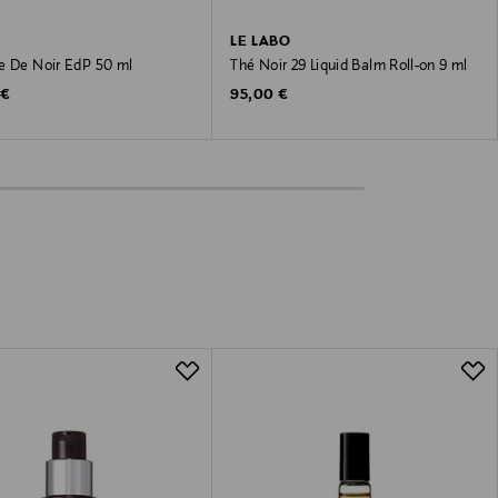
LE LABO
e De Noir EdP 50 ml
Thé Noir 29 Liquid Balm Roll-on 9 ml
 Price
Original Price
 €
95,00 €