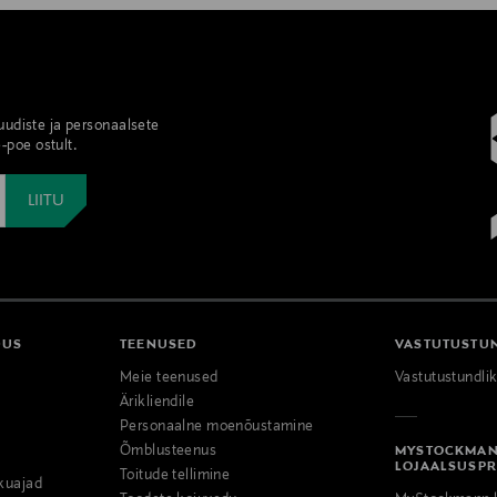
 uudiste ja personaalsete
-poe ostult.
DUS
TEENUSED
VASTUTUSTU
Meie teenused
Vastutustundli
Ärikliendile
Personaalne moenõustamine
Õmblusteenus
MYSTOCKMA
LOJAALSUSP
Toitude tellimine
kuajad