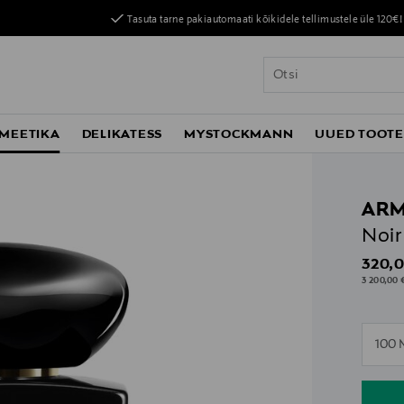
Tasuta tarne pakiautomaati kõikidele tellimustele üle 120€!
MEETIKA
DELIKATESS
MYSTOCKMANN
UUED TOOT
ARM
Noir
Origin
320,0
3 200,00 €
n
100 
n