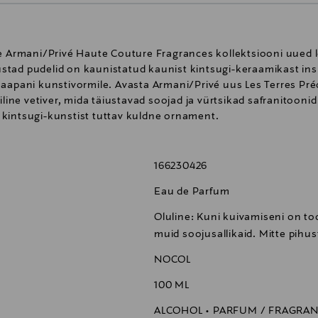
le Armani/Privé Haute Couture Fragrances kollektsiooni uued 
tad pudelid on kaunistatud kaunist kintsugi-keraamikast insp
Jaapani kunstivormile. Avasta Armani/Privé uus Les Terres Pr
ne vetiver, mida täiustavad soojad ja vürtsikad safranitoonid
kintsugi-kunstist tuttav kuldne ornament.
166230426
Eau de Parfum
Oluline: Kuni kuivamiseni on tood
muid soojusallikaid. Mitte pihu
NOCOL
100 ML
ALCOHOL • PARFUM / FRAGRANC