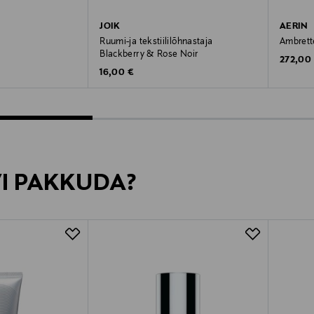
JOIK
AERIN
Ruumi-ja tekstiililõhnastaja
Ambrett
Blackberry & Rose Noir
e
Original
272,00
Original Price
16,00 €
VI PAKKUDA?