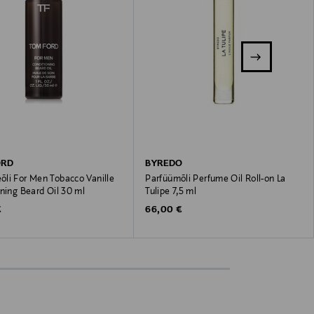
ORD
BYREDO
li For Men Tobacco Vanille
Parfüümõli Perfume Oil Roll-on La
ning Beard Oil 30 ml
Tulipe 7,5 ml
 Price
Original Price
€
66,00 €