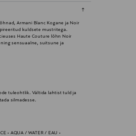
lõhnad, Armani Blanc Kogane ja Noir
ireeritud kuldsete mustritega.
écieuses Haute Couture lõhn Noir
 ning sensuaalne, suitsune ja
e tuleohtlik. Vältida lahtist tuld ja
stada silmadesse.
E • AQUA / WATER / EAU •