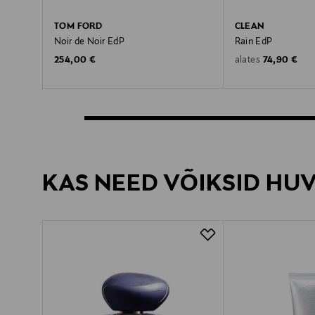
TOM FORD
CLEAN
Noir de Noir EdP
Rain EdP
Original Price
Original Pric
254,00 €
74,90 €
alates
KAS NEED VÕIKSID HU