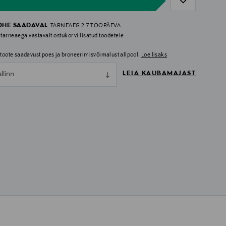
OHE SAADAVAL
TARNEAEG 2-7 TÖÖPÄEVA
 tarneaega vastavalt ostukorvi lisatud toodetele
i toote saadavust poes ja broneerimisvõimalust allpool.
Loe lisaks
LEIA KAUBAMAJAST
allinn