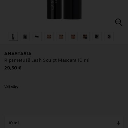
ANASTASIA
Ripsmetušš Lash Sculpt Mascara 10 ml
Original Price
29,50 €
Vali
Värv
null
null