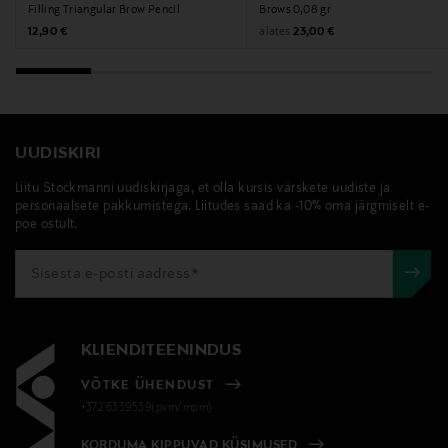
Filling Triangular Brow Pencil
Brows 0,08 gr
Original Price
Original Price
alates
12,90 €
23,00 €
UUDISKIRI
Liitu Stockmanni uudiskirjaga, et olla kursis värskete uudiste ja
personaalsete pakkumistega. Liitudes saad ka -10% oma järgmiselt e-
poe ostult.
KLIENDITEENINDUS
VÕTKE ÜHENDUST
+372 6339539(pvm/mpm)
KORDUMA KIPPUVAD KÜSIMUSED