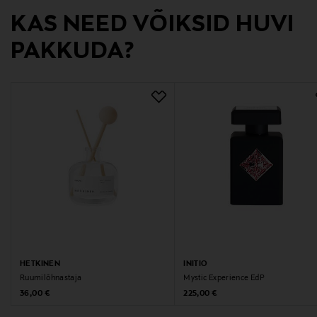
Tootja
KAS NEED VÕIKSID HUVI
TMC NORDIC AB
PAKKUDA?
Tootja aadress
Hammarbybacken 27, 120 30 Stockholm, Sweden
Digitaalne aadress
info@tmcnordic.com
Märksõnad
Amouage, lõhn, parfüüm
HETKINEN
INITIO
Ruumilõhnastaja
Mystic Experience EdP
Original Price
Original Price
36,00 €
225,00 €