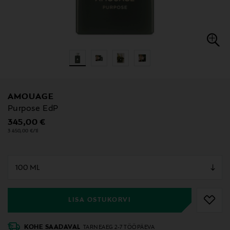
AMOUAGE
Purpose EdP
Original Price
345,00 €
3 450,00 €/1l
null
null
LISA OSTUKORVI
KOHE SAADAVAL
TARNEAEG 2-7 TÖÖPÄEVA