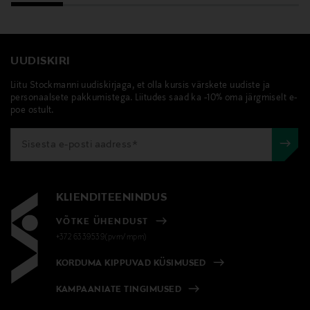
UUDISKIRI
Liitu Stockmanni uudiskirjaga, et olla kursis värskete uudiste ja
personaalsete pakkumistega. Liitudes saad ka -10% oma järgmiselt e-
poe ostult.
KLIENDITEENINDUS
VÕTKE ÜHENDUST
+372 6339539(pvm/mpm)
KORDUMA KIPPUVAD KÜSIMUSED
KAMPAANIATE TINGIMUSED