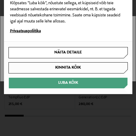
VAATASID KA
165970163
avamata originaalpakendis.
Klõpsates "Luba kõik", nõustute sellega, et küpsiseid võib teie
seadmesse salvestada erinevatel eesmärkidel, nt. B. et tagada
E-POE TAGASTUSED
Lõhna tüüp
veebisaidi nõuetekohane toimimine. Saate oma küpsiste seadeid
igal ajal muuta selle lehe allosas.
Parfüüm
Stockmann pole Sinu riigis saadaval.
Privaatsuspoliitika
Värv
Sinu riiki ei ole kohaletoimetamine saadaval.
NOCOL
NÄITA DETAILE
SAAN ARU
Suurus
KINNITA KÕIK
100 ML
LUBA KÕIK
Tootjamaa
NISHANE
EX NIHILO
Tempfluo EdP
Generation(s) EdP
OMAAN
Original Price
Original Price
215,00 €
280,00 €
Valmistaja tootenumber
AMO41043