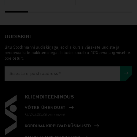
UUDISKIRI
Liitu Stockmanni uudiskirjaga, et olla kursis värskete uudiste ja
personaalsete pakkumistega. Liitudes saad ka -10% oma järgmiselt e-
poe ostult.
KLIENDITEENINDUS
VÕTKE ÜHENDUST
+372 6339539(pvm/mpm)
KORDUMA KIPPUVAD KÜSIMUSED