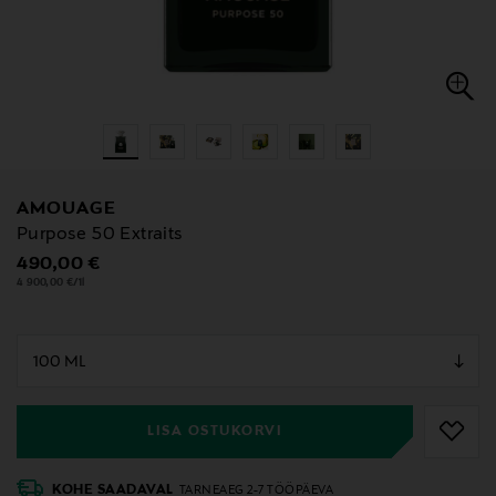
AMOUAGE
Purpose 50 Extraits
Original Price
490,00 €
4 900,00 €/1l
null
null
LISA OSTUKORVI
KOHE SAADAVAL
TARNEAEG 2-7 TÖÖPÄEVA