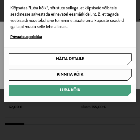
VAATASID KA
172117155
avamata originaalpakendis.
Klõpsates "Luba kõik", nõustute sellega, et küpsiseid võib teie
E-POE TAGASTUSED
seadmesse salvestada erinevatel eesmärkidel, nt. B. et tagada
Värv
veebisaidi nõuetekohane toimimine. Saate oma küpsiste seadeid
NOCOL
igal ajal muuta selle lehe allosas.
Stockmann pole Sinu riigis saadaval.
Privaatsuspoliitika
Suurus
Sinu riiki ei ole kohaletoimetamine saadaval.
100 ML
NÄITA DETAILE
SAAN ARU
Valmistaja tootenumber
KINNITA KÕIK
AMO41107
LUBA KÕIK
Tootja
KORRES
MATIERE PREMIERE
Lõhn Cashmere Kumquat EdP, 50 ml
Falcon Leather Eau de parfum
TMC NORDIC AB
Original Price
Original Price
alates
62,00 €
155,00 €
Tootja aadress
Hammarbybacken 27, 120 30 Stockholm, Sweden