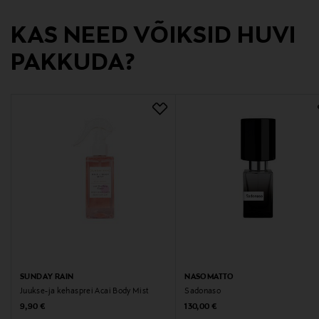
Digitaalne aadress
KAS NEED VÕIKSID HUVI
info@tmcnordic.com
PAKKUDA?
Märksõnad
Amouage, Purpose 50, meeste parfüüm, ekstrakt,
luksuslik lõhn
SUNDAY RAIN
NASOMATTO
Juukse-ja kehasprei Acai Body Mist
Sadonaso
Original Price
Original Price
9,90 €
130,00 €