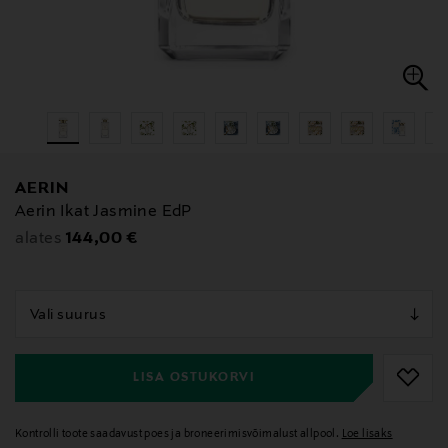
AERIN
Aerin Ikat Jasmine EdP
Original Price
144,00 €
alates
null
null
LISA OSTUKORVI
Kontrolli toote saadavust poes ja broneerimisvõimalust allpool.
Loe lisaks