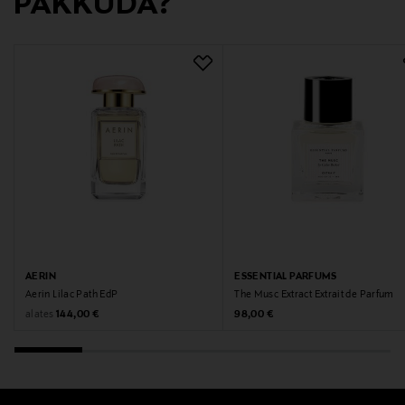
PAKKUDA?
AERIN
ESSENTIAL PARFUMS
Aerin Lilac Path EdP
The Musc Extract Extrait de Parfum
Original Price
Original Price
alates
144,00 €
98,00 €