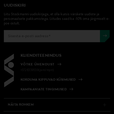
UUDISKIRI
Liitu Stockmanni uudiskirjaga, et olla kursis värskete uudiste ja
personaalsete pakkumistega. Liitudes saad ka -10% oma järgmiselt e-
poe ostult.
KLIENDITEENINDUS
VÕTKE ÜHENDUST
+372 6339539(pvm/mpm)
KORDUMA KIPPUVAD KÜSIMUSED
KAMPAANIATE TINGIMUSED
NÄITA ROHKEM