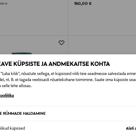
Original Price
d Price
ginal Price
160,00 €
,90 €
EAVE KÜPSISTE JA ANDMEKAITSE KOHTA
"Luba kõik", nõustute sellega, et küpsiseid võib teie seadmesse salvestada erine
el, nt. B. et tagada veebisaidi nõuetekohane toimimine. Saate oma küpsiste sead
 selle lehe allosas.
poliitika
TE RÜHMADE HALDAMINE
alikud küpsised
Alati 