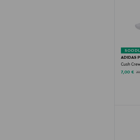
SOODU
ADIDAS 
Cush Crew 
Discounte
Ori
7,00 €
20