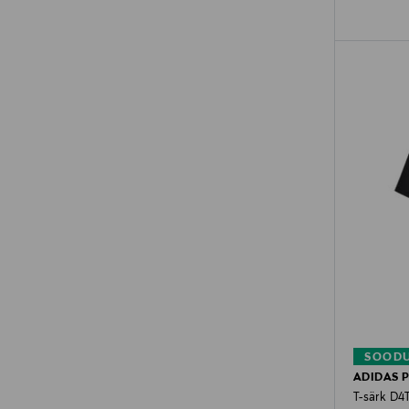
SOODU
ADIDAS 
T-särk D4