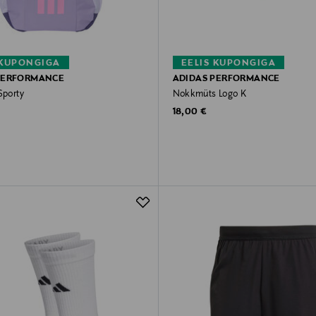
 KUPONGIGA
EELIS KUPONGIGA
PERFORMANCE
ADIDAS PERFORMANCE
Sporty
Nokkmüts Logo K
rice
Original Price
18,00 €