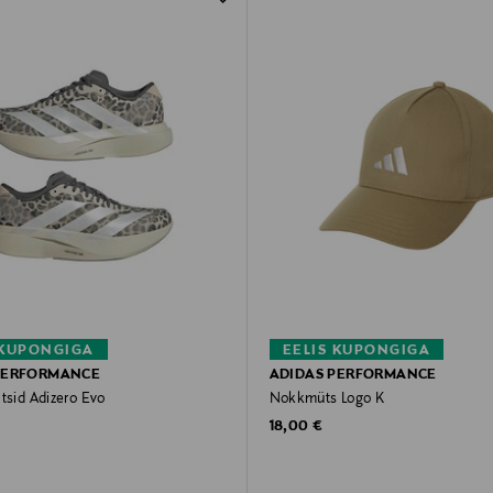
 KUPONGIGA
EELIS KUPONGIGA
PERFORMANCE
ADIDAS PERFORMANCE
tsid Adizero Evo
Nokkmüts Logo K
rice
Original Price
18,00 €