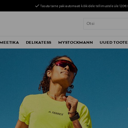
Tasuta tarne pakiautomaati kõikidele tellimustele üle 120€!
MEETIKA
DELIKATESS
MYSTOCKMANN
UUED TOOT