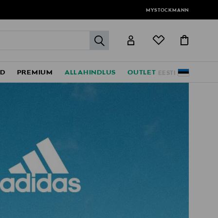
MYSTOCKMANN
label.header.go
ED
PREMIUM
ALLAHINDLUS
OUTLET
EESTI