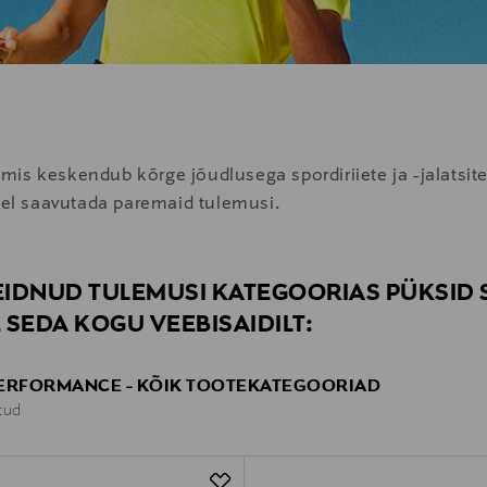
mis keskendub kõrge jõudlusega spordiriiete ja -jalatsi
stel saavutada paremaid tulemusi.
LEIDNUD TULEMUSI KATEGOORIAS PÜKSID
 SEDA KOGU VEEBISAIDILT:
PERFORMANCE - KÕIK TOOTEKATEGOORIAD
itud