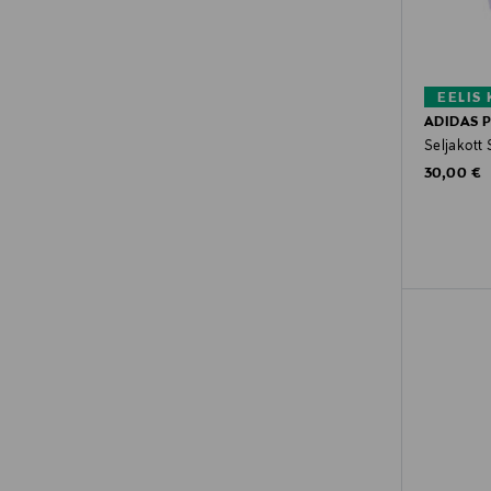
EELIS
ADIDAS 
Seljakott 
Original P
30,00 €