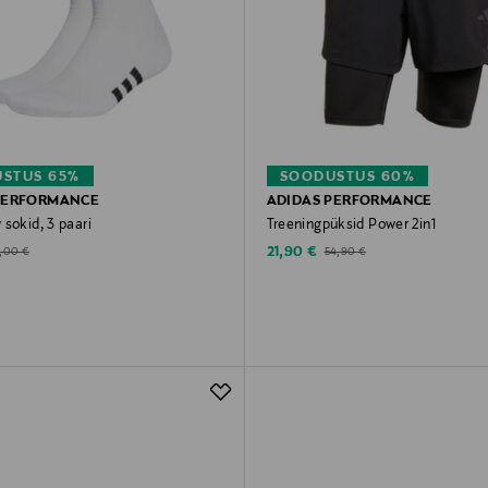
STUS 65%
SOODUSTUS 60%
PERFORMANCE
ADIDAS PERFORMANCE
sokid, 3 paari
Treeningpüksid Power 2in1
d Price
Discounted Price
ginal Price
Original Price
21,90 €
,00 €
54,90 €