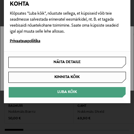
olukordadega. Reguleeritav tagaosa tagab mugava
TEISED KLIENDID
KOHTA
Tarnimine pakiautomaati või postkontorisse
istuvuse.
LOE LISAKS
0,00 € – 4,90 €
VAATASID KA
Klõpsates "Luba kõik", nõustute sellega, et küpsiseid võib teie
seadmesse salvestada erinevatel eesmärkidel, nt. B. et tagada
Tootenumber
veebisaidi nõuetekohane toimimine. Saate oma küpsiste seadeid
178427272
igal ajal muuta selle lehe allosas.
Stockmann pole Sinu riigis saadaval.
Privaatsuspoliitika
Materjal
Sinu riiki ei ole kohaletoimetamine saadaval.
100% puuvill
NÄITA DETAILE
SAAN ARU
Värv
KINNITA KÕIK
LZZ NOIR 56
LUBA KÕIK
Suurus
EELIS KUPONGIGA
UUS
EELIS KUPONGIGA
56
BALMUIR
GANT
Nokkmüts Biarriz
Nokkmüts Shield
Original Price
Original Price
50,00 €
49,90 €
Tootjamaa
BULGAARIA