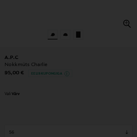
A.P.C
Nokkmüts Charlie
Original Price
95,00 €
EELIS KUPONGIGA
Vali
Värv
null
null