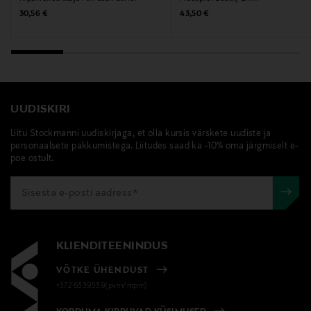
Original Price
Original Price
30,56 €
43,50 €
UUDISKIRI
Liitu Stockmanni uudiskirjaga, et olla kursis värskete uudiste ja
personaalsete pakkumistega. Liitudes saad ka -10% oma järgmiselt e-
poe ostult.
KLIENDITEENINDUS
VÕTKE ÜHENDUST
+372 6339539(pvm/mpm)