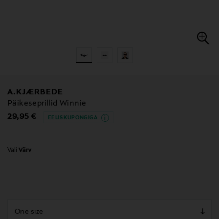
A.KJÆRBEDE
Päikeseprillid Winnie
Original Price
29,95 €
EELIS KUPONGIGA
Vali
Värv
null
null