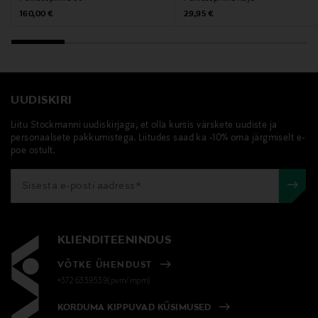
prillid
Original Price
Original Price
160,00 €
29,95 €
UUDISKIRI
Liitu Stockmanni uudiskirjaga, et olla kursis värskete uudiste ja
personaalsete pakkumistega. Liitudes saad ka -10% oma järgmiselt e-
poe ostult.
KLIENDITEENINDUS
VÕTKE ÜHENDUST
+372 6339539(pvm/mpm)
KORDUMA KIPPUVAD KÜSIMUSED