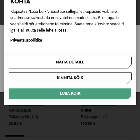
KOHTA
TEISED KLIENDID
Tarnimine pakiautomaati või postkontorisse
0,00 € – 4,90 €
Tootenumber
Klõpsates "Luba kõik", nõustute sellega, et küpsiseid võib teie
VAATASID KA
seadmesse salvestada erinevatel eesmärkidel, nt. B. et tagada
162513523
veebisaidi nõuetekohane toimimine. Saate oma küpsiste seadeid
igal ajal muuta selle lehe allosas.
Materjal
Stockmann pole Sinu riigis saadaval.
Privaatsuspoliitika
Polükarbonaat
Sinu riiki ei ole kohaletoimetamine saadaval.
Suuruste info
NÄITA DETAILE
SAAN ARU
Klaasid 50 mm, ninasild 21 mm ja sangad 143 mm
KINNITA KÕIK
Värv
LUBA KÕIK
BLACK
EELIS KUPONGIGA
EELIS KUPONGIGA
A.KJÆRBEDE
CHIMI
Suurus
Päikeseprillid Lilly
Päikeseprillid 12
One size
Original Price
Original Price
29,95 €
160,00 €
Tootjamaa