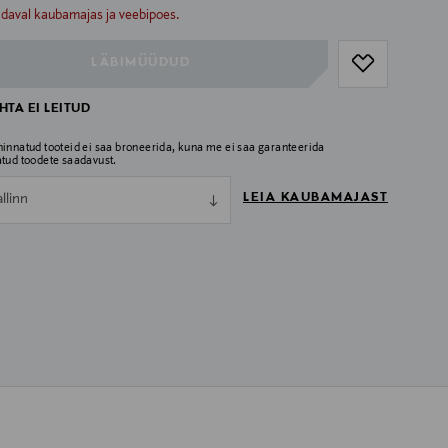
ull
adaval kaubamajas ja veebipoes.
LÄBIMÜÜDUD
TA EI LEITUD
hinnatud tooteid ei saa broneerida, kuna me ei saa garanteerida
atud toodete saadavust.
LEIA KAUBAMAJAST
allinn