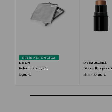
EELIS KUPONGIGA
LIITON
DR.HAUSCHKA
Poleerimislapp, 2 tk
huulepulk ja põsep
Original Price
Original Pric
17,90 €
27,00 €
alates