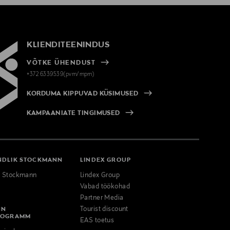
KLIENDITEENINDUS
VÕTKE ÜHENDUST
+372 6339539(pvm/mpm)
KORDUMA KIPPUVAD KÜSIMUSED
KAMPAANIATE TINGIMUSED
NDLIK STOCKMANN
LINDEX GROUP
k Stockmann
Lindex Group
Vabad töökohad
Partner Media
NN
Tourist discount
ROGRAMM
EAS toetus