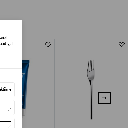
vatel
eid igal
aktiivne