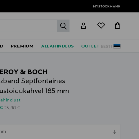
MYSTOCKMANN
label.header.go
ED
PREMIUM
ALLAHINDLUS
OUTLET
EESTI
LEROY & BOCH
zband Septfontaines
ustoidukahvel 185 mm
lahindlust
Original Price
unted Price
 €
23,90 €
 mm
ull