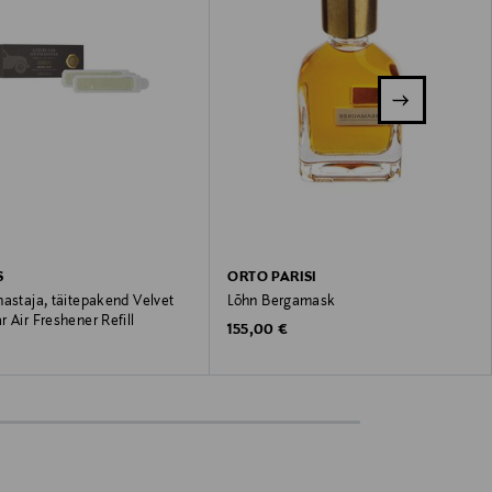
S
ORTO PARISI
astaja, täitepakend Velvet
Lõhn Bergamask
 Air Freshener Refill
Original Price
155,00 €
 Price