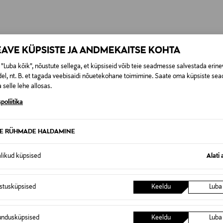
0,00 €
SID KA
0,00 € – 4,90 €
se
EAVE KÜPSISTE JA ANDMEKAITSE KOHTA
"Luba kõik", nõustute sellega, et küpsiseid võib teie seadmesse salvestada erine
el, nt. B. et tagada veebisaidi nõuetekohane toimimine. Saate oma küpsiste sead
 selle lehe allosas.
poliitika
TE RÜHMADE HALDAMINE
alikud küpsised
Alati 
istusküpsised
Keeldu
Luba
undusküpsised
Keeldu
Luba