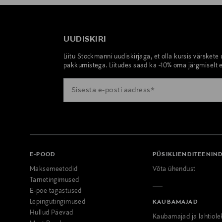
UUDISKIRI
Liitu Stockmanni uudiskirjaga, et olla kursis värskete
pakkumistega. Liitudes saad ka -10% oma järgmiselt e
E-POOD
PÜSIKLIENDITEENIN
Maksemeetodid
Võta ühendust
Tarnetingimused
E-poe tagastused
Lepingutingimused
KAUBAMAJAD
Hullud Päevad
Kaubamajad ja lahtiole