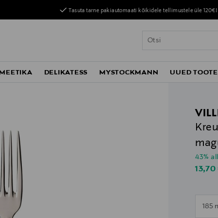
Tasuta tarne pakiautomaati kõikidele tellimustele üle 120€!
MEETIKA
DELIKATESS
MYSTOCKMANN
UUED TOOT
VIL
Kreu
mag
43% al
Disco
13,70
185
n