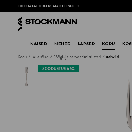
POED JA LAHTIOLEKUAJAD
TEENUSED
NAISED
MEHED
LAPSED
KODU
KOS
Kodu
Lauanõud
Söögi- ja serveerimisriistad
Kahvlid
SOODUSTUS 43%