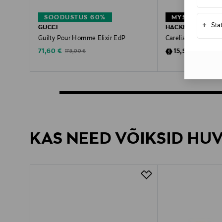
SOODUSTUS 60%
+
Sta
GUCCI
HACKMAN
Guilty Pour Homme Elixir EdP
Carelia magustoidu
Discounted Price
Discounted Pric
Original Price
Original P
71,60 €
15,90 €
179,00 €
19,90 €
KAS NEED VÕIKSID HU