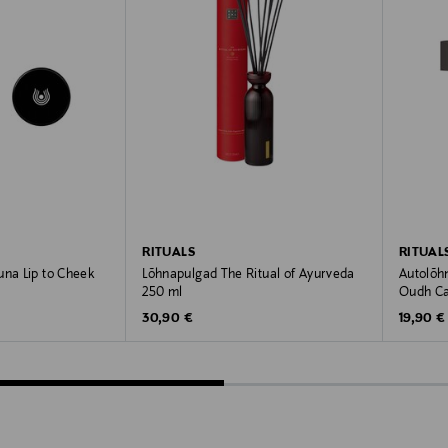
RITUALS
RITUAL
una Lip to Cheek
Lõhnapulgad The Ritual of Ayurveda
Autolõhn
250 ml
Oudh Car
e
Original Price
Original
30,90 €
19,90 €