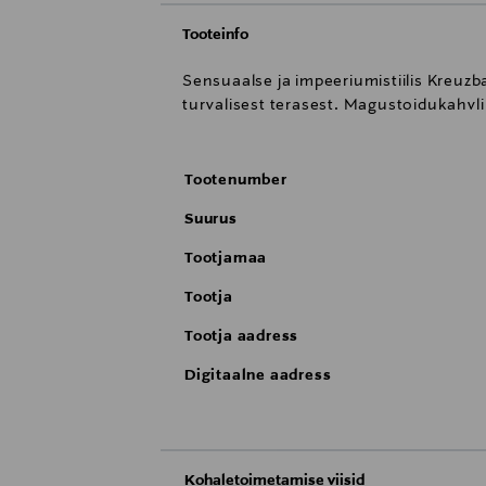
Tooteinfo
Sensuaalse ja impeeriumistiilis Kreuz
turvalisest terasest. Magustoidukahvl
Tootenumber
Suurus
Tootjamaa
Tootja
Tootja aadress
Digitaalne aadress
Kohaletoimetamise viisid