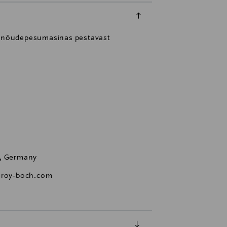
 ja nõudepesumasinas pestavast
h, Germany
leroy-boch.com