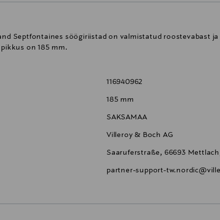
band Septfontaines söögiriistad on valmistatud roostevabast
i pikkus on 185 mm.
116940962
185 mm
SAKSAMAA
Villeroy & Boch AG
Saaruferstraße, 66693 Mettlac
partner-support-tw.nordic@vil