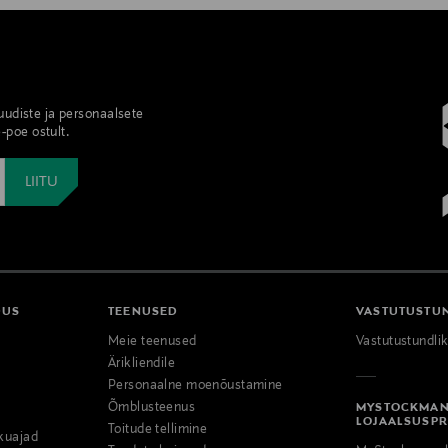
 uudiste ja personaalsete
-poe ostult.
DUS
TEENUSED
VASTUTUSTU
Meie teenused
Vastutustundli
Ärikliendile
Personaalne moenõustamine
Õmblusteenus
MYSTOCKMA
LOJAALSUSP
Toitude tellimine
kuajad