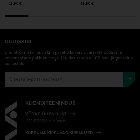
serveerimiskauss, Manufacture Ice, lauanõud
Original Price
Original Price
25,90 €
19,90 €
UUDISKIRI
Liitu Stockmanni uudiskirjaga, et olla kursis värskete uudiste ja
personaalsete pakkumistega. Liitudes saad ka -10% oma järgmiselt e-
poe ostult.
KLIENDITEENINDUS
VÕTKE ÜHENDUST
+372 6339539(pvm/mpm)
KORDUMA KIPPUVAD KÜSIMUSED