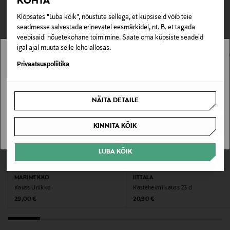
TEISED KLIENDID
KOHTA
Tarnimine pakiautomaati või postkontorisse
0,00 € – 4,90 €
Tootenumber
Klõpsates "Luba kõik", nõustute sellega, et küpsiseid võib teie
VAATASID KA
seadmesse salvestada erinevatel eesmärkidel, nt. B. et tagada
177999046
veebisaidi nõuetekohane toimimine. Saate oma küpsiste seadeid
igal ajal muuta selle lehe allosas.
Materjal
Stockmann pole Sinu riigis saadaval.
Privaatsuspoliitika
portselan
Sinu riiki ei ole kohaletoimetamine saadaval.
Hooldusjuhendid
NÄITA DETAILE
SAAN ARU
Nõudepesumasina ja mikrolaineahju kindel.
KINNITA KÕIK
Värv
LUBA KÕIK
WHITE
EELIS KUPONGIGA
EELIS KUPONGIGA
MARIMEKKO
IITTALA
Suurus
Kauss Unikko
Kastehelmi kauss 23 cl
23,5x23,5x5 CM
Original Price
Original Price
29,00 €
20,90 €
Tootjamaa