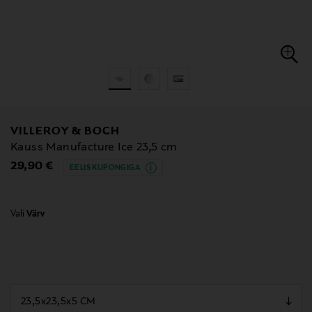
VILLEROY & BOCH
Kauss Manufacture Ice 23,5 cm
Original Price
29,90 €
EELIS KUPONGIGA
Vali
Värv
null
null