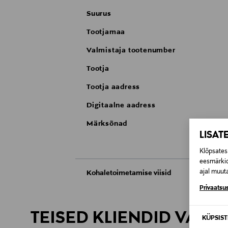
Suurus
Tootjamaa
Valmistaja tootenumber
Tootja
Tootja aadress
Digitaalne aadress
Märksõnad
LISAT
Klõpsates 
eesmärkid
ajal muuta
Kohaletoimetamise viisid
Privaatsus
Kättesaamine poest
TEISED KLIENDID VAATA
KÜPSIS
Tarnimine pakiautomaati või postkontoris