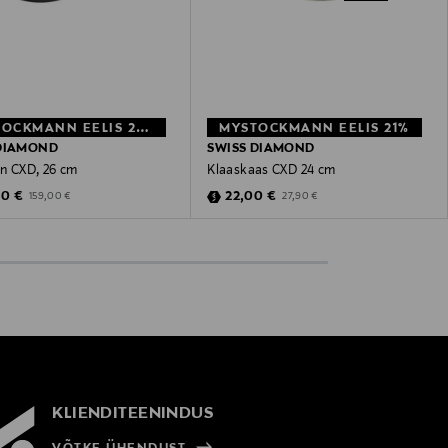
MYSTOCKMANN EELIS 20%
MYSTOCKMANN EELIS 21%
 DIAMOND
SWISS DIAMOND
n CXD, 26 cm
Klaaskaas CXD 24 cm
unted Price
Discounted Price
Original Price
Original Price
00 €
22,00 €
159,00 €
27,90 €
KLIENDITEENINDUS