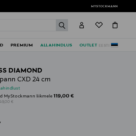
MYSTOCKMANN
label.header.go
ED
PREMIUM
ALLAHINDLUS
OUTLET
EESTI
SS DIAMOND
epann CXD 24 cm
lahindlust
Discounted Price
119,00 €
d MyStockmann liikmele
riginal Price
149,00 €
v