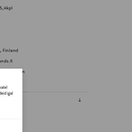
45,4kpl
, Finland
nds.fi
, köögipann
vatel
eid igal