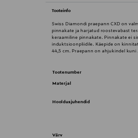
Tooteinfo
Swiss Diamondi praepann CXD on valmi
pinnakate ja harjatud roostevabast te
keraamiline pinnakate. Pinnakate ei si
induktsioonpliidile. Käepide on kinnit
44,5 cm. Praepann on ahjukindel kuni 
Tootenumber
Materjal
Hooldusjuhendid
Värv