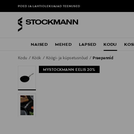
POED JA LAHTIOLEKUAJAD
TEENUSED
NAISED
MEHED
LAPSED
KODU
KOS
Kodu
Köök
Köögi- ja küpsetusnõud
Praepannid
MYSTOCKMANN EELIS 20%