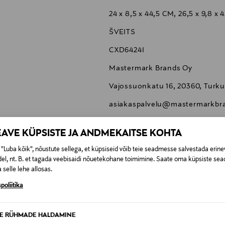
24 x 8,5 x 44,5 CM, 26,5 x 9,8 x 
ŠVEITS
CXD6424I
Mastermark Brands Oy
Vajossuonkatu 16, 20360, Turku
asiakaspalvelu@mastermarkbra
swiss diamond, praepann, pann
EAVE KÜPSISTE JA ANDMEKAITSE KOHTA
"Luba kõik", nõustute sellega, et küpsiseid võib teie seadmesse salvestada erine
el, nt. B. et tagada veebisaidi nõuetekohane toimimine. Saate oma küpsiste sead
 selle lehe allosas.
poliitika
0,00 €
SID KA
TE RÜHMADE HALDAMINE
0,00 € – 4,90 €
se