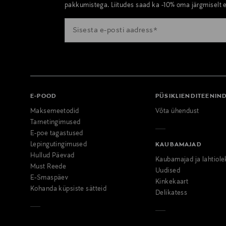
pakkumistega. Liitudes saad ka -10% oma järgmiselt e
E-POOD
PÜSIKLIENDITEENIN
Maksemeetodid
Võta ühendust
Tarnetingimused
E-poe tagastused
Lepingutingimused
KAUBAMAJAD
Hullud Päevad
Kaubamajad ja lahtiole
Must Reede
Uudised
E-Smaspäev
Kinkekaart
Kohanda küpsiste sätteid
Delikatess