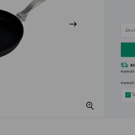
n
24 x 
n
K
Kontrolli
Kontroll
T