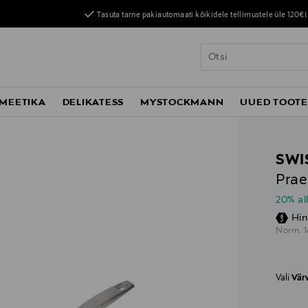
Tasuta tarne pakiautomaati kõikidele tellimustele üle 120€!
MEETIKA
DELIKATESS
MYSTOCKMANN
UUED TOOT
SWI
Pra
20% al
Hin
O
Norm.
Vali
Vär