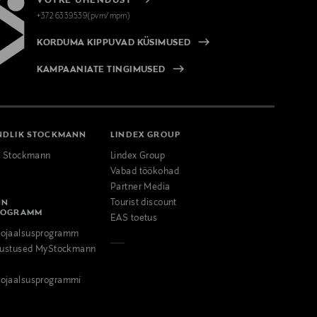
VÕTKE ÜHENDUST
+372 6339539(pvm/mpm)
KORDUMA KIPPUVAD KÜSIMUSED
KAMPAANIATE TINGIMUSED
NDLIK STOCKMANN
LINDEX GROUP
k Stockmann
Lindex Group
Vabad töökohad
Partner Media
NN
Tourist discount
ROGRAMM
EAS toetus
ojaalsusprogramm
odustused MyStockmann
ojaalsusprogrammi