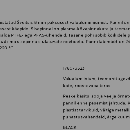
statud Šveitsis 8 mm paksusest valualumiiniumist. Pannil o
rasest käepide. Sisepinnal on plasma-kõvapinnakate ja teeman
salda PTFE- ega PFAS-ühendeid. Tasane põhi sobib kõikidele pl
atud ilma sisepinnale ulatuvate neetideta. Panni läbimõõt on 
260 °C.
178073523
Valualumiinium, teemanttugevd
kate, roostevaba teras
Peske käsitsi sooja vee ja õrna
pannil enne pesemist jahtuda. K
plastist tarvikuid, vältige metalli
puhastusvahendeid, ärge kuumu
BLACK