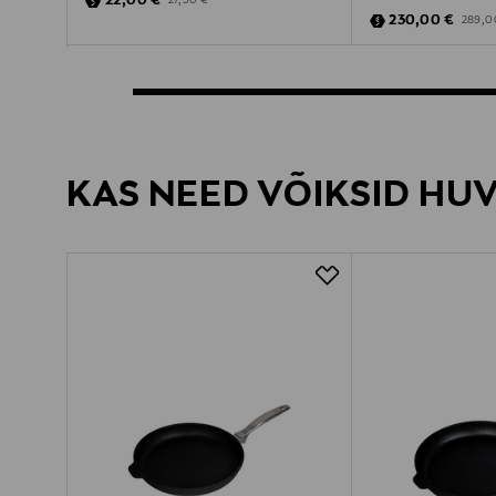
22,00 €
27,90 €
Discounted Pric
Origina
230,00 €
289,0
KAS NEED VÕIKSID HU