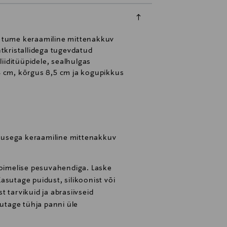
n tume keraamiline mittenakkuv
tkristallidega tugevdatud
iiditüüpidele, sealhulgas
24 cm, kõrgus 8,5 cm ja kogupikkus
usega keraamiline mittenakkuv
toimelise pesuvahendiga. Laske
asutage puidust, silikoonist või
st tarvikuid ja abrasiivseid
tage tühja panni üle