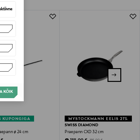
aktiivne
A KÕIK
S KUPONGIGA
MYSTOCKMANN EELIS 21%
SWISS DIAMOND
raepann ø 24 cm
Praepann CXD 32 cm
 Price
Discounted Price
Original Price