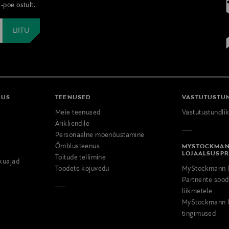
-poe ostult.
DUS
TEENUSED
VASTUTUSTU
Meie teenused
Vastutustundli
Ärikliendile
Personaalne moenõustamine
Õmblusteenus
MYSTOCKMA
LOJAALSUSP
Toitude tellimine
kuajad
Toodete kojuvedu
MyStockmann l
Partnerite so
liikmetele
MyStockmann l
tingimused