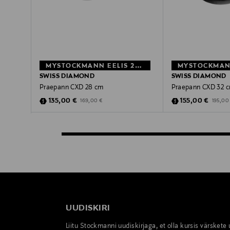
MYSTOCKMANN EELIS 20%
MYSTOCKMANN
SWISS DIAMOND
SWISS DIAMOND
Praepann CXD 28 cm
Praepann CXD 32 
Discounted Price
Discounted Pric
Original Price
Original
135,00 €
155,00 €
169,00 €
195,00
UUDISKIRI
Liitu Stockmanni uudiskirjaga, et olla kursis värskete