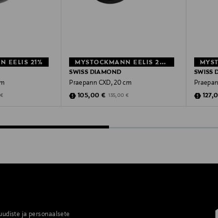
 EELIS 21%
MYSTOCKMANN EELIS 22%
SWISS DIAMOND
SWISS
cm
Praepann CXD, 20 cm
Praepan
e
Discounted Price
Disco
 Price
Original Price
105,00 €
127,
 €
135,00 €
 uudiste ja personaalsete