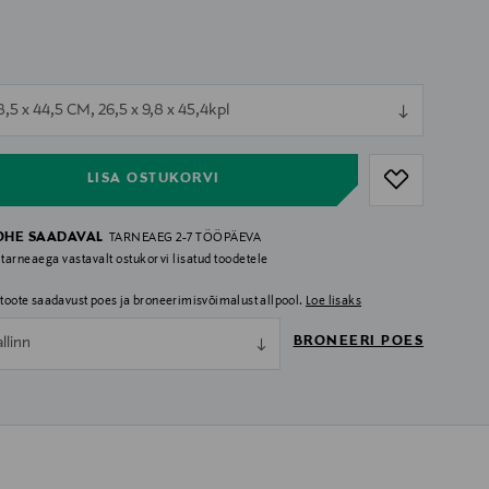
ull
8,5 x 44,5 CM, 26,5 x 9,8 x 45,4kpl
ull
LISA OSTUKORVI
OHE SAADAVAL
TARNEAEG 2-7 TÖÖPÄEVA
 tarneaega vastavalt ostukorvi lisatud toodetele
i toote saadavust poes ja broneerimisvõimalust allpool.
Loe lisaks
BRONEERI POES
allinn