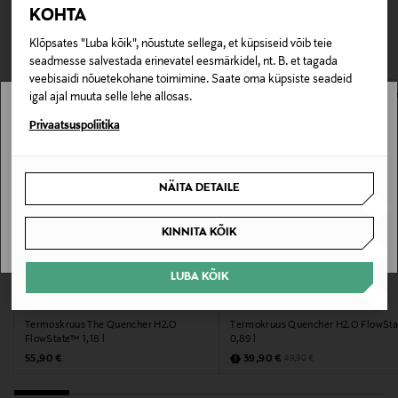
TEISED KLIENDID
Tarnimine pakiautomaati või postkontorisse
KOHTA
0,00 € – 4,90 €
VAATASID KA
Tootenumber
Klõpsates "Luba kõik", nõustute sellega, et küpsiseid võib teie
seadmesse salvestada erinevatel eesmärkidel, nt. B. et tagada
175586811
veebisaidi nõuetekohane toimimine. Saate oma küpsiste seadeid
igal ajal muuta selle lehe allosas.
Materjal
Stockmann pole Sinu riigis saadaval.
Privaatsuspoliitika
Roostevaba teras
Sinu riiki ei ole kohaletoimetamine saadaval.
NÄITA DETAILE
Hooldusjuhendid
SAAN ARU
Nõudepesumasinas pestav
KINNITA KÕIK
Värv
LUBA KÕIK
EELIS KUPONGIGA
MYSTOCKMANN EELIS 20%
DAFFODIL
STANLEY
STANLEY
Termoskruus The Quencher H2.O
Termokruus Quencher H2.O FlowSta
Suurus
FlowState™ 1,18 l
0,89 l
Original Price
Discounted Price
Original Price
55,90 €
39,90 €
49,90 €
1,18L