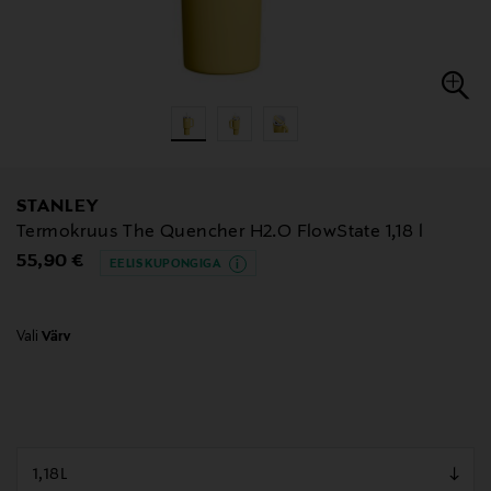
STANLEY
Termokruus The Quencher H2.O FlowState 1,18 l
Original Price
55,90 €
EELIS KUPONGIGA
Vali
Värv
null
null