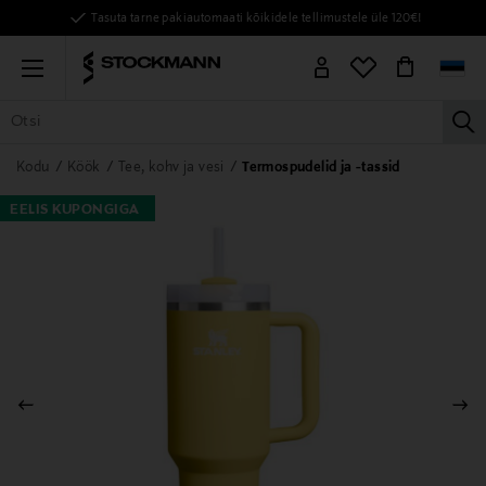
Tasuta tarne pakiautomaati kõikidele tellimustele üle 120€!
Menu
la
KÕIK TOOTED
NAISED
MEHED
LAPSED
KODU
KOSMEE
Kodu
Köök
Tee, kohv ja vesi
Termospudelid ja -tassid
EELIS KUPONGIGA