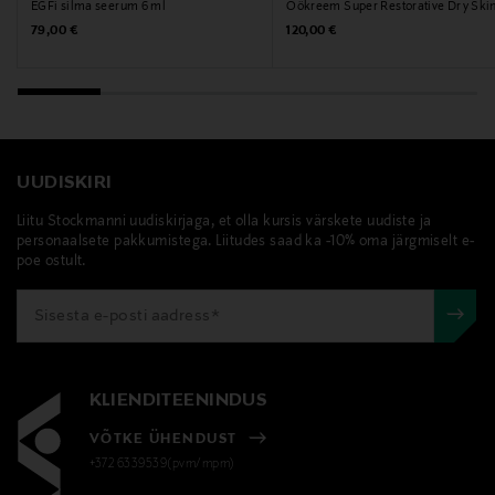
stanley, termostass, joogitass, reisikruus, roostevaba
EGFi silma seerum 6 ml
Öökreem Super Restorative Dry Ski
Original Price
Original Price
teras
79,00 €
120,00 €
UUDISKIRI
Liitu Stockmanni uudiskirjaga, et olla kursis värskete uudiste ja
personaalsete pakkumistega. Liitudes saad ka -10% oma järgmiselt e-
poe ostult.
KLIENDITEENINDUS
VÕTKE ÜHENDUST
+372 6339539(pvm/mpm)