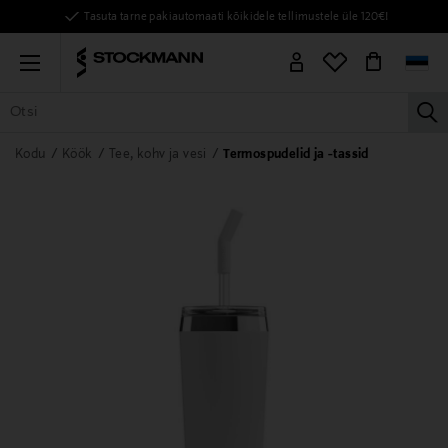
Tasuta tarne pakiautomaati kõikidele tellimustele üle 120€!
Menu
la
KÕIK TOOTED
NAISED
MEHED
LAPSED
KODU
KOSMEE
Kodu
Köök
Tee, kohv ja vesi
Termospudelid ja -tassid