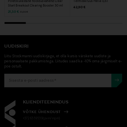
terasest tass, Sigg, kaasa võetav, take away
Põletikuvastane hooldusvahend Clear
Termoskruus Helia 0,6 l
Start Breakout Clearing Booster 30 ml
Original Price
42,90 €
Discounted Price
Original Price
21,50 €
31,00 €
UUDISKIRI
Liitu Stockmanni uudiskirjaga, et olla kursis värskete uudiste ja
personaalsete pakkumistega. Liitudes saad ka -10% oma järgmiselt e-
poe ostult.
KLIENDITEENINDUS
VÕTKE ÜHENDUST
+372 6339539(pvm/mpm)