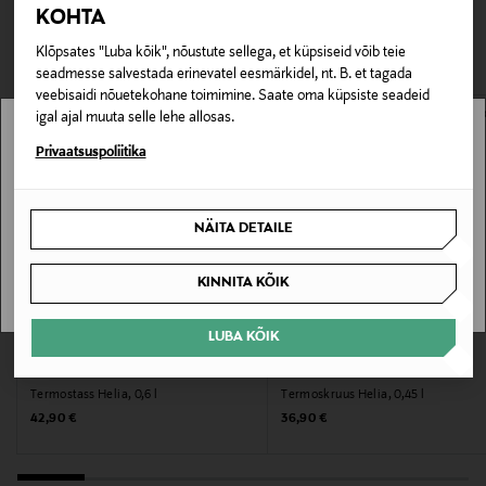
TEISED KLIENDID
Tarnimine pakiautomaati või postkontorisse
KOHTA
0,00 € – 4,90 €
Tootenumber
VAATASID KA
Klõpsates "Luba kõik", nõustute sellega, et küpsiseid võib teie
173357284
seadmesse salvestada erinevatel eesmärkidel, nt. B. et tagada
veebisaidi nõuetekohane toimimine. Saate oma küpsiste seadeid
Materjal
igal ajal muuta selle lehe allosas.
Roostevaba teras
Stockmann pole Sinu riigis saadaval.
Privaatsuspoliitika
Sinu riiki ei ole kohaletoimetamine saadaval.
Hooldusjuhendid
NÄITA DETAILE
Nõudepesumasinas pestav
SAAN ARU
KINNITA KÕIK
Garantii
60 kuud
LUBA KÕIK
EELIS KUPONGIGA
SIGG
SIGG
Värv
Termostass Helia, 0,6 l
Termoskruus Helia, 0,45 l
WHITE
Original Price
Original Price
42,90 €
36,90 €
Suurus