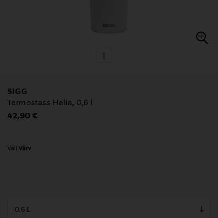
SIGG
Termostass Helia, 0,6 l
Original Price
42,90 €
Vali
Värv
null
null