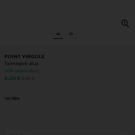
POINT VIRGULE
Taimepoti alus
30% allahindlust
Original Price
Discounted Price
6,20 €
8,90 €
Vali
Värv
null