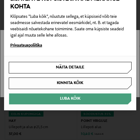
0,00 €
KOHTA
Tootenumber
TEISED KLIENDID
Tarnimine pakiautomaati või postkontorisse
Klõpsates "Luba kõik", nõustute sellega, et küpsiseid võib teie
163431482
0,00 € – 4,90 €
seadmesse salvestada erinevatel eesmärkidel, nt. B. et tagada
VAATASID KA
veebisaidi nõuetekohane toimimine. Saate oma küpsiste seadeid
Materjal
igal ajal muuta selle lehe allosas.
Kivipulber, puit ja plast
Stockmann pole Sinu riigis saadaval.
Privaatsuspoliitika
Sinu riiki ei ole kohaletoimetamine saadaval.
Värv
NÄITA DETAILE
LIGHT GREY
SAAN ARU
KINNITA KÕIK
Suurus
15x2 CM
LUBA KÕIK
Tootjamaa
EELIS KUPONGIGA
SOODUSTUS 35%
HIINA
HAY
POINT VIRGULE
Lillepott ja alus ø 21,5 cm
Lillepoti alus
Original Price
Discounted Price
Original Price
37,00 €
10,40 €
15,90 €
Tootja