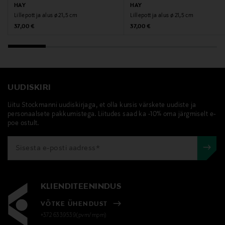
HAY
HAY
Lillepott ja alus ø 21,5 cm
Lillepott ja alus ø 21,5 cm
Original Price
Original Price
37,00 €
37,00 €
UUDISKIRI
Liitu Stockmanni uudiskirjaga, et olla kursis värskete uudiste ja
personaalsete pakkumistega. Liitudes saad ka -10% oma järgmiselt e-
poe ostult.
KLIENDITEENINDUS
VÕTKE ÜHENDUST
+372 6339539(pvm/mpm)