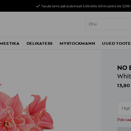
Tasuta tarne pakiautomaati kõikidele tellimustele üle 120€!
MEETIKA
DELIKATESS
MYSTOCKMANN
UUED TOOT
NO 
Whit
Origin
13,90
1 kpl
n
n
Pole sa