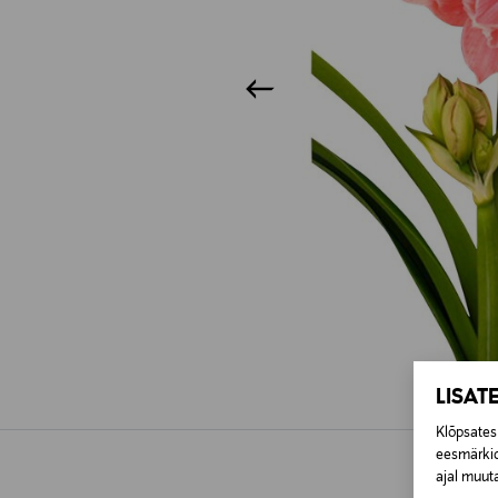
LISAT
Klõpsates 
eesmärkid
ajal muuta