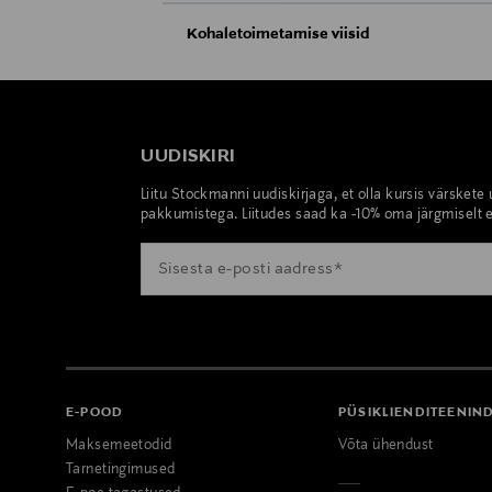
Kohaletoimetamise viisid
Kättesaamine poest
Tarnimine pakiautomaati või postkontoris
UUDISKIRI
Liitu Stockmanni uudiskirjaga, et olla kursis värskete
pakkumistega. Liitudes saad ka -10% oma järgmiselt e
E-POOD
PÜSIKLIENDITEENIN
Maksemeetodid
Võta ühendust
Tarnetingimused