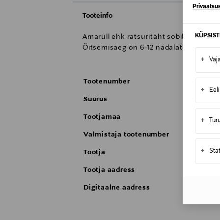
Privaatsus
Tooteinfo
KÜPSIS
Amarüll ehk ratsuritäht sobib hästi jõul
Õitsemisaeg on 6-12 nädalat pärast is
+
Vaj
Tootenumber
+
Eel
Suurus
Tootjamaa
+
Tur
Valmistaja tootenumber
+
Sta
Tootja
Tootja aadress
Digitaalne aadress