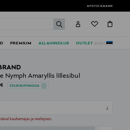
MYSTOCKMANN
label.header.go
ED
PREMIUM
ALLAHINDLUS
OUTLET
EESTI
BRAND
e Nymph Amaryllis lillesibul
al Price
 €
EELIS KUPONGIGA
ull
ull
adaval kaubamajas ja veebipoes.