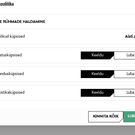
poliitika
TE RÜHMADE HALDAMINE
ukaunistuseks. Igast sibulast tuleb tavaliselt 1-2 vart, millest s
tutamist. Nii Amaryllis Cherry, Sweet kui White Nymph kuuluv
alikud küpsised
Alati 
118606613
istusküpsised
Keeldu
Luba
1 kpl
HOLLAND
undusküpsised
Keeldu
Luba
8713766027731
tistikaküpsised
Keeldu
Luba
THOOLEN INTERNATIONAL B.V.
Hofgeester Eijnde 22, 1991 AX V
info@mthoolen.com
LUB
KINNITA KÕIK