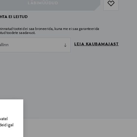
LÄBIMÜÜDUD
TA EI LEITUD
hinnatud tooteid ei saa broneerida, kuna me ei saa garanteerida
atud toodete saadavust.
LEIA KAUBAMAJAST
allinn
vatel
eid igal