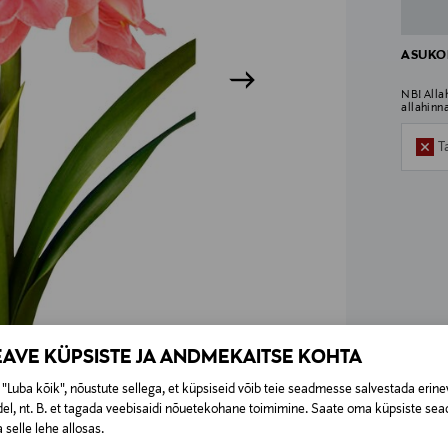
ASUKOH
NB! Alla
allahinn
T
EAVE KÜPSISTE JA ANDMEKAITSE KOHTA
"Luba kõik", nõustute sellega, et küpsiseid võib teie seadmesse salvestada erine
el, nt. B. et tagada veebisaidi nõuetekohane toimimine. Saate oma küpsiste sead
 selle lehe allosas.