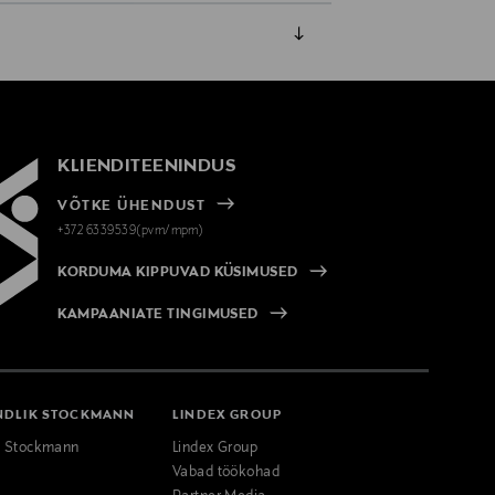
KLIENDITEENINDUS
VÕTKE ÜHENDUST
+372 6339539(pvm/mpm)
KORDUMA KIPPUVAD KÜSIMUSED
KAMPAANIATE TINGIMUSED
NDLIK STOCKMANN
LINDEX GROUP
k Stockmann
Lindex Group
Vabad töökohad