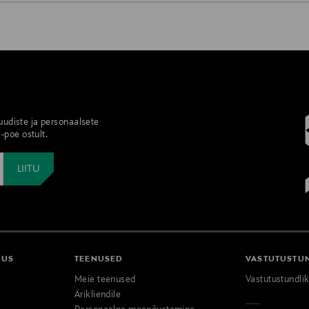
0,00 €
0,00 € – 4,90 €
se
 uudiste ja personaalsete
-poe ostult.
DUS
TEENUSED
VASTUTUSTU
Meie teenused
Vastutustundli
Ärikliendile