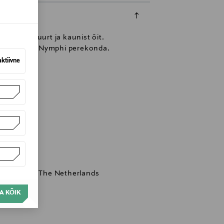
irgub 3-4 suurt ja kaunist õit.
ad Amaryllis Nymphi perekonda.
aktiivne
elserbroek, The Netherlands
A KÕIK