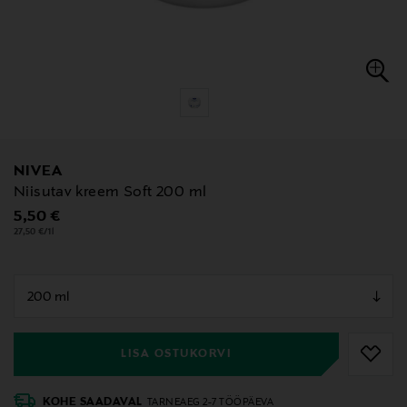
NIVEA
Niisutav kreem Soft 200 ml
Original Price
5,50 €
27,50 €/1l
null
null
LISA OSTUKORVI
KOHE SAADAVAL
TARNEAEG 2-7 TÖÖPÄEVA