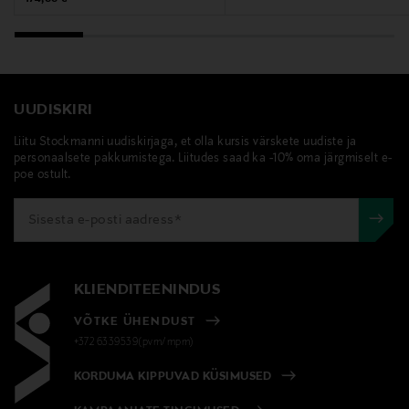
UUDISKIRI
Liitu Stockmanni uudiskirjaga, et olla kursis värskete uudiste ja
personaalsete pakkumistega. Liitudes saad ka -10% oma järgmiselt e-
poe ostult.
KLIENDITEENINDUS
VÕTKE ÜHENDUST
+372 6339539(pvm/mpm)
KORDUMA KIPPUVAD KÜSIMUSED