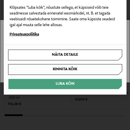
VAATASID KA
111411511
avamata originaalpakendis.
Klõpsates "Luba kõik", nõustute sellega, et küpsiseid võib teie
E-POE TAGASTUSED
seadmesse salvestada erinevatel eesmärkidel, nt. B. et tagada
Pakendi suurus
veebisaidi nõuetekohane toimimine. Saate oma küpsiste seadeid
200 ml
igal ajal muuta selle lehe allosas.
Stockmann pole Sinu riigis saadaval.
Privaatsuspoliitika
Kategooria
Sinu riiki ei ole kohaletoimetamine saadaval.
Niisutav kreem
NÄITA DETAILE
SAAN ARU
Suurus
KINNITA KÕIK
200 ml
LUBA KÕIK
Valmistaja tootenumber
SISLEY
COMPAGNIE DE PROVENCE
Kehakreem Restorative Body Cream
Kehakreem Velvet Seaweed 200 ml
4005808515608
-200 ml
Original Price
40,00 €
Original Price
174,00 €
Tootja
Beiersdorf Oy