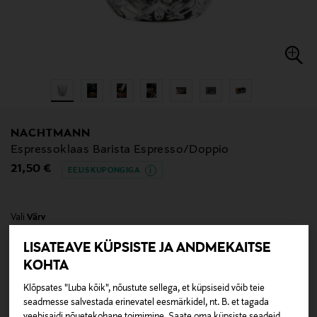
NACHTMANN
Espressoklaas Barista Espresso/Doppio
Original Price
21,50 €
EELIS KUPONGIGA
Vali
Värv
LISATEAVE KÜPSISTE JA ANDMEKAITSE
KOHTA
Klõpsates "Luba kõik", nõustute sellega, et küpsiseid võib teie
seadmesse salvestada erinevatel eesmärkidel, nt. B. et tagada
veebisaidi nõuetekohane toimimine. Saate oma küpsiste seadeid