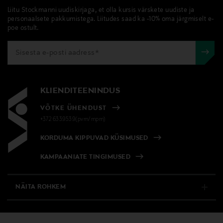
Tarnimine pakiautomaati või postkontorisse
koondades kreemja vahu joogi keskosasse. Klaas
Liitu Stockmanni uudiskirjaga, et olla kursis värskete uudiste ja
LOE LISAKS
0,00 € – 4,90 €
mahutab topeltespresso, mis on ideaalne valik nii
personaalsete pakkumistega. Liitudes saad ka -10% oma järgmiselt e-
poe ostult.
igapäevaseks nautimiseks kui ka erilisteks hetkeks.
Tootenumber
Komplekt sisaldab kahte 90 ml mahutavusega
170397436
espressoklaasi. Klaasid on valmistatud kuumakindlast
kristallklaasist. Nachtmanni Barista Collection
Eriomadused
võimaldab nautida oma lemmikkohvi täiuslikult ja
elegantselt.
Lämmönkestävä lasi
KLIENDITEENINDUS
VÕTKE ÜHENDUST
Materjal
+372 6339539(pvm/mpm)
Klaas
KORDUMA KIPPUVAD KÜSIMUSED
Tilavuus
KAMPAANIATE TINGIMUSED
90 ml
NÄITA ROHKEM
Värv
E-POOD
TRANSPARENT