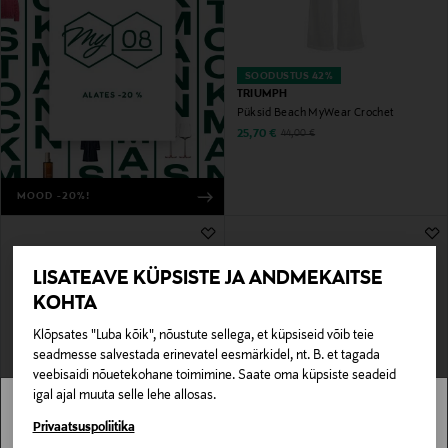
SOODUSTUS 42%
TRIUMPH
Püksid Beach MyWear Crochet
Discounted Price
Original Price
25,70 €
44,00 €
MOOD -20%!
LISATEAVE KÜPSISTE JA ANDMEKAITSE
KOHTA
Klõpsates "Luba kõik", nõustute sellega, et küpsiseid võib teie
seadmesse salvestada erinevatel eesmärkidel, nt. B. et tagada
veebisaidi nõuetekohane toimimine. Saate oma küpsiste seadeid
igal ajal muuta selle lehe allosas.
EELIS KUPONGIGA
EELIS KUPONGIGA
SLEEPERS
SLEEPERS
Stockmann pole Sinu riigis saadaval.
Privaatsuspoliitika
Plätud Tapered
Sandaalid High Platform