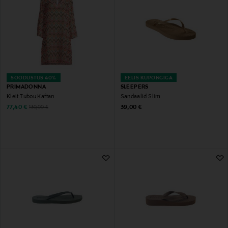
SOODUSTUS 40%
EELIS KUPONGIGA
PRIMADONNA
SLEEPERS
Kleit Tubou Kaftan
Sandaalid Slim
Discounted Price
Original Price
Original Price
77,40 €
39,00 €
130,00 €