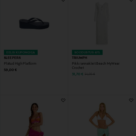
EELIS KUPONGIGA
SOODUSTUS 41%
SLEEPERS
TRIUMPH
Plätud High Platform
Pikk rannakleit Beach MyWear
Crochet
Original Price
59,00 €
Discounted Price
Original Price
31,70 €
54,00 €