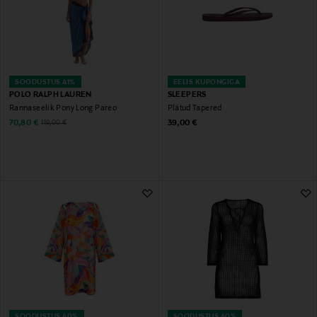
SOODUSTUS 41%
EELIS KUPONGIGA
POLO RALPH LAUREN
SLEEPERS
Rannaseelik Pony Long Pareo
Plätud Tapered
Discounted Price
Original Price
Original Price
70,80 €
39,00 €
119,00 €
SOODUSTUS 40%
SOODUSTUS 40%