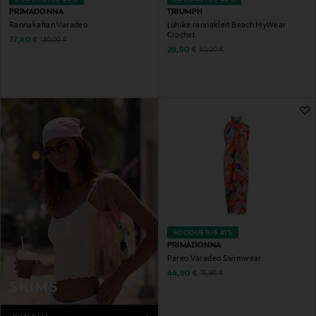
PRIMADONNA
TRIUMPH
Rannakaftan Varadeo
Lühike rannakleit Beach MyWear
Crochet
Discounted Price
Original Price
77,40 €
130,00 €
Discounted Price
Original Price
29,90 €
50,00 €
SOODUSTUS 41%
PRIMADONNA
Pareo Varadeo Swimwear
Discounted Price
Original Price
44,90 €
75,90 €
SKIMS