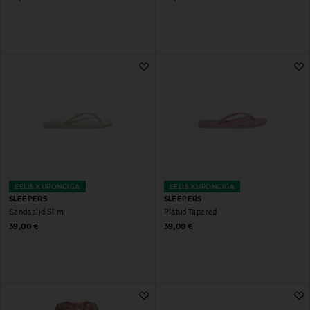
EELIS KUPONGIGA
EELIS KUPONGIGA
SLEEPERS
SLEEPERS
Sandaalid Slim
Plätud Tapered
Original Price
Original Price
39,00 €
39,00 €