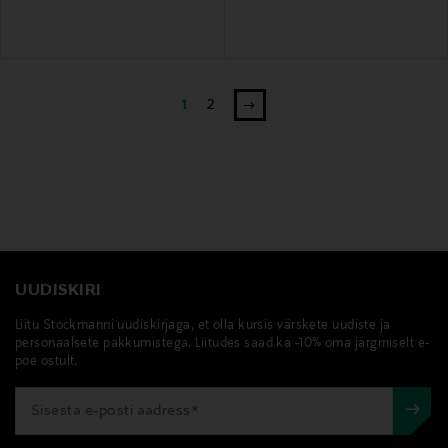
1
2
UUDISKIRI
Liitu Stockmanni uudiskirjaga, et olla kursis värskete uudiste ja
personaalsete pakkumistega. Liitudes saad ka -10% oma järgmiselt e-
poe ostult.