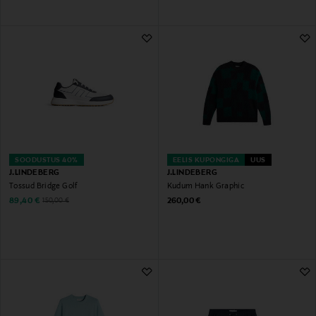
SOODUSTUS 40%
EELIS KUPONGIGA
UUS
J.LINDEBERG
J.LINDEBERG
Tossud Bridge Golf
Kudum Hank Graphic
Discounted Price
Original Price
Original Price
89,40 €
260,00 €
150,00 €