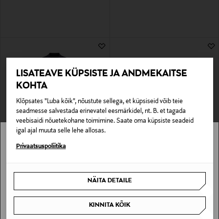
LISATEAVE KÜPSISTE JA ANDMEKAITSE
KOHTA
Klõpsates "Luba kõik", nõustute sellega, et küpsiseid võib teie
seadmesse salvestada erinevatel eesmärkidel, nt. B. et tagada
veebisaidi nõuetekohane toimimine. Saate oma küpsiste seadeid
igal ajal muuta selle lehe allosas.
EELIS KUPONGIGA
SOODUSTUS 41%
J.LINDEBERG
J.LINDEBERG
Stockmann pole Sinu riigis saadaval.
Privaatsuspoliitika
Hopper U Active Hopsack bleiser
Kudum Arthur
Original Price
Discounted Price
Original Price
419,00 €
65,40 €
110,00 €
Sinu riiki ei ole kohaletoimetamine saadaval.
NÄITA DETAILE
SAAN ARU
KINNITA KÕIK