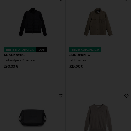
EELIS KUPONGIGA
UUS
EELIS KUPONGIGA
J.LINDEBERG
J.LINDEBERG
Hübriidjakk Boen Knit
Jakk Bailey
Original Price
Original Price
290,00 €
325,00 €