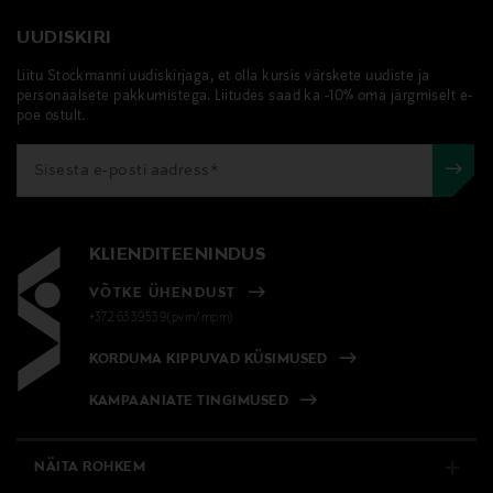
UUDISKIRI
Liitu Stockmanni uudiskirjaga, et olla kursis värskete uudiste ja
personaalsete pakkumistega. Liitudes saad ka -10% oma järgmiselt e-
poe ostult.
KLIENDITEENINDUS
VÕTKE ÜHENDUST
+372 6339539(pvm/mpm)
KORDUMA KIPPUVAD KÜSIMUSED
KAMPAANIATE TINGIMUSED
NÄITA ROHKEM