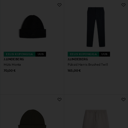
EELIS KUPONGIGA
UUS
EELIS KUPONGIGA
UUS
J.LINDEBERG
J.LINDEBERG
Müts Monta
Püksid Harris Brushed Twill
Original Price
Original Price
70,00 €
165,00 €