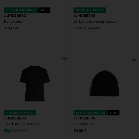
EELIS KUPONGIGA
UUS
SOODUSTUS 40%
J.LINDEBERG
J.LINDEBERG
Kott Jayden
Särk Elio Grove Bay Resort
Original Price
Discounted Price
Original Price
275,00 €
83,40 €
140,00 €
SOODUSTUS 61%
EELIS KUPONGIGA
UUS
J.LINDEBERG
J.LINDEBERG
T-särk Ace Mock Neck
Müts Merino
Discounted Price
Original Price
Original Price
35,00 €
60,00 €
90,00 €