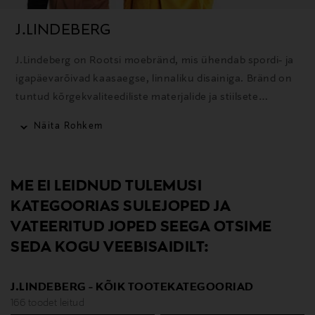
J.LINDEBERG
J.Lindeberg on Rootsi moebränd, mis ühendab spordi- ja
igapäevarõivad kaasaegse, linnaliku disainiga. Bränd on
tuntud kõrgekvaliteediliste materjalide ja stiilsete
rõivaste poolest golfi, suusatamise ja igapäevaseks
Näita Rohkem
kandmiseks.
ME EI LEIDNUD TULEMUSI
KATEGOORIAS SULEJOPED JA
VATEERITUD JOPED SEEGA OTSIME
SEDA KOGU VEEBISAIDILT:
J.LINDEBERG - KÕIK TOOTEKATEGOORIAD
166 toodet leitud