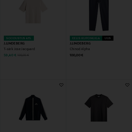
SOODUSTUS 41%
EELIS KUPONGIGA
UUS
J.LINDEBERG
J.LINDEBERG
T-särk Jose Jacquard
Chinod Alpha
Discounted Price
Original Price
Original Price
59,40 €
100,00 €
100,00 €