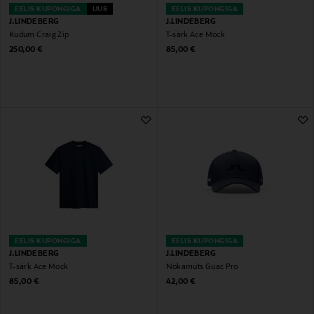
EELIS KUPONGIGA
UUS
EELIS KUPONGIGA
J.LINDEBERG
J.LINDEBERG
Kudum Craig Zip
T-särk Ace Mock
Original Price
Original Price
250,00 €
85,00 €
EELIS KUPONGIGA
EELIS KUPONGIGA
J.LINDEBERG
J.LINDEBERG
T-särk Ace Mock
Nokamüts Guac Pro
Original Price
Original Price
85,00 €
42,00 €