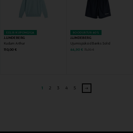
EELIS KUPONGIGA
SOODUSTUS 40%
J.LINDEBERG
J.LINDEBERG
Kudum Arthur
Ujumispüksid Banks Solid
Original Price
Discounted Price
Original Price
110,00 €
44,90 €
75,00 €
1
2
3
4
5