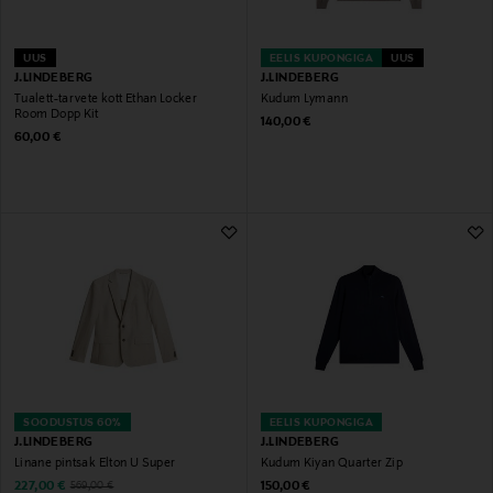
UUS
EELIS KUPONGIGA
UUS
J.LINDEBERG
J.LINDEBERG
Tualett-tarvete kott Ethan Locker
Kudum Lymann
Room Dopp Kit
Original Price
140,00 €
Original Price
60,00 €
SOODUSTUS 60%
EELIS KUPONGIGA
J.LINDEBERG
J.LINDEBERG
Linane pintsak Elton U Super
Kudum Kiyan Quarter Zip
Discounted Price
Original Price
Original Price
227,00 €
150,00 €
569,00 €