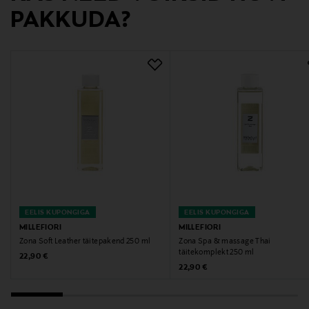
Digitaalne aadress
PAKKUDA?
contact@milledeux.com
EELIS KUPONGIGA
EELIS KUPONGIGA
MILLEFIORI
MILLEFIORI
Zona Soft Leather täitepakend 250 ml
Zona Spa & massage Thai
täitekomplekt 250 ml
Original Price
22,90 €
Original Price
22,90 €