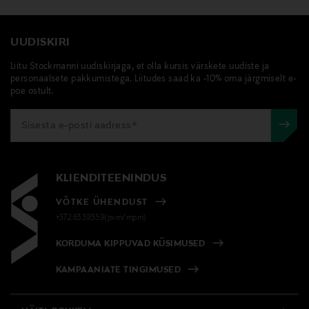
UUDISKIRI
Liitu Stockmanni uudiskirjaga, et olla kursis värskete uudiste ja
personaalsete pakkumistega. Liitudes saad ka -10% oma järgmiselt e-
poe ostult.
KLIENDITEENINDUS
VÕTKE ÜHENDUST
+372 6339539(pvm/mpm)
KORDUMA KIPPUVAD KÜSIMUSED
KAMPAANIATE TINGIMUSED