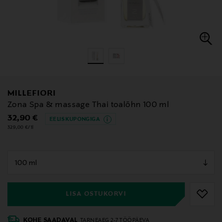
MILLEFIORI
Zona Spa & massage Thai toalõhn 100 ml
Original Price
32,90 €
EELIS KUPONGIGA
329,00 €/1l
null
null
LISA OSTUKORVI
KOHE SAADAVAL
TARNEAEG 2-7 TÖÖPÄEVA