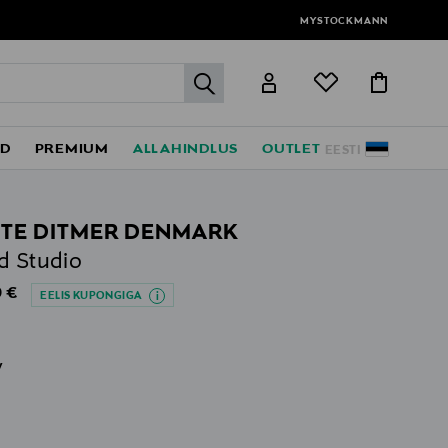
MYSTOCKMANN
label.header.go
ED
PREMIUM
ALLAHINDLUS
OUTLET
EESTI
TE DITMER DENMARK
d Studio
al Price
 €
EELIS KUPONGIGA
v