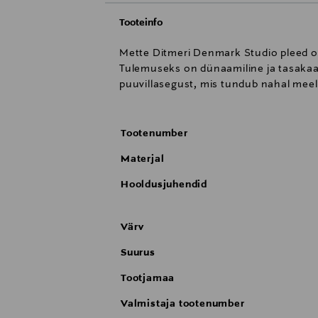
Tooteinfo
Mette Ditmeri Denmark Studio pleed o
Tulemuseks on dünaamiline ja tasakaa
puuvillasegust, mis tundub nahal meeldi
Tootenumber
Materjal
Hooldusjuhendid
Värv
Suurus
Tootjamaa
Valmistaja tootenumber