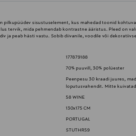
n pilkupüüdev sisustuselement, kus mahedad toonid kohtuvad
lus tervik, mida pehmendab kontrastne ääristus. Pleed on v
v ja peab hästi vastu. Sobib diivanile, voodile või dekoratiivs
177879188
70% puuvill, 30% polüester
Peenpesu 30 kraadi juures, mad
loputusvahendit. Mitte kuivata
58 WINE
130x175 CM
PORTUGAL
STUTHR59