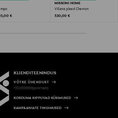
MISSONI HOME
empo
Villane pleed Chevron
riginal Price
Original Price
25,00 €
320,00 €
KLIENDITEENINDUS
VÕTKE ÜHENDUST
+372 6339539(pvm/mpm)
KORDUMA KIPPUVAD KÜSIMUSED
KAMPAANIATE TINGIMUSED