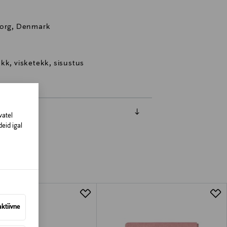
borg, Denmark
kk, visketekk, sisustus
vatel
eid igal
aktiivne