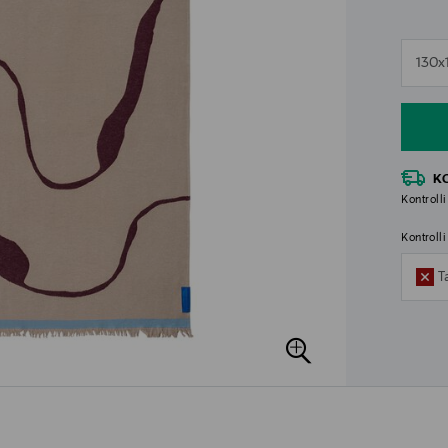
n
130x
n
K
Kontrolli
Kontroll
T