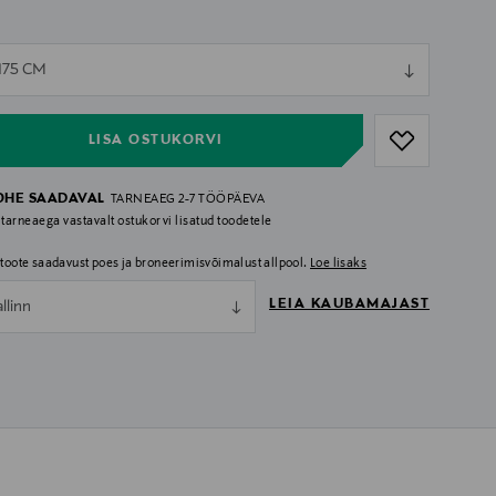
ull
175 CM
ull
LISA OSTUKORVI
OHE SAADAVAL
TARNEAEG 2-7 TÖÖPÄEVA
 tarneaega vastavalt ostukorvi lisatud toodetele
i toote saadavust poes ja broneerimisvõimalust allpool.
Loe lisaks
LEIA KAUBAMAJAST
allinn