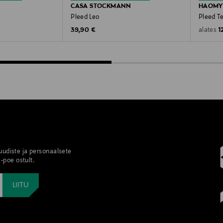
CASA STOCKMANN
HAOMY
Pleed Leo
Pleed T
Original Price
O
39,90 €
1
alates
 uudiste ja personaalsete
-poe ostult.