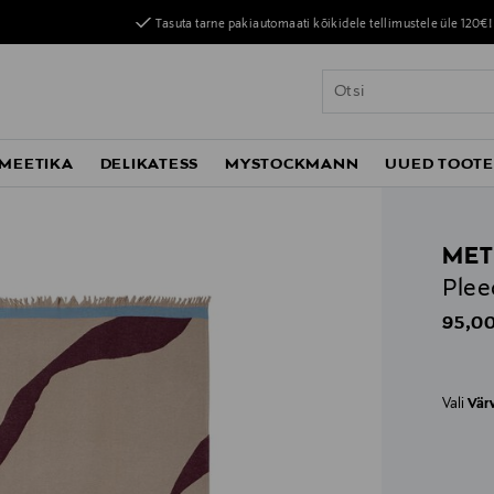
Tasuta tarne pakiautomaati kõikidele tellimustele üle 120€!
MEETIKA
DELIKATESS
MYSTOCKMANN
UUED TOOT
MET
Plee
Origin
95,00
Vali
Vär