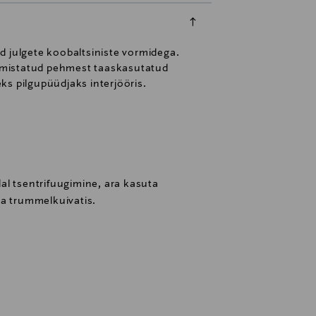
 julgete koobaltsiniste vormidega.
almistatud pehmest taaskasutatud
eks pilgupüüdjaks interjööris.
al tsentrifuugimine, ara kasuta
da trummelkuivatis.