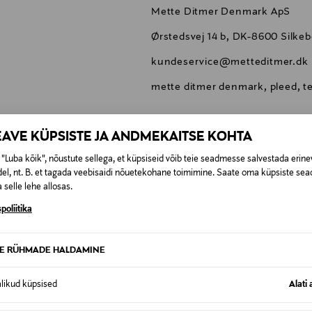
Mette Ditmer Denmark ApS
Ørstedsvej 14 b, DK-8600 Silke
kundeservice@metteditmer.dk
mette ditmer denmark, pleed, te
EAVE KÜPSISTE JA ANDMEKAITSE KOHTA
"Luba kõik", nõustute sellega, et küpsiseid võib teie seadmesse salvestada erine
el, nt. B. et tagada veebisaidi nõuetekohane toimimine. Saate oma küpsiste sead
0,00 €
 selle lehe allosas.
SID KA
poliitika
0,00 € – 4,90 €
se
TE RÜHMADE HALDAMINE
alikud küpsised
Alati 