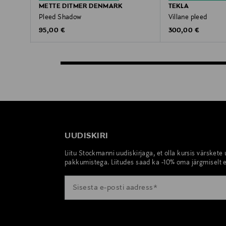
METTE DITMER DENMARK
TEKLA
Pleed Shadow
Villane pleed
Original Price
Original Price
95,00 €
300,00 €
UUDISKIRI
Liitu Stockmanni uudiskirjaga, et olla kursis värskete
pakkumistega. Liitudes saad ka -10% oma järgmiselt e