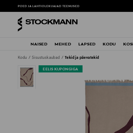
POED JA LAHTIOLEKUAJAD
TEENUSED
NAISED
MEHED
LAPSED
KODU
KOS
Kodu
Sisustuskaubad
Tekid ja päevatekid
EELIS KUPONGIGA