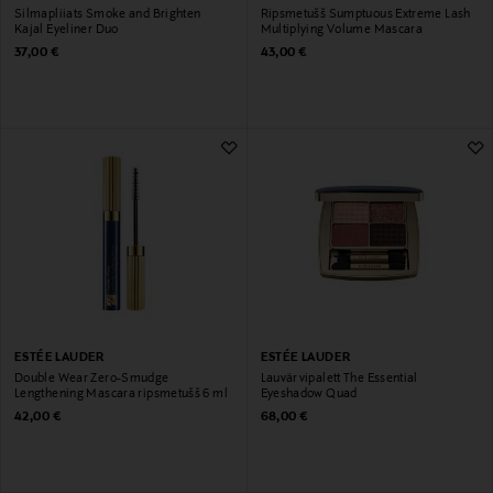
Silmapliiats Smoke and Brighten
Ripsmetušš Sumptuous Extreme Lash
Kajal Eyeliner Duo
Multiplying Volume Mascara
Original Price
Original Price
37,00 €
43,00 €
ESTÉE LAUDER
ESTÉE LAUDER
Double Wear Zero-Smudge
Lauvärvipalett The Essential
Lengthening Mascara ripsmetušš 6 ml
Eyeshadow Quad
Original Price
Original Price
42,00 €
68,00 €