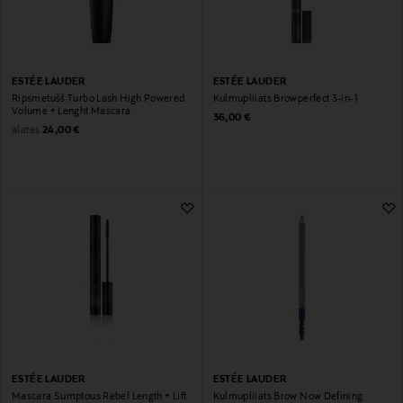
ESTÉE LAUDER
ESTÉE LAUDER
Ripsmetušš Turbo Lash High Powered
Kulmupliiats Browperfect 3-in-1
Volume + Lenght Mascara
Original Price
36,00 €
Original Price
alates
24,00 €
ESTÉE LAUDER
ESTÉE LAUDER
Mascara Sumptous Rebel Length + Lift
Kulmupliiats Brow Now Defining