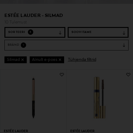
ESTÉE LAUDER - SILMAD
10 Tulemust
SORTEERI
3
BRÄND
1
Tühjenda filtrid
Silmad
Ainult e-poes
10 Tulemust
ESTÉE LAUDER
ESTÉE LAUDER