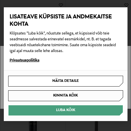
LISATEAVE KÜPSISTE JA ANDMEKAITSE
KOHTA
Klõpsates "Luba kõik", nõustute sellega, et küpsiseid võib teie
seadmesse salvestada erinevatel eesmärkidel, nt. B. et tagada
veebisaidi nõuetekohane toimimine. Saate oma küpsiste seadeid
igal ajal muuta selle lehe allosas.
Stockmann pole Sinu riigis saadaval.
Privaatsuspoliitika
ESTÉE LAUDER
ESTÉE LAUDER
Silmalpiiats Double Wear 24H
Vedel silmapliiats Little Black Liner
Waterproof
Sinu riiki ei ole kohaletoimetamine saadaval.
Original Price
37,00 €
Original Price
36,00 €
NÄITA DETAILE
SAAN ARU
KINNITA KÕIK
LUBA KÕIK