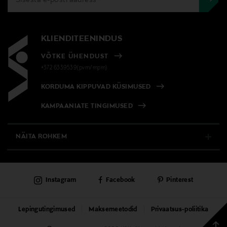
KLIENDITEENINDUS
VÕTKE ÜHENDUST
+372 6339539(pvm/mpm)
KORDUMA KIPPUVAD KÜSIMUSED
KAMPAANIATE TINGIMUSED
NÄITA ROHKEM
E-POOD
Instagram
Facebook
Pinterest
PÜSIKLIENDITEENINDUS
KAUBAMAJAD
Lepingutingimused
Maksemeetodid
Privaatsus-poliitika
Tagas