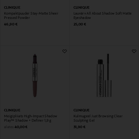
CLINIQUE
CLINIQUE
Kompaktpuuder Stay-Matte Sheer
Lauvärv All About Shadow Soft Matte
Pressed Powder
Eyeshadow
Original Price
Original Price
46,90 €
25,00 €
CLINIQUE
CLINIQUE
Meigipliiats High-Impact Shadow
Kulmugeel Just Browsing Clear
Play™ Shadow + Definer 1,9 g
Sculpting Gel
Original Price
Original Price
alates
40,00 €
31,90 €