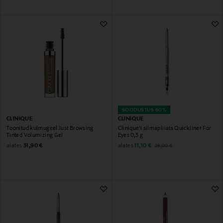
SOODUSTUS 60%
CLINIQUE
CLINIQUE
Toonitud kulmugeel Just Browsing
Clinique'i silmapliiats Quickliner For
Tinted Volumizing Gel
Eyes 0,3 g
Original Price
Discounted Price
Original Price
alates
alates
31,90 €
11,10 €
28,00 €