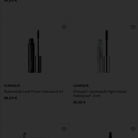
Original Price
29,00 €
CLINIQUE
CLINIQUE
Ripsmetušš Lash Power Mascara 6 ml
Clinique'i-ripsmetušš High Impact
Waterproof - 8 ml
Original Price
38,00 €
Original Price
33,00 €