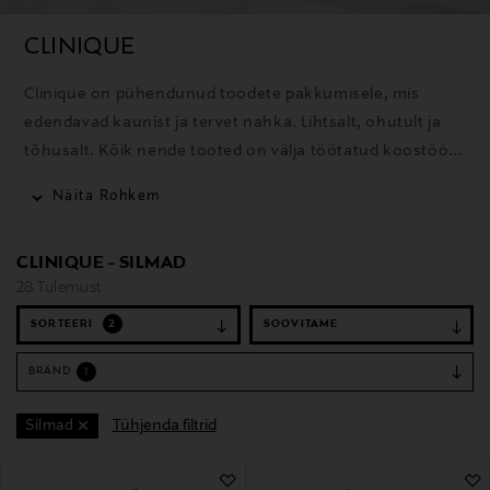
CLINIQUE
Clinique on pühendunud toodete pakkumisele, mis
edendavad kaunist ja tervet nahka. Lihtsalt, ohutult ja
tõhusalt. Kõik nende tooted on välja töötatud koostöös
dermatoloogidega, allergiatestitud, täiesti lõhnavabad,
Näita Rohkem
põhinevad 50 aasta pikkusel uurimistööl ning on loodud
andma parimaid võimalikke tulemusi ilma nahka
CLINIQUE - SILMAD
ärritamata.
28 Tulemust
SORTEERI
2
BRÄND
1
Tühjenda filtrid
Silmad
28 Tulemust