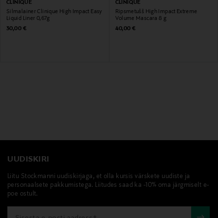
CLINIQUE
CLINIQUE
Silmalainer Clinique High Impact Easy
Ripsmetušš High Impact Extreme
Liquid Liner 0,67g
Volume Mascara 8 g
Original Price
Original Price
30,00 €
40,00 €
UUDISKIRI
Liitu Stockmanni uudiskirjaga, et olla kursis värskete uudiste ja
personaalsete pakkumistega. Liitudes saad ka -10% oma järgmiselt e-
poe ostult.