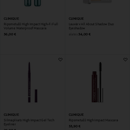
CLINIQUE
CLINIQUE
Ripsmetušš High Impact High-Fi Full
Lauvärv All About Shadow Duo
Volume Waterproof Mascara
Eyeshadow
Original Price
Original Price
alates
36,00 €
34,00 €
CLINIQUE
CLINIQUE
Silmapliiats High Impact Gel Tech
Ripsmetušš High Impact Mascara
Eyeliner
Original Price
33,90 €