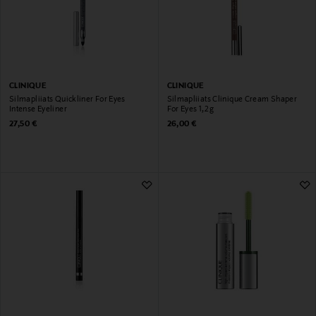
CLINIQUE
CLINIQUE
Silmapliiats Quickliner For Eyes
Silmapliiats Clinique Cream Shaper
Intense Eyeliner
For Eyes 1,2 g
Original Price
Original Price
27,50 €
26,00 €