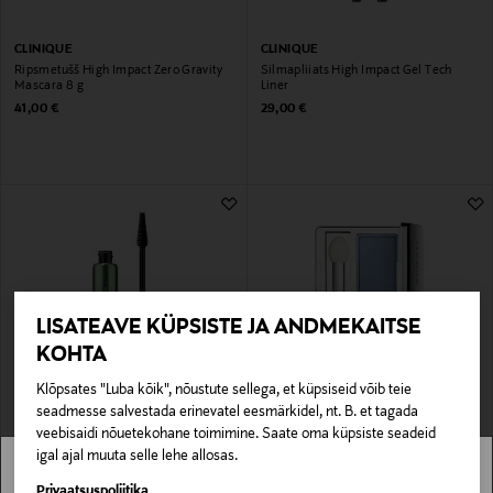
CLINIQUE
CLINIQUE
Ripsmetušš High Impact Zero Gravity
Silmapliiats High Impact Gel Tech
Mascara 8 g
Liner
Original Price
Original Price
41,00 €
29,00 €
LISATEAVE KÜPSISTE JA ANDMEKAITSE
KOHTA
Klõpsates "Luba kõik", nõustute sellega, et küpsiseid võib teie
seadmesse salvestada erinevatel eesmärkidel, nt. B. et tagada
CLINIQUE
CLINIQUE
veebisaidi nõuetekohane toimimine. Saate oma küpsiste seadeid
Ripsmetušš High Impact Hi-Fi 5D
Lauvärv All About Shadow Soft
Mascara 10 ml
Shimmer Eyeshadow
igal ajal muuta selle lehe allosas.
Original Price
Original Price
36,00 €
25,00 €
Stockmann pole Sinu riigis saadaval.
Privaatsuspoliitika