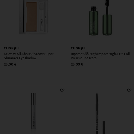
CLINIQUE
CLINIQUE
Lauvärv All About Shadow Super
Ripsmetušš High Impact High-Fi™ Full
Shimmer Eyeshadow
Volume Mascara
Original Price
Original Price
25,00 €
25,00 €