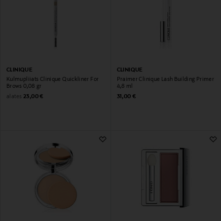
CLINIQUE
CLINIQUE
Kulmupliiats Clinique Quickliner For
Praimer Clinique Lash Building Primer
Brows 0,08 gr
4,8 ml
Original Price
Original Price
alates
23,00 €
31,00 €