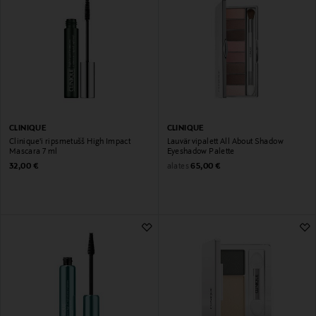
CLINIQUE
CLINIQUE
Clinique'i ripsmetušš High Impact
Lauvärvipalett All About Shadow
Mascara 7 ml
Eyeshadow Palette
Original Price
Original Price
alates
32,00 €
65,00 €