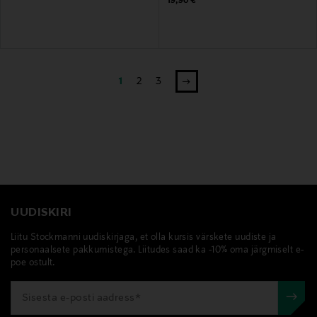
19,90 €
1
2
3
UUDISKIRI
Liitu Stockmanni uudiskirjaga, et olla kursis värskete uudiste ja
personaalsete pakkumistega. Liitudes saad ka -10% oma järgmiselt e-
poe ostult.