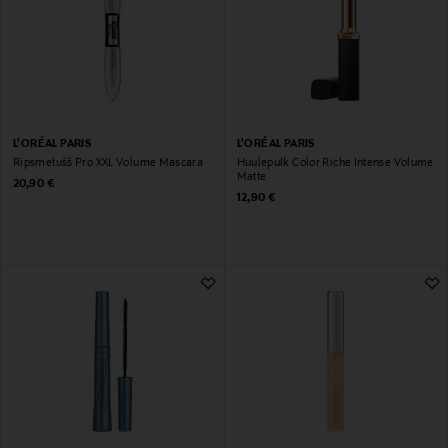
L'ORÉAL PARIS
L'ORÉAL PARIS
Ripsmetušš Pro XXL Volume Mascara
Huulepulk Color Riche Intense Volume
Matte
Original Price
20,90 €
Original Price
12,90 €