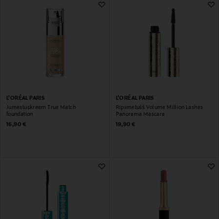
L'ORÉAL PARIS
L'ORÉAL PARIS
Jumestuskreem True Match
Ripsmetušš Volume Million Lashes
foundation
Panorama Mascara
Original Price
Original Price
16,90 €
19,90 €