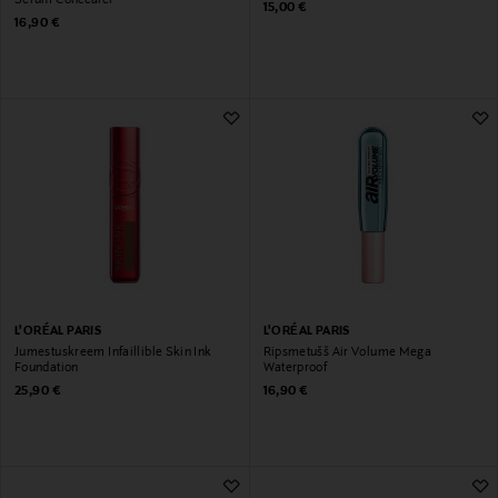
Original Price
15,00 €
Original Price
16,90 €
L'ORÉAL PARIS
L'ORÉAL PARIS
Jumestuskreem Infaillible Skin Ink
Ripsmetušš Air Volume Mega
Foundation
Waterproof
Original Price
Original Price
25,90 €
16,90 €