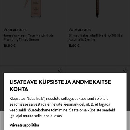
L'ORÉAL PARIS
L'ORÉAL PARIS
Jumestuskreem True Match Nude
Silmapliiatas Infaillible Grip 36H Gel
Plumping Tinted Serum
Automatic Eyeliner
Original Price
Original Price
18,90 €
11,90 €
LISATEAVE KÜPSISTE JA ANDMEKAITSE
KOHTA
Klõpsates "Luba kõik", nõustute sellega, et küpsiseid võib teie
seadmesse salvestada erinevatel eesmärkidel, nt. B. et tagada
veebisaidi nõuetekohane toimimine. Saate oma küpsiste seadeid
igal ajal muuta selle lehe allosas.
Stockmann pole Sinu riigis saadaval.
Privaatsuspoliitika
L'ORÉAL PARIS
L'ORÉAL PARIS