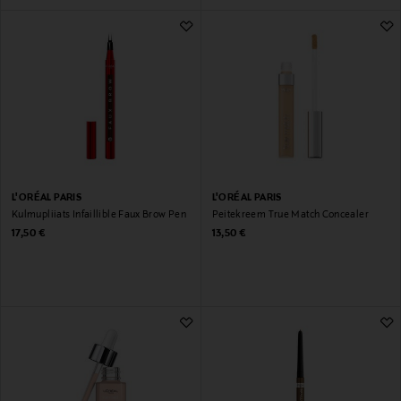
L'ORÉAL PARIS
L'ORÉAL PARIS
Kulmupliiats Infaillible Faux Brow Pen
Peitekreem True Match Concealer
Original Price
Original Price
17,50 €
13,50 €