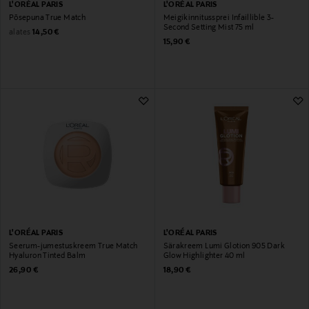
L'ORÉAL PARIS
L'ORÉAL PARIS
Põsepuna True Match
Meigikinnitussprei Infaillible 3-
Second Setting Mist 75 ml
Original Price
alates
14,50 €
Original Price
15,90 €
L'ORÉAL PARIS
L'ORÉAL PARIS
Seerum-jumestuskreem True Match
Särakreem Lumi Glotion 905 Dark
Hyaluron Tinted Balm
Glow Highlighter 40 ml
Original Price
Original Price
26,90 €
18,90 €