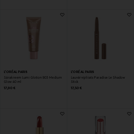
L'ORÉAL PARIS
L'ORÉAL PARIS
Särakreem Lumi Glotion 903 Medium
Lauvärvipliiats Paradise Le Shadow
Glow 40 ml
Stick
Original Price
Original Price
17,90 €
17,50 €