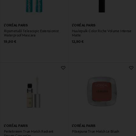
L'ORÉAL PARIS
L'ORÉAL PARIS
Ripsmetušš Telescopic Extensionist
Huulepulk Color Riche Volume Intense
Waterproof Mascara
Matte
Original Price
Original Price
19,90 €
12,90 €
L'ORÉAL PARIS
L'ORÉAL PARIS
Peitekreem True Match Radiant
Põsepuna True Match Le Blush
Serum Concealer