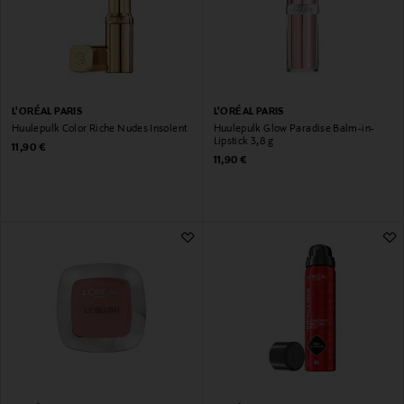
L'ORÉAL PARIS
L'ORÉAL PARIS
Huulepulk Color Riche Nudes Insolent
Huulepulk Glow Paradise Balm-in-
Lipstick 3,8 g
Original Price
11,90 €
Original Price
11,90 €