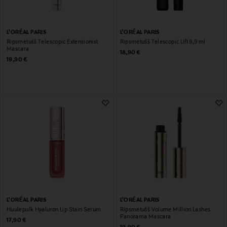
L'ORÉAL PARIS
L'ORÉAL PARIS
Ripsmetušš Telescopic Extensionist
Ripsmetušš Telescopic Lift 9,9 ml
Mascara
Original Price
18,90 €
Original Price
19,90 €
L'ORÉAL PARIS
L'ORÉAL PARIS
Huulepulk Hyaluron Lip Stain Serum
Ripsmetušš Volume Million Lashes
Panorama Mascara
Original Price
17,90 €
Original Price