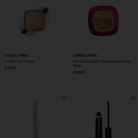
L'ORÉAL PARIS
L'ORÉAL PARIS
Puuder True Match
Jumestuspuuder Infaillible 24h Fresh
Wear
Original Price
17,90 €
Original Price
20,90 €