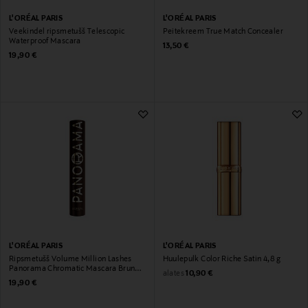
L'ORÉAL PARIS
L'ORÉAL PARIS
Veekindel ripsmetušš Telescopic
Peitekreem True Match Concealer
Waterproof Mascara
Original Price
13,50 €
Original Price
19,90 €
L'ORÉAL PARIS
L'ORÉAL PARIS
Ripsmetušš Volume Million Lashes
Huulepulk Color Riche Satin 4,8 g
Panorama Chromatic Mascara Brun
Original Price
alates
10,90 €
Leather
Original Price
19,90 €