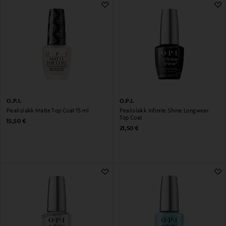
O.P.I.
O.P.I.
Pealislakk Matte Top Coat 15 ml
Pealislakk Infinite Shine Longwear
Top Coat
Original Price
15,50 €
Original Price
21,50 €