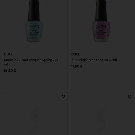
O.P.I.
O.P.I.
Küünelakk Nail Lacquer Spring 23 15
Küünelakk Nail Lacquer 15 ml
ml
Original Price
11,90 €
Original Price
14,50 €