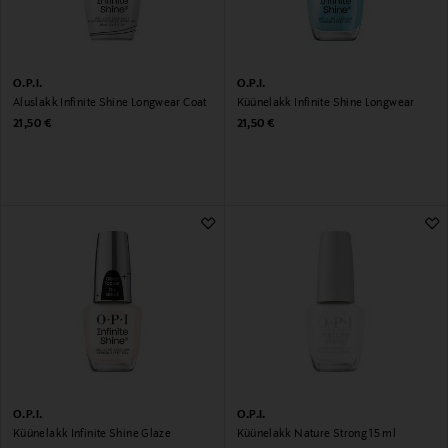
O.P.I.
O.P.I.
Aluslakk Infinite Shine Longwear Coat
Küünelakk Infinite Shine Longwear
Original Price
Original Price
21,50 €
21,50 €
O.P.I.
O.P.I.
Küünelakk Infinite Shine Glaze
Küünelakk Nature Strong 15 ml