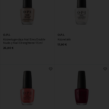
O.P.I.
O.P.I.
Küünetugevdaja Nail Envy Double
Küünelakk
Nude-y Nail Strenghtener 15 ml
Original Price
17,90 €
Original Price
26,90 €