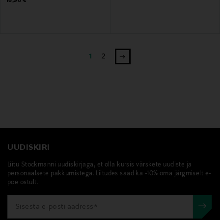
18,90 €
1
2
UUDISKIRI
Liitu Stockmanni uudiskirjaga, et olla kursis värskete uudiste ja
personaalsete pakkumistega. Liitudes saad ka -10% oma järgmiselt e-
poe ostult.