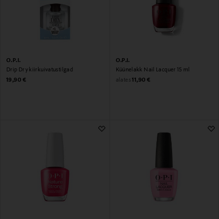
O.P.I.
O.P.I.
Drip Dry kiirkuivatustilgad
Küünelakk Nail Lacquer 15 ml
Original Price
Original Price
alates
19,90 €
11,90 €