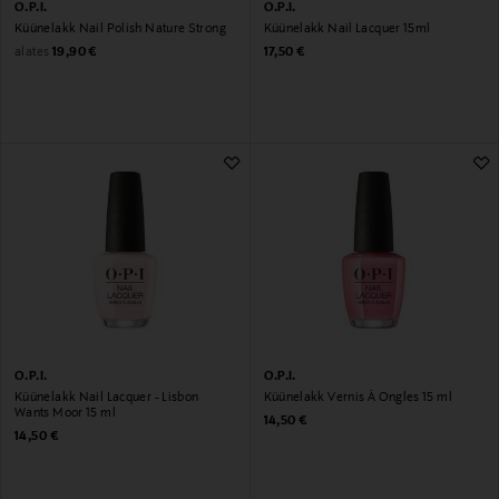
O.P.I.
O.P.I.
Küünelakk Nail Polish Nature Strong
Küünelakk Nail Lacquer 15ml
Original Price
Original Price
alates
19,90 €
17,50 €
O.P.I.
O.P.I.
Küünelakk Nail Lacquer - Lisbon
Küünelakk Vernis À Ongles 15 ml
Wants Moor 15 ml
Original Price
14,50 €
Original Price
14,50 €