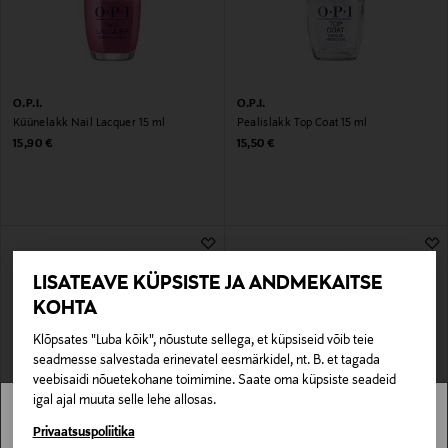
O.P.I.
O.P.I.
Küünelakk Nail Lacquer 15 ml
Pealislakk Top Coat 15 ml
Original Price
Original Price
15,90 €
15,50 €
LISATEAVE KÜPSISTE JA ANDMEKAITSE
KOHTA
Klõpsates "Luba kõik", nõustute sellega, et küpsiseid võib teie
seadmesse salvestada erinevatel eesmärkidel, nt. B. et tagada
veebisaidi nõuetekohane toimimine. Saate oma küpsiste seadeid
igal ajal muuta selle lehe allosas.
Stockmann pole Sinu riigis saadaval.
Privaatsuspoliitika
O.P.I.
O.P.I.