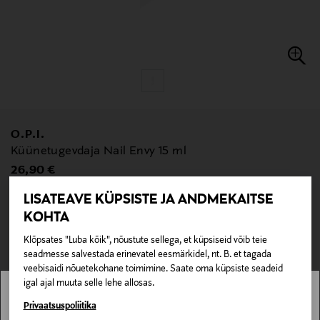
O.P.I.
Küünetugevdaja Nail Envy 15 ml
Original Price
26,90 €
LISATEAVE KÜPSISTE JA ANDMEKAITSE
null
KOHTA
null
Pole saadaval kaubamajas ja veebipoes.
Klõpsates "Luba kõik", nõustute sellega, et küpsiseid võib teie
LÄBIMÜÜDUD
seadmesse salvestada erinevatel eesmärkidel, nt. B. et tagada
veebisaidi nõuetekohane toimimine. Saate oma küpsiste seadeid
igal ajal muuta selle lehe allosas.
Kontrolli toote saadavust poes ja broneerimisvõimalust allpool.
Loe lisaks
Stockmann pole Sinu riigis saadaval.
Privaatsuspoliitika
BRONEERI POES