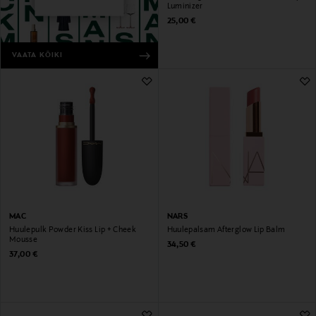
Luminizer
Original Price
25,00 €
VAATA KÕIKI
MAC
NARS
Huulepulk Powder Kiss Lip + Cheek
Huulepalsam Afterglow Lip Balm
Mousse
Original Price
34,50 €
Original Price
37,00 €