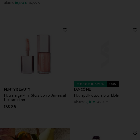
Discounted Price
Original Price
alates
19,90 €
52,00 €
SOODUSTUS 60%
UUS
FENTY BEAUTY
LANCÔME
Huuleläige Mini Gloss Bomb Universal
Huulepulk Cuddle Blur Idôle
Lip Luminizer
Discounted Price
Original Price
alates
17,10 €
43,00 €
Original Price
17,00 €