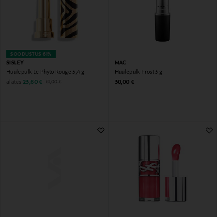
SOODUSTUS 61%
SISLEY
MAC
Huulepulk Le Phyto Rouge 3,4 g
Huulepulk Frost 3 g
Discounted Price
Original Price
Original Price
alates
23,60 €
30,00 €
61,00 €