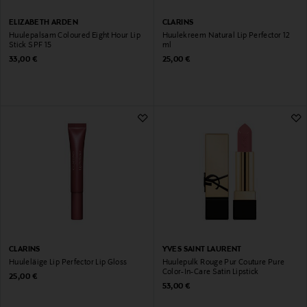
ELIZABETH ARDEN
CLARINS
Huulepalsam Coloured Eight Hour Lip
Huulekreem Natural Lip Perfector 12
Stick SPF 15
ml
Original Price
Original Price
33,00 €
25,00 €
CLARINS
YVES SAINT LAURENT
Huuleläige Lip Perfector Lip Gloss
Huulepulk Rouge Pur Couture Pure
Color-In-Care Satin Lipstick
Original Price
25,00 €
Original Price
53,00 €