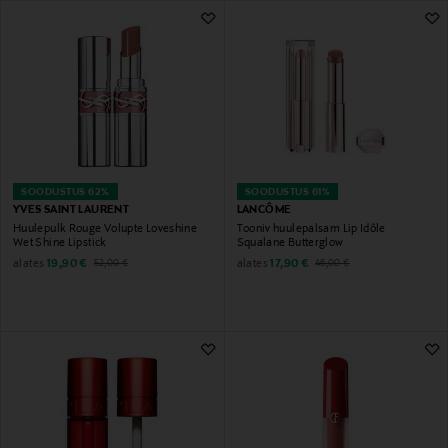
402 Tulemust
SOODUSTUS 62%
SOODUSTUS 61%
YVES SAINT LAURENT
LANCÔME
Huulepulk Rouge Volupte Loveshine
Tooniv huulepalsam Lip Idôle
Wet Shine Lipstick
Squalane Butterglow
Discounted Price
Original Price
Discounted Price
Original Price
alates
alates
19,90 €
17,90 €
52,00 €
46,00 €