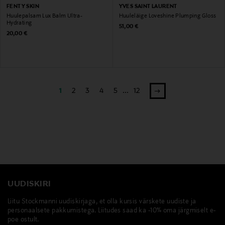
YVES SAINT LAURENT
FENTY SKIN
Huuleläige Loveshine Plumping Gloss
Huulepalsam Lux Balm Ultra-
Hydrating
Original Price
51,00 €
Original Price
20,00 €
1
2
3
4
5
...
12
UUDISKIRI
Liitu Stockmanni uudiskirjaga, et olla kursis värskete uudiste ja
personaalsete pakkumistega. Liitudes saad ka -10% oma järgmiselt e-
poe ostult.