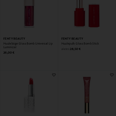
FENTY BEAUTY
FENTY BEAUTY
Huuleläige Gloss Bomb Universal Lip
Huulepulk Gloss Bomb Stick
Luminizer
Original Price
alates
28,50 €
Original Price
26,00 €