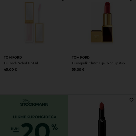
TOM FORD
TOM FORD
Huuleõli Soleil Lip Oil
Huulepulk Clutch Lip Color Lipstick
Original Price
Original Price
45,00 €
33,00 €