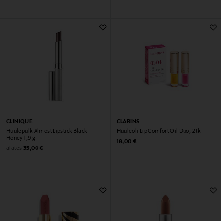
CLINIQUE
CLARINS
Huulepulk Almost Lipstick Black
Huuleõli Lip Comfort Oil Duo, 2 tk
Honey 1,9 g
Original Price
18,00 €
Original Price
alates
35,00 €