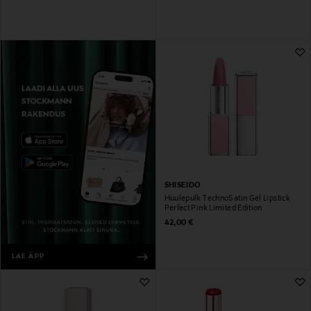
SHISEIDO
Huulepulk TechnoSatin Gel Lipstick
Perfect Pink Limited Edition
Original Price
42,00 €
LAE ÄPP