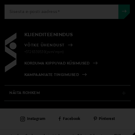
KLIENDITEENINDUS
VÕTKE ÜHENDUST
+372 6339539(pvm/mpm)
KORDUMA KIPPUVAD KÜSIMUSED
KAMPAANIATE TINGIMUSED
NÄITA ROHKEM
E-POOD
Instagram
Facebook
Pinterest
PÜSIKLIENDITEENINDUS
KAUBAMAJAD