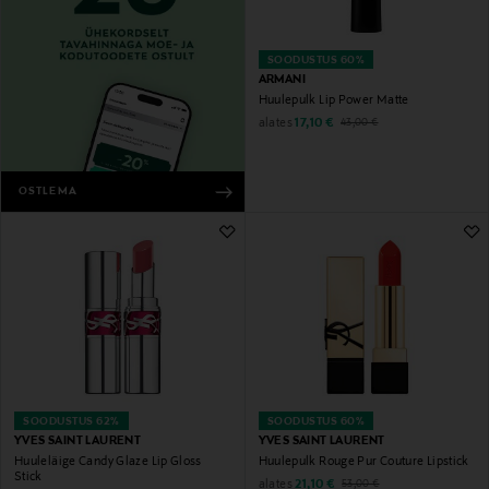
SOODUSTUS 60%
ARMANI
Huulepulk Lip Power Matte
Discounted Price
Original Price
alates
17,10 €
43,00 €
OSTLEMA
SOODUSTUS 62%
SOODUSTUS 60%
YVES SAINT LAURENT
YVES SAINT LAURENT
Huuleläige Candy Glaze Lip Gloss
Huulepulk Rouge Pur Couture Lipstick
Stick
Discounted Price
Original Price
alates
21,10 €
53,00 €