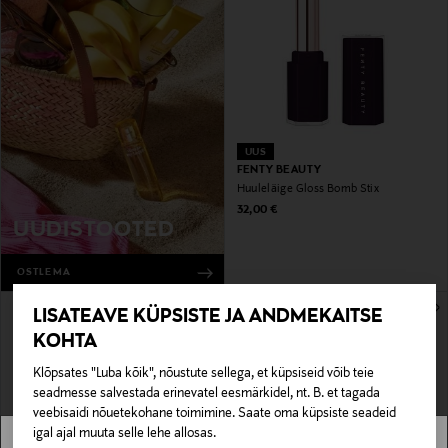
UUS
FENTY BEAUTY
Huuleläige Gloss Bomb Stix
Original Price
32,00 €
UUDISTOOTED
OSTLEMA
LISATEAVE KÜPSISTE JA ANDMEKAITSE
KOHTA
Klõpsates "Luba kõik", nõustute sellega, et küpsiseid võib teie
seadmesse salvestada erinevatel eesmärkidel, nt. B. et tagada
veebisaidi nõuetekohane toimimine. Saate oma küpsiste seadeid
igal ajal muuta selle lehe allosas.