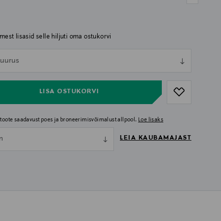
imest lisasid selle hiljuti oma ostukorvi
ull
 suurus
ull
LISA OSTUKORVI
i toote saadavust poes ja broneerimisvõimalust allpool.
Loe lisaks
LEIA KAUBAMAJAST
nn