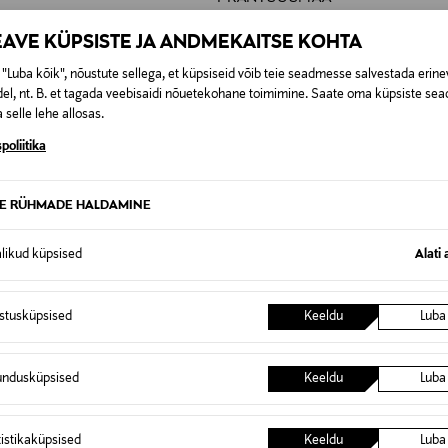
F77441
EAVE KÜPSISTE JA ANDMEKAITSE KOHTA
Loreal Finland Oy
"Luba kõik", nõustute sellega, et küpsiseid võib teie seadmesse salvestada erine
el, nt. B. et tagada veebisaidi nõuetekohane toimimine. Saate oma küpsiste sead
Keilaranta 13 A, 02150, Espoo, F
 selle lehe allosas.
neuvonta@loreal.com
poliitika
Yves Saint Laurent, huuleläige,
TE RÜHMADE HALDAMINE
alikud küpsised
Alati 
0,00 €
istusküpsised
Keeldu
Luba
t esitamata lepingust taganeda 30 päeva jooksul alates kauba kättesa
0,00 € – 4,90 €
se
undusküpsised
Keeldu
Luba
is. Tagastatavad suletud pakendis kosmeetika- ja loodustooted pea
SID KA
tistikaküpsised
Keeldu
Luba