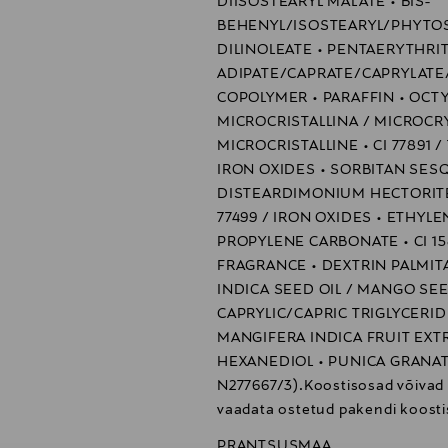
mm), üheks kasutuskorraks.3. Kasuta huultel: Täiusliku viimistluse 
DIISOSTEARYL MALATE • BIS-
BEHENYL/ISOSTEARYL/PHYTOS
saa seda enam tagasi pöörata.
DILINOLEATE • PENTAERYTHRI
ADIPATE/CAPRATE/CAPRYLATE
COPOLYMER • PARAFFIN • OCT
MICROCRISTALLINA / MICROCRY
MICROCRISTALLINE • CI 77891 / 
IRON OXIDES • SORBITAN SESQ
DISTEARDIMONIUM HECTORITE 
77499 / IRON OXIDES • ETHY
PROPYLENE CARBONATE • CI 15
FRAGRANCE • DEXTRIN PALMIT
INDICA SEED OIL / MANGO SE
CAPRYLIC/CAPRIC TRIGLYCERIDE
MANGIFERA INDICA FRUIT EXTR
HEXANEDIOL • PUNICA GRANATU
N277667/3).Koostisosad võivad 
vaadata ostetud pakendi koosti
PRANTSUSMAA