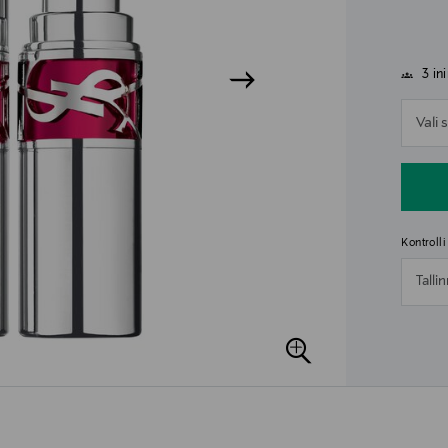
3 in
n
Vali
n
Kontroll
Talli