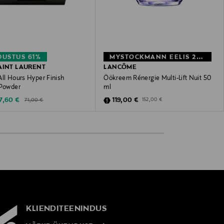
USTUS 61%
MYSTOCKMANN EELIS 22%
AINT LAURENT
LANCÔME
ll Hours Hyper Finish
Öökreem Rénergie Multi-Lift Nuit 50
 Powder
ml
Original Price
iscounted Price
Discounted Price
Original Price
7,60 €
119,00 €
71,00 €
152,00 €
KLIENDITEENINDUS