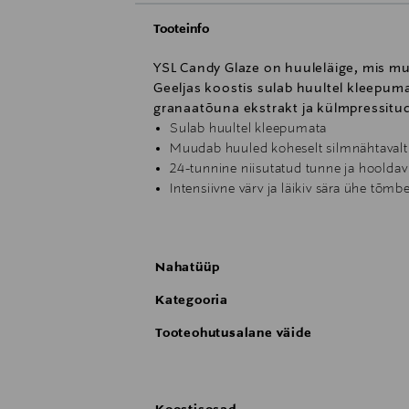
Tooteinfo
YSL Candy Glaze on huuleläige, mis mu
Geeljas koostis sulab huultel kleepuma
granaatõuna ekstrakt ja külmpressitud
Sulab huultel kleepumata
Muudab huuled koheselt silmnähtavalt
24-tunnine niisutatud tunne ja hooldav
Intensiivne värv ja läikiv sära ühe tõmb
Mittekleepuv koostis
Lihtne kasutada, hajub ja libiseb sujuva
Huuled on niisutatud ja toidetud
Nahatüüp
Testitud dermatoloogide järelvalve all
Läikiv viimistlus ja intensiivne värv üh
Kategooria
Muudab huuled nähtavalt täidlasemaks
Toode sisaldab vastutustundlikult han
Tooteohutusalane väide
Kasutamine:
Rikkalikust koostisest maksimumi võtmisek
puutumatuna, tagades huultele parima ho