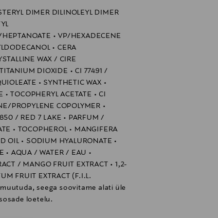
saavutamiseks kandke õrnade liigutustega
TERYL DIMER DILINOLEYL DIMER
TYL
/HEPTANOATE • VP/HEXADECENE
YLDODECANOL • CERA
STALLINE WAX / CIRE
TITANIUM DIOXIDE • CI 77491 /
UIOLEATE • SYNTHETIC WAX •
• TOCOPHERYL ACETATE • CI
LENE/PROPYLENE COPOLYMER •
850 / RED 7 LAKE • PARFUM /
ATE • TOCOPHEROL • MANGIFERA
ED OIL • SODIUM HYALURONATE •
 • AQUA / WATER / EAU •
ACT / MANGO FRUIT EXTRACT • 1,2-
M FRUIT EXTRACT (F.I.L.
muutuda, seega soovitame alati üle
sosade loetelu.