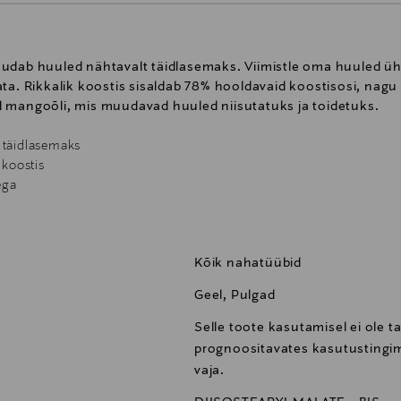
udab huuled nähtavalt täidlasemaks. Viimistle oma huuled ühe
ta. Rikkalik koostis sisaldab 78% hooldavaid koostisosi, nag
 mangoõli, mis muudavad huuled niisutatuks ja toidetuks.
 täidlasemaks
 koostis
ega
lt huultel
Kõik nahatüübid
e tõmbega
Geel, Pulgad
 ja eristuvamaks
gitud granaatõuna Marokos asuvast YSL Beauty Ourika kogukonna ai
Selle toote kasutamisel ei ole t
prognoositavates kasutustingim
s on toode spetsiaalselt disainitud ühesuunalises pakendis, mis ho
vaja.
oldava tulemuse juba esimesest tõmbest.