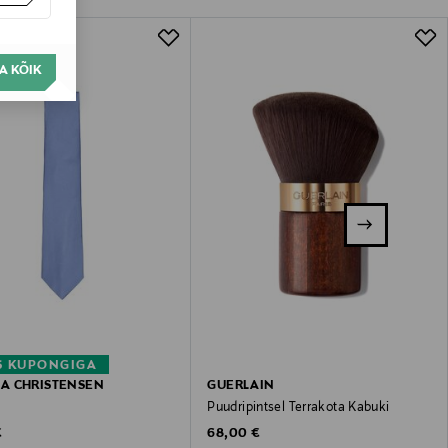
A KÕIK
S KUPONGIGA
A CHRISTENSEN
GUERLAIN
Puudripintsel Terrakota Kabuki
 Price
Original Price
€
68,00 €