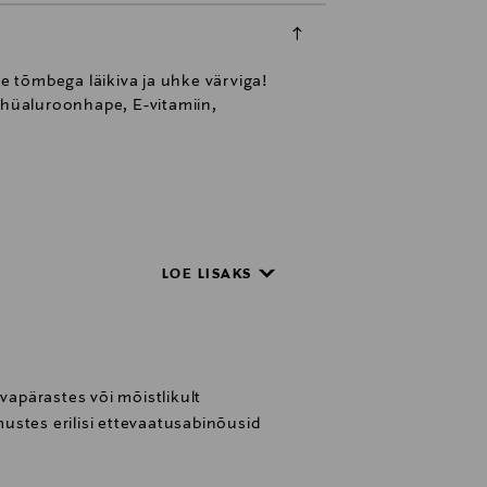
 tõmbega läikiva ja uhke värviga!
u hüaluroonhape, E-vitamiin,
LOE LISAKS
ast.
avapärastes või mõistlikult
ustes erilisi ettevaatusabinõusid
iab koostise kaitstuna ja