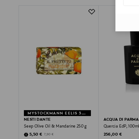
MYSTOCKMANN EELIS 30%
NESTI DANTE
ACQUA DI PARMA
Seep Olive Oil & Mandarine 250 g
Quercia EdP, 100m
Discounted Price
Original Price
Original Price
5,50 €
256,00 €
7,90 €