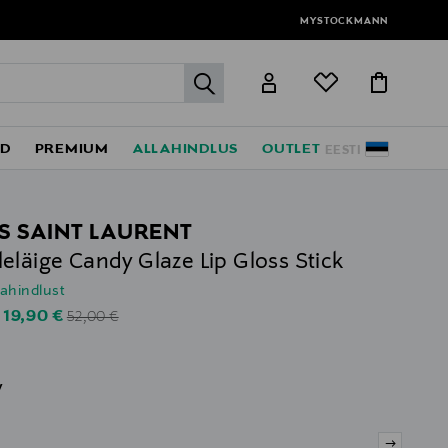
MYSTOCKMANN
label.header.go
ED
PREMIUM
ALLAHINDLUS
OUTLET
EESTI
S SAINT LAURENT
eläige Candy Glaze Lip Gloss Stick
lahindlust
Original Price
Discounted Price
19,90 €
s
52,00 €
v