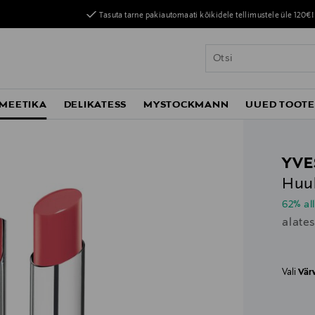
Tasuta tarne pakiautomaati kõikidele tellimustele üle 120€!
MEETIKA
DELIKATESS
MYSTOCKMANN
UUED TOOT
YVE
Huul
62% al
alate
Vali
Vär