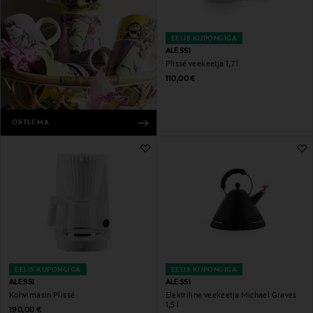
EELIS KUPONGIGA
ALESSI
Plissé veekeetja 1,7 l
Original Price
110,00 €
OSTLEMA
EELIS KUPONGIGA
EELIS KUPONGIGA
ALESSI
ALESSI
Kohvimasin Plissé
Elektriline veekeetja Michael Graves
1,5 l
Original Price
190,00 €