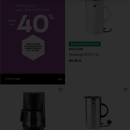
EELIS KUPONGIGA
STELTON
Veekeetja EM77 1.5 l
Original Price
99,90 €
OSTLEMA