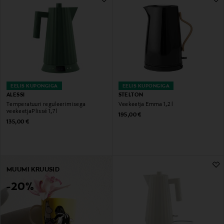
EELIS KUPONGIGA
EELIS KUPONGIGA
ALESSI
STELTON
Temperatuuri reguleerimisega
Veekeetja Emma 1,2 l
veekeetjaPlissé 1,7 l
Original Price
195,00 €
Original Price
135,00 €
MUUMI KRUUSID
-20%