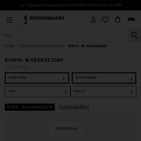
Tasuta tarne pakiautomaati kõikidele tellimustele üle 120€!
Menu
la
Kodu
Väikesed kodumasinad
Kohvi- & veekeetjad
KÕIK TOOTED
NAISED
MEHED
LAPSED
KODU
KOSMEE
KOHVI- & VEEKEETJAD
23 Tulemust
SORTEERI
VÄRV
BRÄND
Tühjenda filtrid
Kohvi- & veekeetjad
VEEKEETJAD