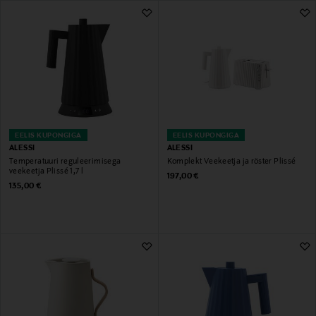
23 Tulemust
EELIS KUPONGIGA
EELIS KUPONGIGA
ALESSI
ALESSI
Temperatuuri reguleerimisega
Komplekt Veekeetja ja röster Plissé
veekeetja Plissé 1,7 l
Original Price
197,00 €
Original Price
135,00 €