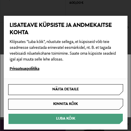
Original Price
400,00 €
LISATEAVE KÜPSISTE JA ANDMEKAITSE
KOHTA
Klõpsates "Luba kõik", nõustute sellega, et küpsiseid võib teie
seadmesse salvestada erinevatel eesmärkidel, nt. B. et tagada
veebisaidi nõuetekohane toimimine. Saate oma küpsiste seadeid
igal ajal muuta selle lehe allosas.
Stockmann pole Sinu riigis saadaval.
Privaatsuspoliitika
EELIS KUPONGIGA
EELIS KUPONGIGA
Sinu riiki ei ole kohaletoimetamine saadaval.
ALESSI
ALESSI
NÄITA DETAILE
Plissé veekeetja 1 l
Plissé veekeetja 1 l
SAAN ARU
Original Price
Original Price
100,00 €
100,00 €
KINNITA KÕIK
LUBA KÕIK