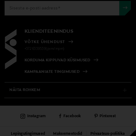
KLIENDITEENINDUS
VÕTKE ÜHENDUST
+372 6339539(pvm/mpm)
KORDUMA KIPPUVAD KÜSIMUSED
KAMPAANIATE TINGIMUSED
NÄITA ROHKEM
E-POOD
Instagram
Facebook
Pinterest
PÜSIKLIENDITEENINDUS
KAUBAMAJAD
Lepingutingimused
Maksemeetodid
Privaatsus-poliitika