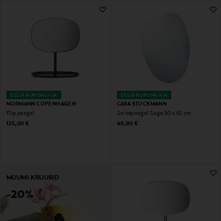
EELIS KUPONGIGA
EELIS KUPONGIGA
NORMANN COPENHAGEN
CASA STOCKMANN
Flip peegel
Seinapeegel Saga 50 x 60 cm
Original Price
Original Price
125,00 €
49,90 €
MUUMI KRUUSID
-20%