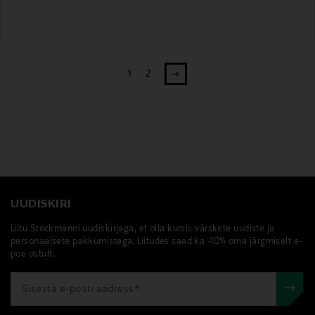
1
2
UUDISKIRI
Liitu Stockmanni uudiskirjaga, et olla kursis värskete uudiste ja
personaalsete pakkumistega. Liitudes saad ka -10% oma järgmiselt e-
poe ostult.