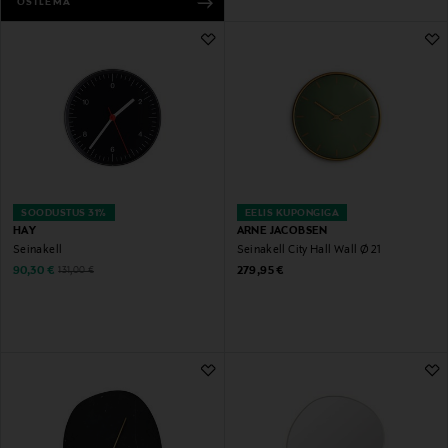
OSTLEMA
SOODUSTUS 31%
EELIS KUPONGIGA
HAY
ARNE JACOBSEN
Seinakell
Seinakell City Hall Wall Ø 21
Discounted Price
Original Price
Original Price
90,30 €
279,95 €
131,00 €