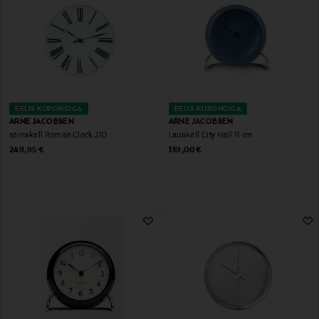
EELIS KUPONGIGA
EELIS KUPONGIGA
ARNE JACOBSEN
ARNE JACOBSEN
seinakell Roman Clock 210
Lauakell City Hall 11 cm
Original Price
Original Price
249,95 €
139,00 €