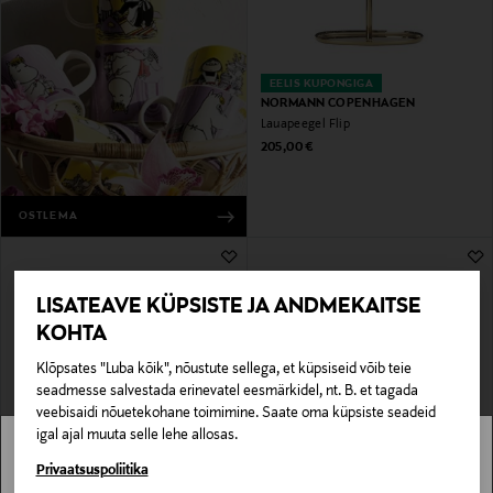
EELIS KUPONGIGA
NORMANN COPENHAGEN
Lauapeegel Flip
Original Price
205,00 €
OSTLEMA
LISATEAVE KÜPSISTE JA ANDMEKAITSE
KOHTA
Klõpsates "Luba kõik", nõustute sellega, et küpsiseid võib teie
seadmesse salvestada erinevatel eesmärkidel, nt. B. et tagada
veebisaidi nõuetekohane toimimine. Saate oma küpsiste seadeid
igal ajal muuta selle lehe allosas.
MYSTOCKMANN EELIS 20%
EELIS KUPONGIGA
CASA STOCKMANN
FERM LIVING
Stockmann pole Sinu riigis saadaval.
Privaatsuspoliitika
Lauakell Oslo
Peegel Pond Mirror Small