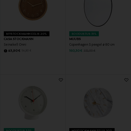
MYSTOCKMANN EELIS 20%
SOODUSTUS 31%
CASA STOCKMANN
MUUBS
Seinakell Onni
Copenhagen S peegel ø 80 cm
Discounted Price
Discounted Price
Original Price
Original Price
43,90 €
160,30 €
54,90 €
232,00 €
SOODUSTUS 33%
MYSTOCKMANN EELIS 20%