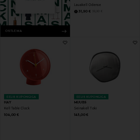
Lauakell Odense
Discounted Price
Original Price
31,90 €
39,90 €
OSTLEMA
EELIS KUPONGIGA
EELIS KUPONGIGA
HAY
MUUBS
Kell Table Clock
Seinakell Toki
Original Price
Original Price
104,00 €
143,00 €