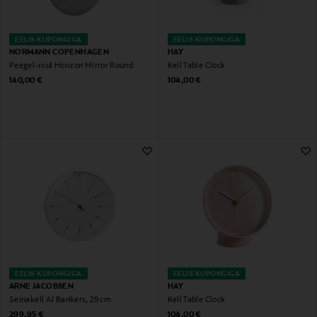
EELIS KUPONGIGA
EELIS KUPONGIGA
NORMANN COPENHAGEN
HAY
Peegel-riiul Horizon Mirror Round
Kell Table Clock
Original Price
Original Price
140,00 €
104,00 €
EELIS KUPONGIGA
EELIS KUPONGIGA
ARNE JACOBSEN
HAY
Seinakell AJ Bankers, 29 cm
Kell Table Clock
Original Price
Original Price
299,95 €
104,00 €