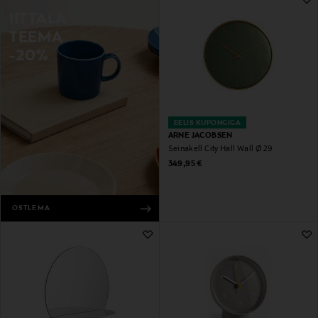
IITTALA
TEEMA
-20%
EELIS KUPONGIGA
ARNE JACOBSEN
Seinakell City Hall Wall Ø 29
Original Price
349,95 €
OSTLEMA