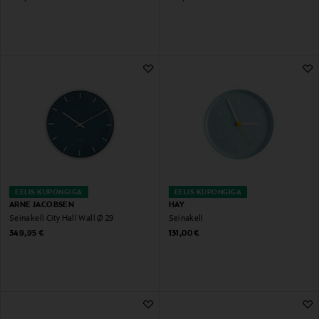
EELIS KUPONGIGA
EELIS KUPONGIGA
ARNE JACOBSEN
HAY
Seinakell City Hall Wall Ø 29
Seinakell
Original Price
Original Price
349,95 €
131,00 €