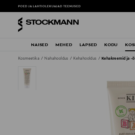
POED JA LAHTIOLEKUAJAD
TEENUSED
NAISED
MEHED
LAPSED
KODU
KOS
Kosmeetika
Nahahooldus
Kehahooldus
Kehakreemid ja -õ