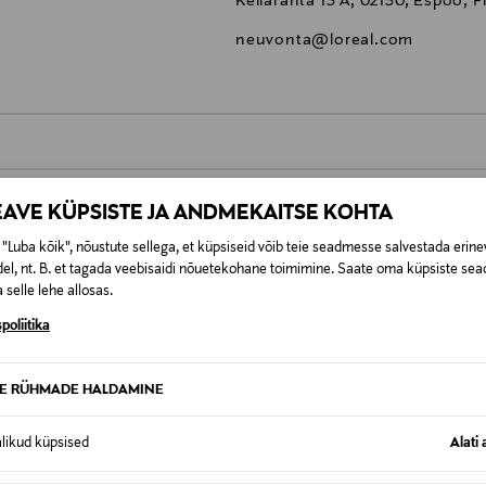
Keilaranta 13 A, 02150, Espoo, F
neuvonta@loreal.com
0,00 €
EAVE KÜPSISTE JA ANDMEKAITSE KOHTA
t esitamata lepingust taganeda 30 päeva jooksul alates kauba kättesa
0,00 € – 4,90 €
se
"Luba kõik", nõustute sellega, et küpsiseid võib teie seadmesse salvestada erine
is. Tagastatavad suletud pakendis kosmeetika- ja loodustooted pea
el, nt. B. et tagada veebisaidi nõuetekohane toimimine. Saate oma küpsiste sead
SID KA
 selle lehe allosas.
poliitika
TE RÜHMADE HALDAMINE
alikud küpsised
Alati 