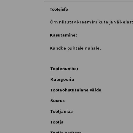
Tooteinfo
Õrn niisutav kreem imikute ja väikelas
Kasutamine:
Kandke puhtale nahale.
Tootenumber
Kategooria
Tooteohutusalane väide
Suurus
Tootjamaa
Tootja