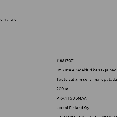
te nahale.
118817071
Imikutele mõeldud keha- ja nä
Toote sattumisel silma loputad
200 ml
PRANTSUSMAA
Loreal Finland Oy