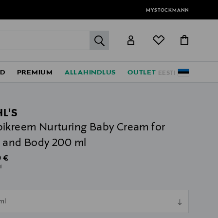
MYSTOCKMANN
label.header.go
ED
PREMIUM
ALLAHINDLUS
OUTLET
EESTI
HL'S
ikreem Nurturing Baby Cream for
 and Body 200 ml
al Price
 €
l
ull
ml
ull