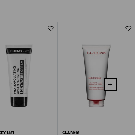
EY LIST
CLARINS