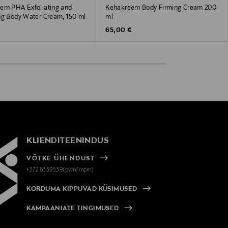
em PHA Exfoliating and
Kehakreem Body Firming Cream 200
ng Body Water Cream, 150 ml
ml
 Price
Original Price
65,00 €
KLIENDITEENINDUS
VÕTKE ÜHENDUST
+372 6339539(pvm/mpm)
KORDUMA KIPPUVAD KÜSIMUSED
KAMPAANIATE TINGIMUSED