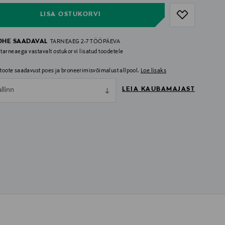
LISA OSTUKORVI
OHE SAADAVAL
TARNEAEG 2-7 TÖÖPÄEVA
 tarneaega vastavalt ostukorvi lisatud toodetele
i toote saadavust poes ja broneerimisvõimalust allpool.
Loe lisaks
LEIA KAUBAMAJAST
allinn