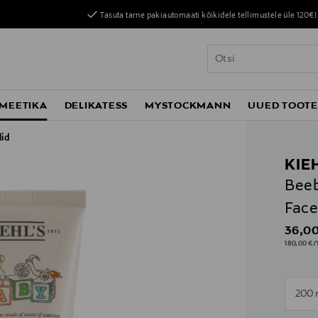
Tasuta tarne pakiautomaati kõikidele tellimustele üle 120€!
MEETIKA
DELIKATESS
MYSTOCKMANN
UUED TOOT
lid
KIE
Beeb
Face
Origin
36,00
180,00 €/1
n
200 
n