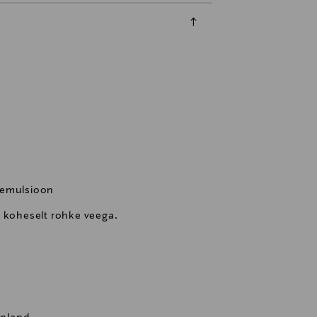
oemulsioon
a koheselt rohke veega.