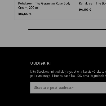
Kehakreem The Geranium Rose Body
Kehakreem The Bo
Cream, 200 ml
Original Price
94,00 €
Original Price
185,00 €
UUDISKIRI
Liitu Stockmanni uudiskirjaga, et olla kursis värskete
pakkumistega. Liitudes saad ka -10% oma järgmiselt e