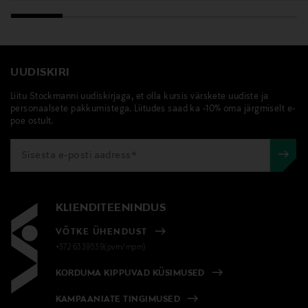
UUDISKIRI
Liitu Stockmanni uudiskirjaga, et olla kursis värskete uudiste ja
personaalsete pakkumistega. Liitudes saad ka -10% oma järgmiselt e-
poe ostult.
KLIENDITEENINDUS
VÕTKE ÜHENDUST
+372 6339539(pvm/mpm)
KORDUMA KIPPUVAD KÜSIMUSED
KAMPAANIATE TINGIMUSED