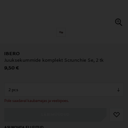
IBERO
Juuksekummide komplekt Scrunchie Se, 2 tk
Original Price
9,50 €
null
null
Pole saadaval kaubamajas ja veebipoes.
LÄBIMÜÜDUD
ASUKOHTA EI LEITUD