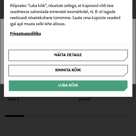
Klõpsates "Luba kõik", nõustute sellega, et küpsiseid võib teie
E-POE TAGASTUSED
Värv
seadmesse salvestada erinevatel eesmärkidel, nt. B. et tagada
veebisaidi nõuetekohane toimimine. Saate oma küpsiste seadeid
NOCOL
igal ajal muuta selle lehe allosas.
Stockmann pole Sinu riigis saadaval.
Privaatsuspoliitika
Suurus
2 pcs
Sinu riiki ei ole kohaletoimetamine saadaval.
NÄITA DETAILE
Valmistaja tootenumber
SAAN ARU
6413890018194
KINNITA KÕIK
Tootja
LUBA KÕIK
IBERO
INVISIBOBBLE
Juuksekumm Scrunchie
Komplekt Baby Curl S
Transmeri Oy
Original Price
Original Price
9,50 €
21,90 €
Tootja aadress
Linnoitustie 2 A, 02600 Espoo, Finland
Digitaalne aadress