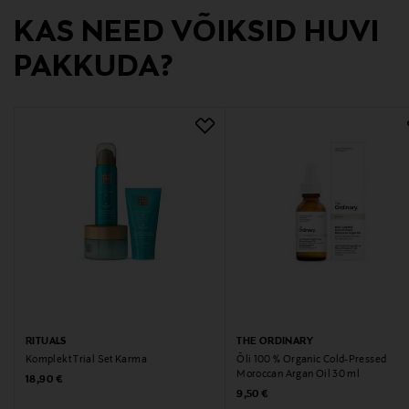
KAS NEED VÕIKSID HUVI
kuluttajapalvelu@transmeri.fi
PAKKUDA?
Märksõnad
juuksekumm, juukseaksessuaarid, aksessuaarid,
Ibero
RITUALS
THE ORDINARY
Komplekt Trial Set Karma
Õli 100 % Organic Cold-Pressed
Moroccan Argan Oil 30 ml
Original Price
18,90 €
Original Price
9,50 €