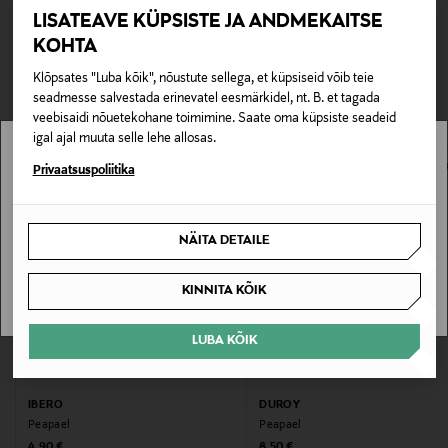
Tarnimine pakiautomaati või postkontorisse
Tootenumber
LISATEAVE KÜPSISTE JA ANDMEKAITSE
lepingust taganeda 30 päeva jooksul alates kauba
0,00 € – 4,90 €
kättesaamisest. Suletud pakendis toodete puhul saab neid
KOHTA
172613367
TEISED KLIENDID
tagastada ainult avamata pakendis. Tagastatavad suletud
Klõpsates "Luba kõik", nõustute sellega, et küpsiseid võib teie
pakendis kosmeetika- ja loodustooted peavad olema
Värv
VAATASID KA
seadmesse salvestada erinevatel eesmärkidel, nt. B. et tagada
avamata originaalpakendis.
veebisaidi nõuetekohane toimimine. Saate oma küpsiste seadeid
BLACK
igal ajal muuta selle lehe allosas.
E-POE TAGASTUSED
Stockmann pole Sinu riigis saadaval.
Privaatsuspoliitika
Suurus
1
Sinu riiki ei ole kohaletoimetamine saadaval.
NÄITA DETAILE
Valmistaja tootenumber
SAAN ARU
6413890017760
KINNITA KÕIK
Tootja
LUBA KÕIK
Transmeri Oy
IBERO
DUROY
Tootja aadress
Peapael
Peapael
Original Price
Original Price
4,90 €
8,50 €