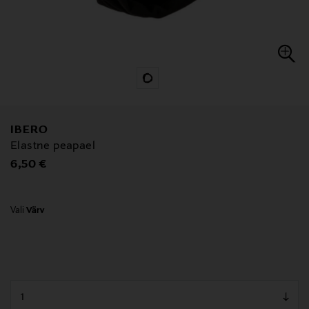
IBERO
Elastne peapael
Original Price
6,50 €
Vali
Värv
null
null