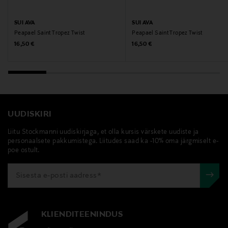
SUI AVA
SUI AVA
Peapael Saint Tropez Twist
Peapael Saint Tropez Twist
Original Price
Original Price
16,50 €
16,50 €
UUDISKIRI
Liitu Stockmanni uudiskirjaga, et olla kursis värskete uudiste ja
personaalsete pakkumistega. Liitudes saad ka -10% oma järgmiselt e-
poe ostult.
KLIENDITEENINDUS