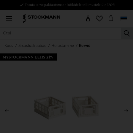
Tasuta tarne pakiautomaati kõikidele tellimustele üle 120€!
Menu
la
KÕIK TOOTED
NAISED
MEHED
LAPSED
KODU
KOSMEE
Kodu
Sisustuskaubad
Hoiustamine
Korvid
MYSTOCKMANN EELIS 21%