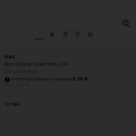
HAY
Korv Colour Crate Mini, 2 tk
21% allahindlust
Discounted Price
5,50 €
Hind MyStockmann liikmele
Original Price
7,00 €
Norm.
Vali
Värv