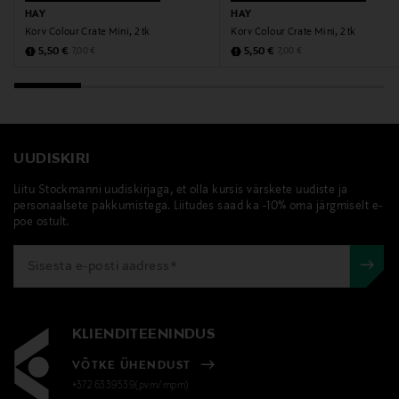
plastist korv, virnastatav
HAY
HAY
Korv Colour Crate Mini, 2 tk
Korv Colour Crate Mini, 2 tk
Discounted Price
Discounted Price
Original Price
Original Price
5,50 €
5,50 €
7,00 €
7,00 €
UUDISKIRI
Liitu Stockmanni uudiskirjaga, et olla kursis värskete uudiste ja
personaalsete pakkumistega. Liitudes saad ka -10% oma järgmiselt e-
poe ostult.
KLIENDITEENINDUS
VÕTKE ÜHENDUST
+372 6339539(pvm/mpm)