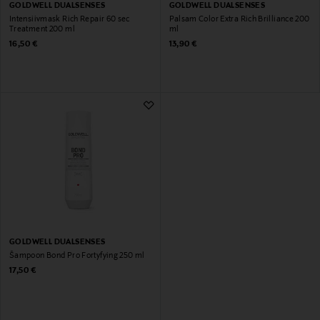
GOLDWELL DUALSENSES
GOLDWELL DUALSENSES
Intensiivmask Rich Repair 60 sec
Palsam Color Extra Rich Brilliance 200
Treatment 200 ml
ml
Original Price
Original Price
16,50 €
13,90 €
GOLDWELL DUALSENSES
Šampoon Bond Pro Fortyfying 250 ml
Original Price
17,50 €