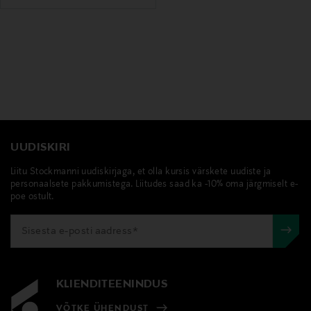
UUDISKIRI
Liitu Stockmanni uudiskirjaga, et olla kursis värskete uudiste ja
personaalsete pakkumistega. Liitudes saad ka -10% oma järgmiselt e-
poe ostult.
KLIENDITEENINDUS
VÕTKE ÜHENDUST