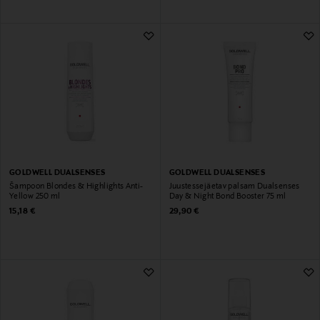
GOLDWELL DUALSENSES
GOLDWELL DUALSENSES
Šampoon Blondes & Highlights Anti-
Juustessejäetav palsam Dualsenses
Yellow 250 ml
Day & Night Bond Booster 75 ml
Original Price
Original Price
15,18 €
29,90 €