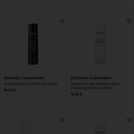
GOLDWELL DUALSENSES
GOLDWELL DUALSENSES
Šampoon Men Hair & Body, 300ml
Šampoon Scalp Specialist Deep
Cleansing Shampoo 250 ml
Original Price
18,50 €
Original Price
13,50 €