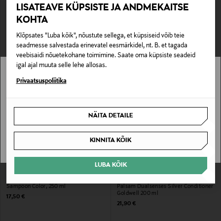
LISATEAVE KÜPSISTE JA ANDMEKAITSE
GOLDWELL DUALSENSES
GOLDWELL DUALSENSES
KOHTA
Palsam Blondes & Highlights Anti-
Šampoon Curl & Waves 250 ml
Yellow Conditioner, 200 ml
Original Price
14,90 €
Klõpsates "Luba kõik", nõustute sellega, et küpsiseid võib teie
Original Price
14,00 €
seadmesse salvestada erinevatel eesmärkidel, nt. B. et tagada
veebisaidi nõuetekohane toimimine. Saate oma küpsiste seadeid
igal ajal muuta selle lehe allosas.
Stockmann pole Sinu riigis saadaval.
Privaatsuspoliitika
Sinu riiki ei ole kohaletoimetamine saadaval.
NÄITA DETAILE
SAAN ARU
KINNITA KÕIK
LUBA KÕIK
GOLDWELL DUALSENSES
GOLDWELL DUALSENSES
Šampoon Color, 250 ml
Palsam Dualsenses Silver Conditioner
Goldwell 200 ml
Original Price
17,50 €
Original Price
21,90 €