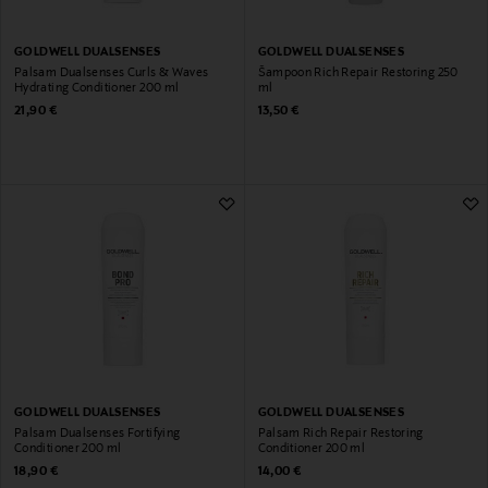
GOLDWELL DUALSENSES
GOLDWELL DUALSENSES
Palsam Dualsenses Curls & Waves
Šampoon Rich Repair Restoring 250
Hydrating Conditioner 200 ml
ml
Original Price
Original Price
21,90 €
13,50 €
GOLDWELL DUALSENSES
GOLDWELL DUALSENSES
Palsam Dualsenses Fortifying
Palsam Rich Repair Restoring
Conditioner 200 ml
Conditioner 200 ml
Original Price
Original Price
18,90 €
14,00 €