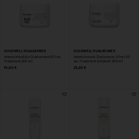
GOLDWELL DUALSENSES
GOLDWELL DUALSENSES
Intensiivhooldus Dualsenses 60 Sec
Intensiivmask Dualsenses Silver 60
Treatment 200 ml
sec Treatment Goldwell 200 ml
Original Price
Original Price
19,90 €
23,90 €