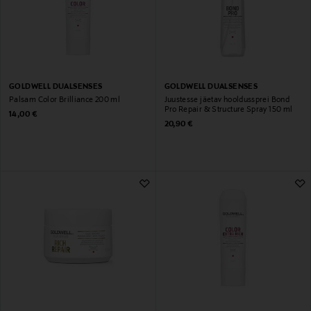
GOLDWELL DUALSENSES
GOLDWELL DUALSENSES
Palsam Color Brilliance 200 ml
Juustesse jäetav hooldussprei Bond
Pro Repair & Structure Spray 150 ml
Original Price
14,00 €
Original Price
20,90 €