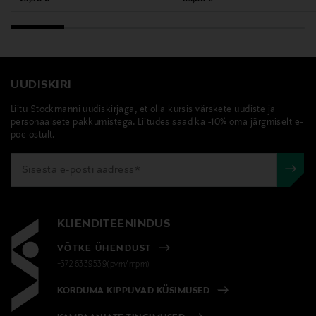
UUDISKIRI
Liitu Stockmanni uudiskirjaga, et olla kursis värskete uudiste ja
personaalsete pakkumistega. Liitudes saad ka -10% oma järgmiselt e-
poe ostult.
KLIENDITEENINDUS
VÕTKE ÜHENDUST
+372 6339539(pvm/mpm)
KORDUMA KIPPUVAD KÜSIMUSED