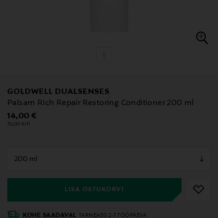
GOLDWELL DUALSENSES
Palsam Rich Repair Restoring Conditioner 200 ml
Original Price
14,00 €
70,00 €/1l
null
null
LISA OSTUKORVI
KOHE SAADAVAL
TARNEAEG 2-7 TÖÖPÄEVA