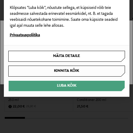
VAATASID KA
131399417
avamata originaalpakendis.
Klõpsates "Luba kõik", nõustute sellega, et küpsiseid võib teie
E-POE TAGASTUSED
seadmesse salvestada erinevatel eesmärkidel, nt. B. et tagada
Eriomadused
veebisaidi nõuetekohane toimimine. Saate oma küpsiste seadeid
Kuivadele ja kahjustatud juustele
igal ajal muuta selle lehe allosas.
Stockmann pole Sinu riigis saadaval.
Privaatsuspoliitika
Juuksetüüp
Sinu riiki ei ole kohaletoimetamine saadaval.
Parandavad tooted
NÄITA DETAILE
SAAN ARU
Kategooria
KINNITA KÕIK
Palsam
MYSTOCKMANN EELIS 26%
LUBA KÕIK
Tooteseeria
MOROCCANOIL
LÖWENGRIP
Palsam Moisture Repair Conditioner
Palsam The Cure - Repair Shine
Dualsenses
250 ml
Conditioner 200 ml
Discounted Price
Original Price
Original Price
22,00 €
21,50 €
29,90 €
Suurus
200 ml