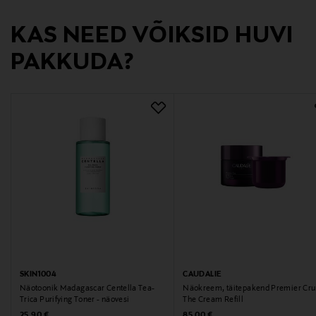
Tootjamaa
KAS NEED VÕIKSID HUVI
SAKSAMAA
PAKKUDA?
Tootja
Kao Finland Oy
Tootja aadress
Unioninkatu 24, 00130, Helsinki, Finland
Digitaalne aadress
asiakaspalvelu@kao.com
SKIN1004
CAUDALIE
Näotoonik Madagascar Centella Tea-
Näokreem, täitepakend Premier Cru
Trica Purifying Toner - näovesi
The Cream Refill
Original Price
Original Price
25,90 €
85,00 €