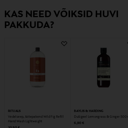
COMPAGNIE DE PROVENCE, 18 Rue Louis Astouin,
KAS NEED VÕIKSID HUVI
13002 Marseille, France
PAKKUDA?
Digitaalne aadress
info@compagniedeprovence.com
RITUALS
BAYLIS & HARDING
Vedelseep, täitepakend Wild Fig Refill
Dušigeel Lemongrass & Ginger 500 
Hand Wash Lightweight
Original Price
6,90 €
Original Price
20,90 €