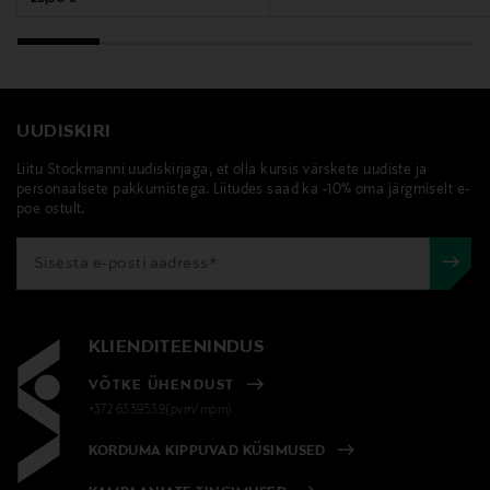
UUDISKIRI
Liitu Stockmanni uudiskirjaga, et olla kursis värskete uudiste ja
personaalsete pakkumistega. Liitudes saad ka -10% oma järgmiselt e-
poe ostult.
KLIENDITEENINDUS
VÕTKE ÜHENDUST
+372 6339539(pvm/mpm)
KORDUMA KIPPUVAD KÜSIMUSED