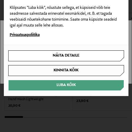
VAATASID KA
avamata originaalpakendis.
Klõpsates "Luba kõik", nõustute sellega, et küpsiseid võib teie
Pakendi suurus
E-POE TAGASTUSED
seadmesse salvestada erinevatel eesmärkidel, nt. B. et tagada
500 ml
veebisaidi nõuetekohane toimimine. Saate oma küpsiste seadeid
igal ajal muuta selle lehe allosas.
Suurus
Stockmann pole Sinu riigis saadaval.
Privaatsuspoliitika
500 ml
Sinu riiki ei ole kohaletoimetamine saadaval.
NÄITA DETAILE
Tootjamaa
SAAN ARU
PRANTSUSMAA
KINNITA KÕIK
Valmistaja tootenumber
LUBA KÕIK
RITUALS
COMPAGNIE DE PROVENCE
PF0101SL500RO
Vedelseep, täitepakend Wild Fig Refill
Vedelseep Marseille 495 ml
Hand Wash Lightweight
Original Price
23,90 €
Original Price
Tootja
20,90 €
COMPAGNIE DE PROVENCE
Tootja aadress