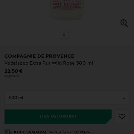
COMPAGNIE DE PROVENCE
Vedelseep Extra Pur Wild Rose 500 ml
Original Price
22,50 €
45,00 €/1l
null
null
LISA OSTUKORVI
KOHE SAADAVAL
TARNEAEG 2-7 TÖÖPÄEVA