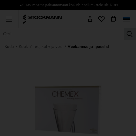
Tasuta tarne pakiautomaati kõikidele tellimustele üle 120€!
Menu
la
KÕIK TOOTED
NAISED
MEHED
LAPSED
KODU
KOSMEE
Kodu
Köök
Tee, kohv ja vesi
Veekannud ja -pudelid