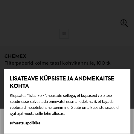
CHEMEX
Filterpaberid kolme tassi kohvikannule, 100 tk
Original Price
23,90 €
LISATEAVE KÜPSISTE JA ANDMEKAITSE
null
KOHTA
null
Pole saadaval kaubamajas ja veebipoes.
Klõpsates "Luba kõik", nõustute sellega, et küpsiseid võib teie
seadmesse salvestada erinevatel eesmärkidel, nt. B. et tagada
LÄBIMÜÜDUD
veebisaidi nõuetekohane toimimine. Saate oma küpsiste seadeid
igal ajal muuta selle lehe allosas.
NB! Allahinnatud tooteid ei saa broneerida, kuna me ei saa garanteerida
Stockmann pole Sinu riigis saadaval.
Privaatsuspoliitika
allahinnatud toodete saadavust.